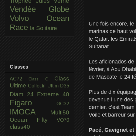
Trophée Jules Verne
Vendée Globe
Volvo Ocean
Une fois encore, le
Race
la Solitaire
marinas de haut vol
le Qatar, les Emira
Sultanat.
Les aficionados de 
Classes
février, à Abu Dhab
de Mascate le 24 fé
Class
AC72
Class C
Ultime
Collectif Ultim
D35
Plus de dix équipag
Diam 24
Extreme 40
devenue l’une des p
Figaro
GC32
dernier, c’est Team
IMOCA
Multi50
Voile et barreur su
Ocean Fifty
VO70
class40
Pacé, Gavignet et 