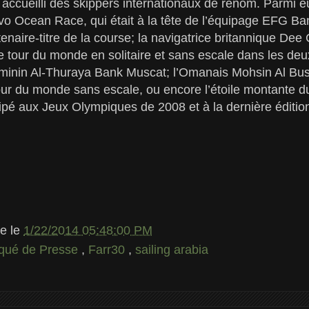
t accueilli des skippers internationaux de renom. Parmi 
vo Ocean Race, qui était à la tête de l’équipage EFG Ba
enaire-titre de la course; la navigatrice britannique Dee 
le tour du monde en solitaire et sans escale dans les de
minin Al-Thuraya Bank Muscat; l’Omanais Mohsin Al Busa
our du monde sans escale, ou encore l’étoile montante 
cipé aux Jeux Olympiques de 2008 et à la dernière éditi
le
le
1/22/2014 05:48:00 PM
ué de Presse
,
Farr30
,
sailing arabia