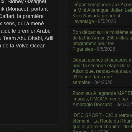
eux, Sidney Gavignet,
Départ somptueux aux Açor
nk (Monaco), portant
la Mini Atlantique, Julien Leti
Koki Sawada prennent
Caffari, la première
l'avantage
- 8/5/2026
ux sens, qui a mené
idi, le premier Arabe
Bon départ sur la troisième é
de la Fig’Armor, 260 milles 
du Team Abu Dhabi, Adil
programme pour les
on de la Volvo Ocean
Figaristes
- 8/5/2026
Départ avancé et parcours m
pour la seconde étape de la
Atlantique, rendez-vous aux
d'Olonne dans une
semaine
- 8/4/2026
Zoom sur Allagrande MAPEI
images, l'IMOCA mené par
Ambrogio Beccaria
- 8/4/20
IDEC SPORT - CIC a retrou
élément, "La Route du Rhum
que le premier chapitre" dixi