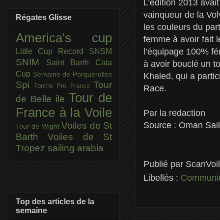
L’édition 2013 avai
vainqueur de la Vol
Régates Glisse
les couleurs du part
America's cup
femme à avoir fait 
l’équipage 100% fé
Little Cup
Record SNSM
SNIM
Saint Barth Cata
à avoir bouclé un t
Cup
Semaine de Porquerolles
Khaled, qui a parti
Spi
Tour
Torche Pro France
Race.
Tour de
de Belle ile
France à la Voile
Par la redaction
Source : Oman Sail
Voiles de St
Tour de Wight
Barth
Voiles de St
Tropez
sailing arabia
Publié par
ScanVoi
Libellés :
Communiq
Top des articles de la
semaine