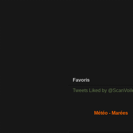
Favoris
Tweets Liked by @ScanVoil
Météo - Marées