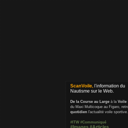
ScanVoile,
l'information du
Nautisme sur le Web.
De la Course au Large
à la
Voile
du Maxi Multicoque au Figaro, ret
quotidien
l'actualité voile sportive.
#ITW
#Communiqué
#Images
#Articles