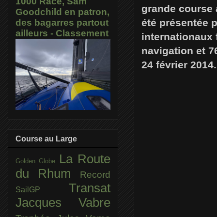
1000 Race, Sam
grande course 
Goodchild en patron,
été présentée 
des bagarres partout
ailleurs - Classement
internationaux
navigation et 7
24 février 2014.
Course au Large
La Route
Golden Globe
du Rhum
Record
Transat
SailGP
Jacques Vabre