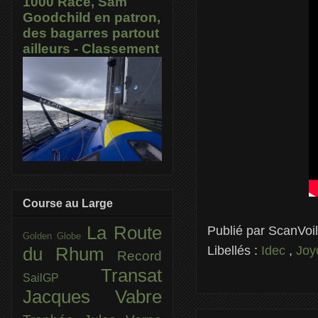
1000 Race, Sam
Goodchild en patron,
des bagarres partout
ailleurs - Classement
Course au Large
La Route
Publié par
ScanVoi
Golden Globe
Libellés :
Idec
,
Joy
du Rhum
Record
Transat
SailGP
Jacques Vabre