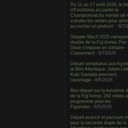
Du 11 au 17 août 2026, la b
d'Enoshima accueille le
Championnat du monde de 4
a toutes les armes pour arriv
accrocher un podium"
- 8/7/
Skipper Macif 2025 vainque
double de la Fig’Armor, Pier
Dean s'impose en solitaire -
Classement
- 8/7/2026
Départ somptueux aux Açor
la Mini Atlantique, Julien Leti
Koki Sawada prennent
l'avantage
- 8/5/2026
Bon départ sur la troisième é
de la Fig’Armor, 260 milles 
programme pour les
Figaristes
- 8/5/2026
Départ avancé et parcours m
pour la seconde étape de la