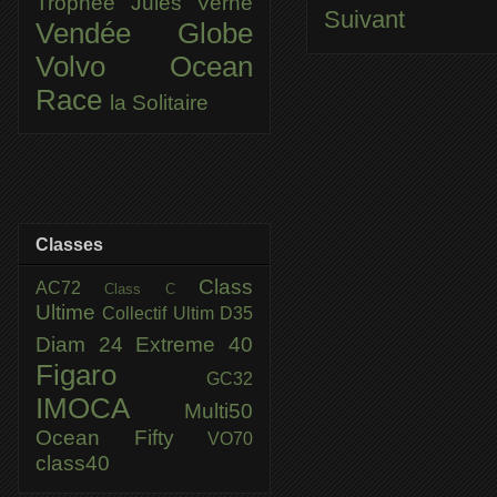
Trophée Jules Verne
Suivant
Vendée Globe
Volvo Ocean
Race
la Solitaire
Classes
Class
AC72
Class C
Ultime
Collectif Ultim
D35
Diam 24
Extreme 40
Figaro
GC32
IMOCA
Multi50
Ocean Fifty
VO70
class40