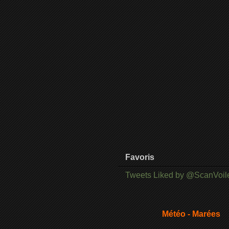
Favoris
Tweets Liked by @ScanVoil
Météo - Marées