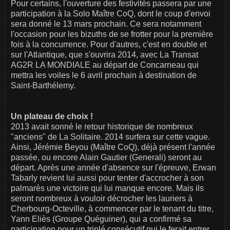
Pour certains, l'ouverture des festivités passera par une
participation à la Solo Maître CoQ, dont le coup d'envoi
sera donné le 13 mars prochain. Ce sera notamment
l'occasion pour les bizuths de se frotter pour la première
fois à la concurrence. Pour d'autres, c'est en double et
sur l'Atlantique, que s'ouvrira 2014, avec La Transat
AG2R LA MONDIALE au départ de Concarneau qui
mettra les voiles le 6 avril prochain à destination de
Saint-Barthélemy.
Un plateau de choix !
2013 avait sonné le retour historique de nombreux
"anciens" de La Solitaire. 2014 surfera sur cette vague.
Ainsi, Jérémie Beyou (Maître CoQ), déjà présent l'année
passée, ou encore Alain Gautier (Generali) seront au
départ. Après une année d'absence sur l'épreuve, Erwan
Tabarly revient lui aussi pour tenter d'accrocher à son
palmarès une victoire qui lui manque encore. Mais ils
seront nombreux à vouloir décrocher les lauriers à
Cherbourg-Octeville, à commencer par le tenant du titre,
Yann Eliès (Groupe Quéguiner), qui a confirmé sa
participation pour un triplé consécutif qui le ferait entrer