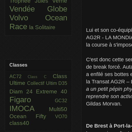
Trophée Jules Verne
Vendée Globe
Volvo Ocean
Race
la Solitaire
Lui et son co-équip
AG2R - LA MONDIALE,
la course à s'impos
C'est donc cette se
Classes
de break forcé. Au
a enfilé ses bottes
Class
AC72
Class C
la Transat AG2R –
Ultime
Collectif Ultim
D35
a un petit pépin phy
Diam 24
Extreme 40
reprendre son activi
Figaro
GC32
Gildas Morvan.
IMOCA
Multi50
Ocean Fifty
VO70
class40
De Brest à Port-la