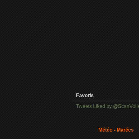
Favoris
Tweets Liked by @ScanVoil
Météo - Marées