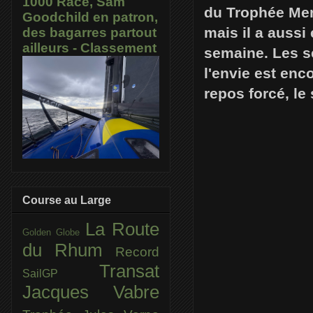
1000 Race, Sam
du Trophée Mer
Goodchild en patron,
mais il a aussi
des bagarres partout
ailleurs - Classement
semaine. Les s
l'envie est enc
repos forcé, le
Course au Large
La Route
Golden Globe
du Rhum
Record
Transat
SailGP
Jacques Vabre