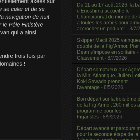
entiellement axées sur
Du 11 au 17 août 2026, la b
e se caler et de se
d'Enoshima accueille le
la navigation de nuit
Championnat du monde de 4
a toutes les armes pour arriv
le Pôle Finistère
accrocher un podium"
- 8/7/
van qui a ainsi
Skipper Macif 2025 vainque
double de la Fig’Armor, Pier
Dean s'impose en solitaire -
ndre trois fois par
Classement
- 8/7/2026
 domaines !
Départ somptueux aux Açor
la Mini Atlantique, Julien Leti
Koki Sawada prennent
l'avantage
- 8/5/2026
Bon départ sur la troisième é
de la Fig’Armor, 260 milles 
programme pour les
Figaristes
- 8/5/2026
Départ avancé et parcours m
pour la seconde étape de la