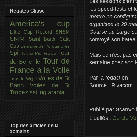
Les sessions d'ent
les speed-tests et
Régates Glisse
mettre en configura
America's cup
organisée le 20 ma
Course au Large ser
Little Cup
Record SNSM
SNIM
convoyé son bateau 
Saint Barth Cata
Cup
Semaine de Porquerolles
Spi
Tour
Torche Pro France
Mais ce n'est pas en
Tour de
de Belle ile
semaine chez son ki
France à la Voile
Par la rédaction
Voiles de St
Tour de Wight
Barth
Voiles de St
Source : Rivacom
Tropez
sailing arabia
Publié par
ScanVoi
Libellés :
Cercle Ve
Top des articles de la
semaine