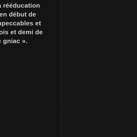
a rééducation
 en début de
mpeccables et
ois et demi de
« gniac ».