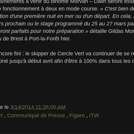
raînements à venir du binôme Morvan – Dalin seront ess
 le fonctionnement à deux en mode course. «
C'est bien d
tion d'une première nuit en mer ou d'un départ. En cela, 
rs prochain ou le stage programmé du 25 au 27 mars par 
ont parfaits pour notre préparation »
détaille Gildas Mor
de Brest à Port-la-Forêt hier.
core fini : le skipper de Cercle Vert va continuer de se re
né jusqu'à début avril afin d'être à 100% dans tous les
le
le
3/14/2014 11:26:00 AM
rt
,
Communiqué de Presse
,
Figaro
,
ITW