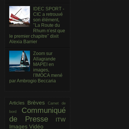
IDEC SPORT -
CIC a retrouvé
son élément,
"La Route du
Rhum n'est que
le premier chapitre" dixit
Alexia Barrier
Zoom sur
Allagrande
MAPEI en
images,
l'IMOCA mené
par Ambrogio Beccaria
Brèves
Articles
Carnet de
Communiqué
bord
de Presse
ITW
Images
Vidéo