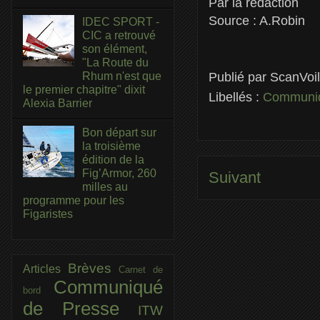
Par la rédaction
Source : A.Robin
IDEC SPORT -
CIC a retrouvé
son élément,
"La Route du
Publié par
ScanVoi
Rhum n'est que
le premier chapitre" dixit
Libellés :
Communiq
Alexia Barrier
Bon départ sur
la troisième
édition de la
Fig’Armor, 260
Suivant
milles au
programme pour les
Figaristes
Brèves
Articles
Carnet de
Communiqué
bord
de Presse
ITW