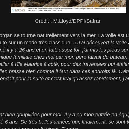
Credit : M.Lloyd/DPPI/Safran
rgan se tourne naturellement vers la mer. La voile est un
ute sur un mode très classique. «
J'ai découvert la voile 
né il y a 26 ans et en fait, assez tôt, j'ai mis les pieds sur
que familiale chez moi car mon père faisait du bateau. N
r aller à l'île Maurice à côté, pour des traversées qui éta
ien brasse bien comme il faut dans ces endroits-là. C'ét
endait pour la suite et c'est vrai qu'assez rapidement, j'ai
t bien goupillées pour moi. Il y a eu mon entrée en équ
é 6 ans. De très belles années qui, finalement, se sont
rse au large sur le circuit Figaro
».