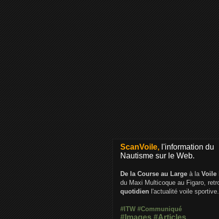
ScanVoile,
l'information du
Nautisme sur le Web.
De la Course au Large
à la
Voile
du Maxi Multicoque au Figaro, ret
quotidien
l'actualité voile sportive.
#ITW
#Communiqué
#Images
#Articles