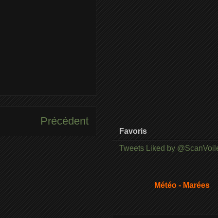
Précédent
Favoris
Tweets Liked by @ScanVoil
Météo - Marées