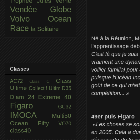
Trophée Jules Verne
Vendée Globe
Volvo Ocean
Race
la Solitaire
Né à la Réunion, Mo
l'apprentissage déb
C'est là que je suis 
vraiment une dynami
Classes
voilier familial pou
puisque l'Océan Ind
Class
AC72
Class C
goût de ce qui m'att
Ultime
Collectif Ultim
D35
compétition... »
Diam 24
Extreme 40
Figaro
GC32
IMOCA
Multi50
49er puis Figaro
Ocean Fifty
VO70
«
Les choses se son
class40
en 2005. Cela a dur
découverte de la cou