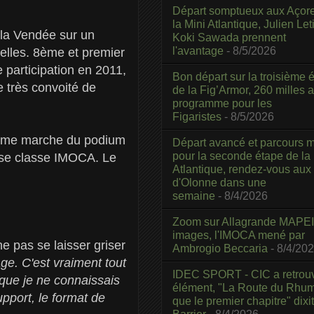
Départ somptueux aux Açor
la Mini Atlantique, Julien Leti
 la Vendée sur un
Koki Sawada prennent
l'avantage
- 8/5/2026
ncelles. 8ème et premier
 participation en 2011,
Bon départ sur la troisième é
e très convoité de
de la Fig’Armor, 260 milles 
programme pour les
Figaristes
- 8/5/2026
sième marche du podium
Départ avancé et parcours m
pour la seconde étape de la
ieuse classe IMOCA. Le
Atlantique, rendez-vous aux
d'Olonne dans une
semaine
- 8/4/2026
Zoom sur Allagrande MAPEI
images, l'IMOCA mené par
e pas se laisser griser
Ambrogio Beccaria
- 8/4/20
ge. C'est vraiment tout
IDEC SPORT - CIC a retrou
que je ne connaissais
élément, "La Route du Rhum
upport, le format de
que le premier chapitre" dixi