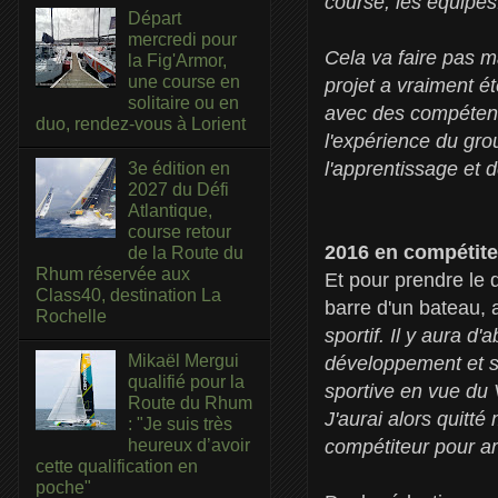
course, les équipes
Départ
mercredi pour
Cela va faire pas m
la Fig'Armor,
une course en
projet a vraiment é
solitaire ou en
avec des compétenc
duo, rendez-vous à Lorient
l'expérience du gro
l'apprentissage et d
3e édition en
2027 du Défi
Atlantique,
course retour
2016 en compétite
de la Route du
Rhum réservée aux
Et pour prendre le 
Class40, destination La
barre d'un bateau, 
Rochelle
sportif. Il y aura 
Mikaël Mergui
développement et son
qualifié pour la
sportive en vue du
Route du Rhum
J'aurai alors quitt
: "Je suis très
compétiteur pour ar
heureux d’avoir
cette qualification en
poche"