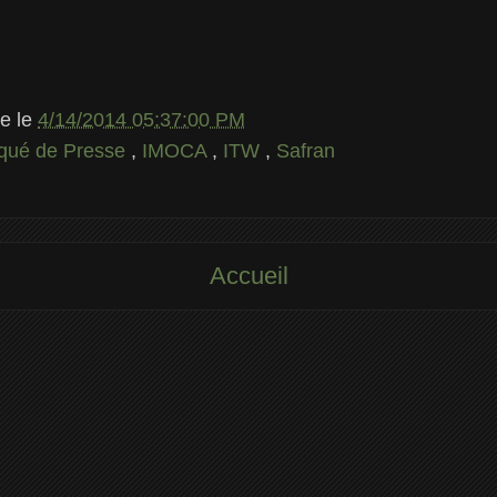
le
le
4/14/2014 05:37:00 PM
ué de Presse
,
IMOCA
,
ITW
,
Safran
Accueil