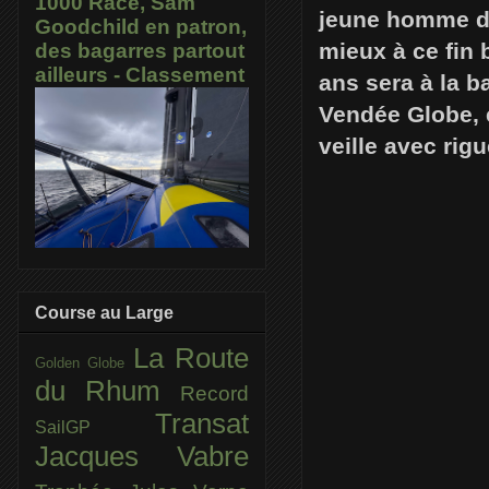
1000 Race, Sam
jeune homme de 
Goodchild en patron,
mieux à ce fin 
des bagarres partout
ailleurs - Classement
ans sera à la 
Vendée Globe, e
veille avec rig
Course au Large
La Route
Golden Globe
du Rhum
Record
Transat
SailGP
Jacques Vabre