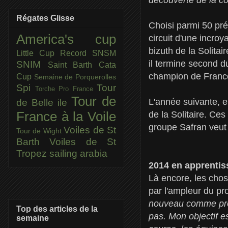
Régates Glisse
Choisi parmi 50 pr
America's cup
circuit d'une incroy
bizuth de la Solita
Little Cup
Record SNSM
il termine second d
SNIM
Saint Barth Cata
champion de France
Cup
Semaine de Porquerolles
Spi
Tour
Torche Pro France
Tour de
L'année suivante, 
de Belle ile
de la Solitaire. Ces
France à la Voile
groupe Safran veut
Voiles de St
Tour de Wight
Barth
Voiles de St
Tropez
sailing arabia
2014 en apprenti
Là encore, les chos
par l'ampleur du pro
nouveau comme proj
Top des articles de la
pas. Mon objectif e
semaine