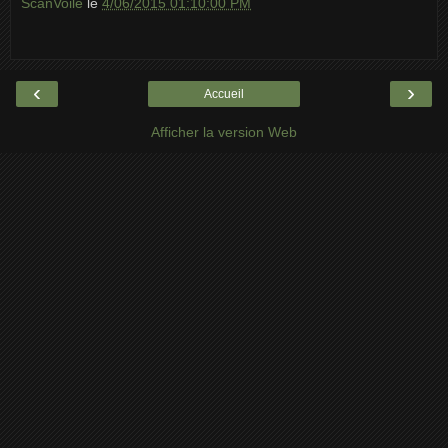
ScanVoile
le
4/06/2015 01:10:00 PM
‹
›
Accueil
Afficher la version Web