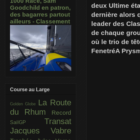
1000 Race, Sam
deux Ultime éta
Goodchild en patron,
dernière alors 
des bagarres partout
ailleurs - Classement
leader des Clas
de chaque group
où le trio de t
FenetréA Prysm
Course au Large
La Route
Golden Globe
du Rhum
Record
Transat
SailGP
Jacques Vabre