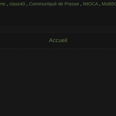
ime
,
class40
,
Communiqué de Presse
,
IMOCA
,
Multi5
Accueil