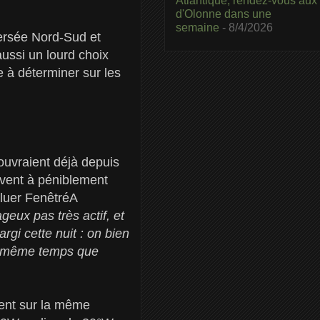
Atlantique, rendez-vous aux
d'Olonne dans une
semaine
- 8/4/2026
versée Nord-Sud et
aussi un lourd choix
le à déterminer sur les
uvraient déjà depuis
rivent à péniblement
gluer FenêtréA
eux pas très actif, et
rgi cette nuit : on bien
en même temps que
ient sur la même