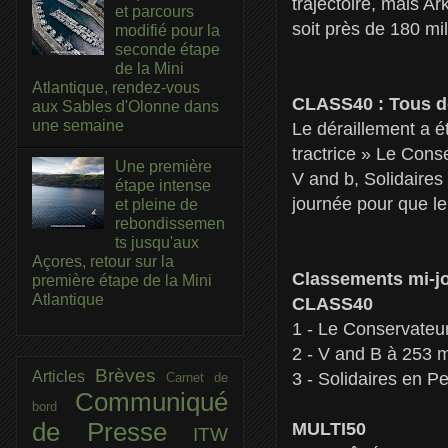
trajectoire, mais A
et parcours
soit près de 180 mil
modifié pour la
seconde étape
de la Mini
Atlantique, rendez-vous
CLASS40 : Tous d
aux Sables d'Olonne dans
une semaine
Le déraillement a é
tractrice » Le Cons
Une première
V and b, Solidaire
étape intense
journée pour que le
et pleine de
rebondissemen
ts jusqu'aux
Açores, retour sur la
Classements mi-j
première étape de la Mini
Atlantique
CLASS40
1 - Le Conservateu
2 - V and B à 253 m
Brèves
Articles
3 - Solidaires en 
Carnet de
Communiqué
bord
de Presse
MULTI50
ITW