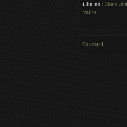
Libellés :
Class Ult
Vabre
Suivant