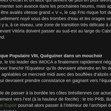
menter son avance dans les prochaines heures, mais ap
 être avalés vitesse grand « V », le cap Frio risque fort de
ctuellement noyé sous des trombes d’eau et les orages s
 Il y a, à ce niveau, une zone de transition très délicate
devant Vitória doivent passer au sud-est au large du Ca
nd.
que Populaire VIII, Quéguiner dans un mouchoir
re, le trio leader des IMOCA a finalement rapidement négo
pour franchir l'Equateur qu’ils devraient atteindre en fin d
 agréables ce mercredi midi avec des bouffées d’alizés 
i devraient prendre consistance en gagnant vers l’équa
icile de passer à la bordée les côtes brésiliennes car actu
ement vers l’est (à la hauteur de Recife) : le trio PRB, B
e Espoir
pourrait alors passer à l’intérieur de l’archipe