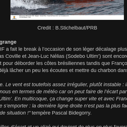
Credit : B.Stichelbaut/PRB
ngrange
a fait le break à l’occasion de son léger décalage plus à
s Coville et Jean-Luc Nélias (Sodebo Ultim’) sont encore
 pour déborder les côtes brésiliennes tandis que Franço
éjà lâcher un peu les écoutes et mettre du charbon dan
. Le vent est toutefois assez irrégulier, plutôt instable : il
nous en termes de météo car on peut faire de l’écart par
tim’. En multicoque, ça change super vite et avec Franç
 s’emporter : la dernière ligne droite n’est pas la plus fac
e situation !"
tempère Pascal Bidegorry.
les d’écart et un alizé qui devient de plus en plus favor