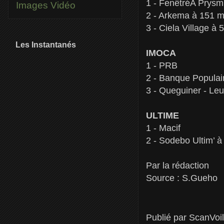
1 - FenêtréA Prysm
Images
Vidéo
2 - Arkema à 151 mi
3 - Ciela Village à 
Les Instantanés
IMOCA
1 - PRB
2 - Banque Populair
3 - Queguiner - Le
ULTIME
1 - Macif
2 - Sodebo Ultim’ à
Par la rédaction
Source : S.Gueho
Publié par
ScanVoi