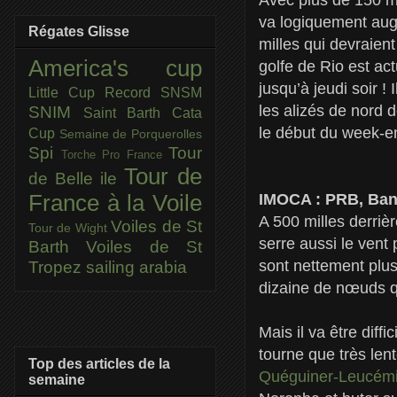
va logiquement aug
Régates Glisse
milles qui devraient
America's cup
golfe de Rio est a
jusqu’à jeudi soir !
Little Cup
Record SNSM
les alizés de nord 
SNIM
Saint Barth Cata
le début du week-e
Cup
Semaine de Porquerolles
Spi
Tour
Torche Pro France
Tour de
de Belle ile
IMOCA : PRB, Ban
France à la Voile
A 500 milles derriè
Voiles de St
Tour de Wight
serre aussi le vent 
Barth
Voiles de St
sont nettement plus
Tropez
sailing arabia
dizaine de nœuds qu
Mais il va être diff
tourne que très lent
Top des articles de la
Quéguiner-Leucémi
semaine