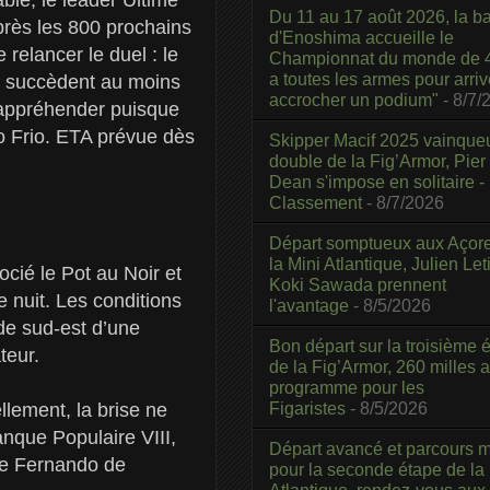
Du 11 au 17 août 2026, la b
rès les 800 prochains
d'Enoshima accueille le
 relancer le duel : le
Championnat du monde de 4
a toutes les armes pour arriv
e succèdent au moins
accrocher un podium"
- 8/7/
 à appréhender puisque
bo Frio. ETA prévue dès
Skipper Macif 2025 vainque
double de la Fig’Armor, Pier
Dean s'impose en solitaire -
Classement
- 8/7/2026
Départ somptueux aux Açor
la Mini Atlantique, Julien Leti
cié le Pot au Noir et
Koki Sawada prennent
e nuit. Les conditions
l'avantage
- 8/5/2026
de sud-est d’une
Bon départ sur la troisième é
teur.
de la Fig’Armor, 260 milles 
programme pour les
Figaristes
- 8/5/2026
ellement, la brise ne
anque Populaire VIII,
Départ avancé et parcours m
l de Fernando de
pour la seconde étape de la