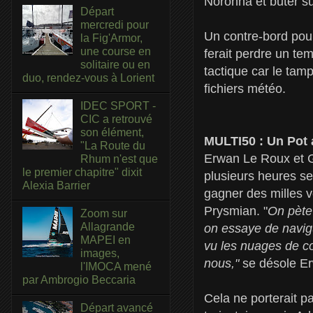
Noronha et buter su
Départ
mercredi pour
Un contre-bord pou
la Fig'Armor,
une course en
ferait perdre un te
solitaire ou en
tactique car le tamp
duo, rendez-vous à Lorient
fichiers météo.
IDEC SPORT -
CIC a retrouvé
son élément,
MULTI50 : Un Pot 
"La Route du
Erwan Le Roux et G
Rhum n'est que
le premier chapitre" dixit
plusieurs heures se 
Alexia Barrier
gagner des milles v
Prysmian. "
On pète 
Zoom sur
Allagrande
on essaye de navigu
MAPEI en
vu les nuages de c
images,
nous,"
se désole E
l'IMOCA mené
par Ambrogio Beccaria
Cela ne porterait 
Départ avancé