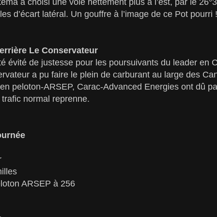
rkema a choisi une voie nettement plus à l’est, par le 2
les d’écart latéral. Un gouffre à l’image de ce Pot pourri 
errière Le Conservateur
té évité de justesse pour les poursuivants du leader en C
ervateur a pu faire le plein de carburant au large des Can
s en peloton-ARSEP, Carac-Advanced Energies ont dû pat
 trafic normal reprenne.
ournée
r
illes
Peloton ARSEP à 256