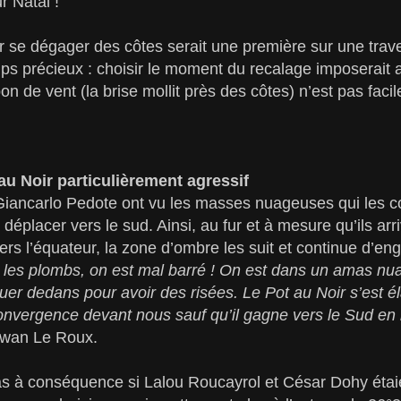
r Natal !
r se dégager des côtes serait une première sur une tra
mps précieux : choisir le moment du recalage imposerait 
on de vent (la brise mollit près des côtes) n’est pas faci
au Noir particulièrement agressif
iancarlo Pedote ont vu les masses nuageuses qui les co
déplacer vers le sud. Ainsi, au fur et à mesure qu’ils ar
ers l’équateur, la zone d’ombre les suit et continue d’en
les plombs, on est mal barré ! On est dans un amas nuag
er dedans pour avoir des risées. Le Pot au Noir s’est éla
onvergence devant nous sauf qu’il gagne vers le Sud 
rwan Le Roux.
pas à conséquence si Lalou Roucayrol et César Dohy éta