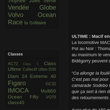
Trophée Jules Verne
Vendée Globe
Volvo Ocean
Race
la Solitaire
ULTIME : Macif e
La locomotive MACIF 
Pot au Noir : Thoma
Classes
au maximum le vent
Bidégorry peuvent d
Class
AC72
Class C
Ultime
Collectif Ultim
D35
"
Ca allonge la foulée
Diam 24
Extreme 40
C’est pas mal pour 
Figaro
GC32
camarade Sodebo Ul
IMOCA
Multi50
que ça sert à rien de
Ocean Fifty
VO70
des retournements d
class40
Avec plus de 150 mil