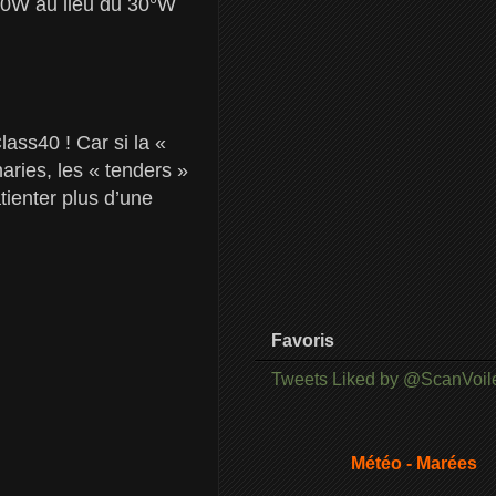
6°30W au lieu du 30°W
!
lass40 ! Car si la «
aries, les « tenders »
ienter plus d’une
Favoris
Tweets Liked by @ScanVoil
Météo - Marées