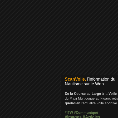
ScanVoile,
l'information du
Nautisme sur le Web.
De la Course au Large
à la
Voile
du Maxi Multicoque au Figaro, ret
quotidien
l'actualité voile sportive.
#ITW
#Communiqué
#Images
#Articles