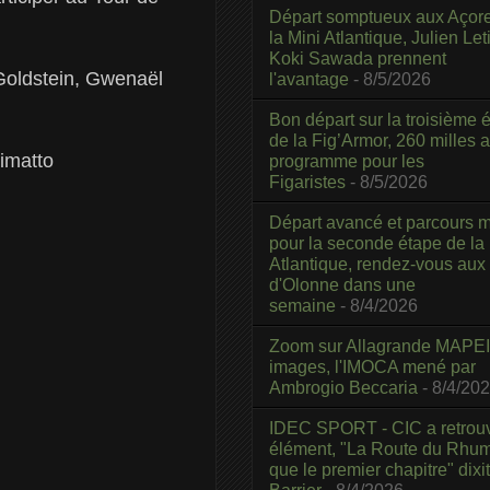
Départ somptueux aux Açor
la Mini Atlantique, Julien Leti
Koki Sawada prennent
Goldstein, Gwenaël
l'avantage
- 8/5/2026
Bon départ sur la troisième é
de la Fig’Armor, 260 milles 
imatto
programme pour les
Figaristes
- 8/5/2026
Départ avancé et parcours m
pour la seconde étape de la
Atlantique, rendez-vous aux
d'Olonne dans une
semaine
- 8/4/2026
Zoom sur Allagrande MAPEI
images, l'IMOCA mené par
Ambrogio Beccaria
- 8/4/20
IDEC SPORT - CIC a retrou
élément, "La Route du Rhum
que le premier chapitre" dixi