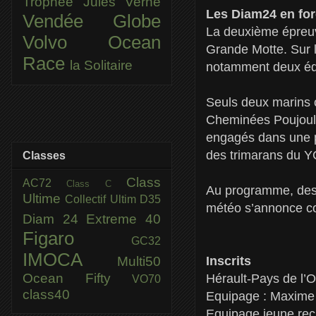
Trophée Jules Verne
Les Diam24 en for
Vendée Globe
La deuxième épreuv
Volvo Ocean
Grande Motte. Sur l
Race
la Solitaire
notamment deux éq
Seuls deux marins o
Cheminées Poujoulat
engagés dans une p
des trimarans du 
Classes
Class
AC72
Class C
Au programme, des p
Ultime
Collectif Ultim
D35
météo s’annonce c
Diam 24
Extreme 40
Figaro
GC32
IMOCA
Multi50
Inscrits
Ocean Fifty
Hérault-Pays de l’O
VO70
class40
Equipage : Maxime
Equipage jeune recr