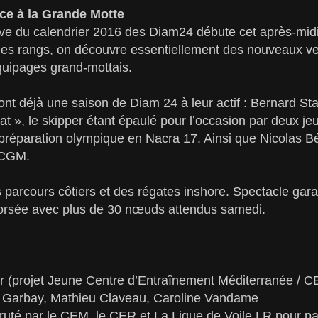
ce à la Grande Motte
e du calendrier 2016 des Diam24 débute cet après-midi
es rangs, on découvre essentiellement des nouveaux ven
uipages grand-mottais.
nt déjà une saison de Diam 24 à leur actif : Bernard S
 », le skipper étant épaulé pour l’occasion par deux je
réparation olympique en Nacra 17. Ainsi que Nicolas Bé
YCGM.
arcours côtiers et des régates inshore. Spectacle garan
orsée avec plus de 30 nœuds attendus samedi.
r (projet Jeune Centre d’Entraînement Méditerranée / C
 Garbay, Mathieu Claveau, Caroline Vandame
uté par le CEM, le CER et La Ligue de Voile LR pour par