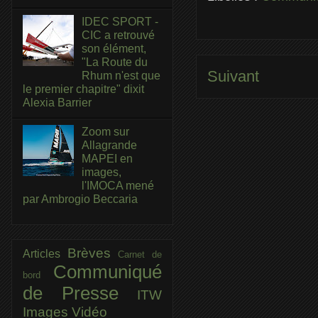
IDEC SPORT -
CIC a retrouvé
son élément,
"La Route du
Suivant
Rhum n'est que
le premier chapitre" dixit
Alexia Barrier
Zoom sur
Allagrande
MAPEI en
images,
l'IMOCA mené
par Ambrogio Beccaria
Brèves
Articles
Carnet de
Communiqué
bord
de Presse
ITW
Images
Vidéo