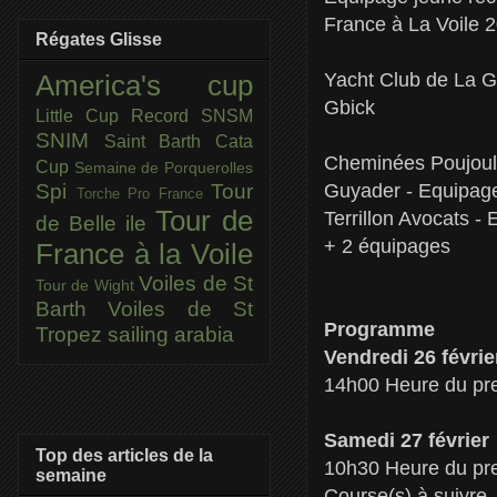
France à La Voile 
Régates Glisse
Yacht Club de La G
America's cup
Gbick
Little Cup
Record SNSM
SNIM
Saint Barth Cata
Cheminées Poujoula
Cup
Semaine de Porquerolles
Guyader - Equipage
Spi
Tour
Torche Pro France
Tour de
Terrillon Avocats -
de Belle ile
+ 2 équipages
France à la Voile
Voiles de St
Tour de Wight
Barth
Voiles de St
Programme
Tropez
sailing arabia
Vendredi 26 févrie
14h00 Heure du pre
Samedi 27 février
Top des articles de la
10h30 Heure du pre
semaine
Course(s) à suivre