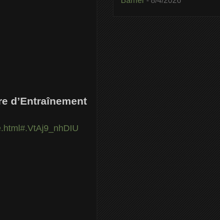
Barrier
- 8/4/2026
tre d’Entraînement
e.html#.VtAj9_nhDIU