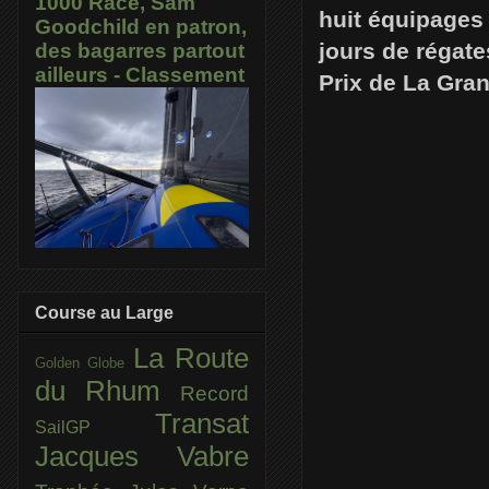
1000 Race, Sam
huit équipages
Goodchild en patron,
jours de régat
des bagarres partout
ailleurs - Classement
Prix de La Gra
Course au Large
La Route
Golden Globe
du Rhum
Record
Transat
SailGP
Jacques Vabre