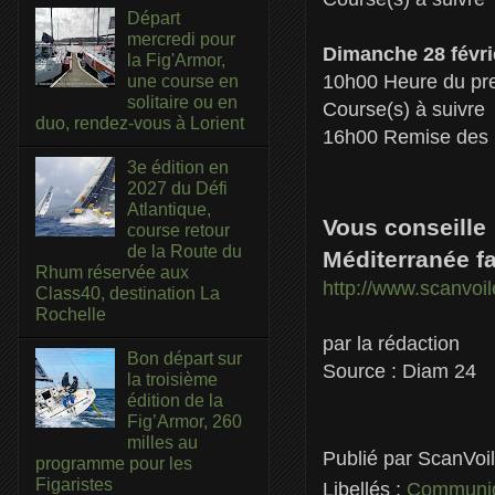
Départ
mercredi pour
Dimanche 28 févri
la Fig'Armor,
10h00 Heure du pre
une course en
solitaire ou en
Course(s) à suivre
duo, rendez-vous à Lorient
16h00 Remise des p
3e édition en
2027 du Défi
Atlantique,
Vous conseille 
course retour
de la Route du
Méditerranée fai
Rhum réservée aux
http://www.scanvoi
Class40, destination La
Rochelle
par la rédaction
Bon départ sur
Source : Diam 24
la troisième
édition de la
Fig’Armor, 260
milles au
Publié par
ScanVoi
programme pour les
Figaristes
Libellés :
Communiq