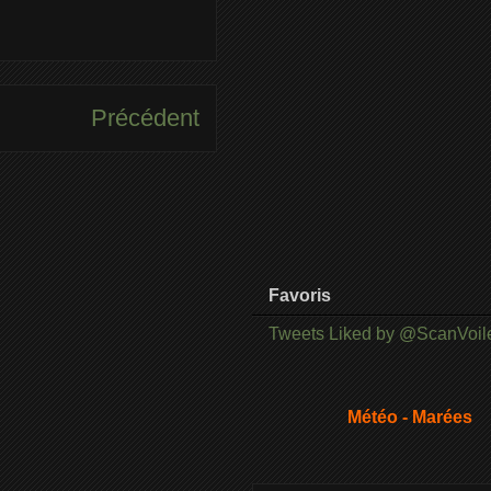
Précédent
Favoris
Tweets Liked by @ScanVoil
Météo - Marées