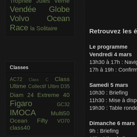
Trophée Jules Verne
Vendée Globe
Volvo Ocean
Race
la Solitaire
Retrouvez les 
Le programme
Vendredi 4 mars
13h30 à 17h : Navi
Classes
17h à 19h : Confirm
Class
AC72
Class C
Samedi 5 mars
Ultime
Collectif Ultim
D35
10h30 : Briefing
Diam 24
Extreme 40
11h30 : Mise à disp
Figaro
GC32
19h30 : Table rond
IMOCA
Multi50
Ocean Fifty
VO70
Dimanche 6 mars
class40
9h : Briefing