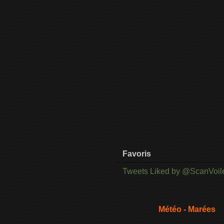
Favoris
Tweets Liked by @ScanVoil
Météo - Marées