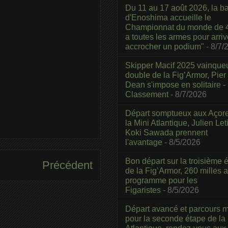
Du 11 au 17 août 2026, la b
d'Enoshima accueille le
Championnat du monde de 4
a toutes les armes pour arriv
accrocher un podium"
- 8/7/
Skipper Macif 2025 vainque
double de la Fig’Armor, Pier
Dean s'impose en solitaire -
Classement
- 8/7/2026
Départ somptueux aux Açor
la Mini Atlantique, Julien Leti
Koki Sawada prennent
l'avantage
- 8/5/2026
Bon départ sur la troisième é
Précédent
de la Fig’Armor, 260 milles 
programme pour les
Figaristes
- 8/5/2026
Départ avancé et parcours m
pour la seconde étape de la