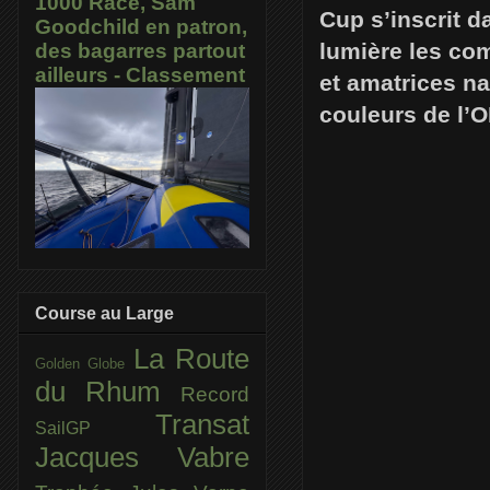
1000 Race, Sam
Cup s’inscrit 
Goodchild en patron,
lumière les co
des bagarres partout
ailleurs - Classement
et amatrices na
couleurs de l’O
Course au Large
La Route
Golden Globe
du Rhum
Record
Transat
SailGP
Jacques Vabre