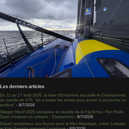
Les derniers articles
Du 11 au 17 août 2026, la baie d'Enoshima accueille le Championnat
du monde de 470, "on a toutes les armes pour arriver à accrocher un
podium"
- 8/7/2026
Skipper Macif 2025 vainqueur en double de la Fig’Armor, Pier Paolo
Dean s'impose en solitaire - Classement
- 8/7/2026
Départ somptueux aux Açores pour la Mini Atlantique, Julien Letissier
et Koki Sawada prennent l'avantage
- 8/5/2026