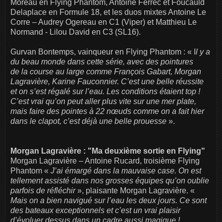
Moreau en Flying Phantom, Antoine Ferrec et Foucauld
Delaplace en Formule 18, et les duos mixtes Antoine Le
Corre – Audrey Ogereau en C1 (Viper) et Matthieu Le
Normand - Lilou David en C3 (SL16).
Gurvan Bontemps, vainqueur en Flying Phantom : « I
l y a
du beau monde dans cette série, avec des pointures
de
la course au large comme François Gabart, Morgan
Lagravière, Karine Fauconnier. C’est une
belle réussite
et on s’est régalé sur l’eau. Les conditions étaient top !
C’est vrai qu’on peut aller plus vite sur une mer plate,
mais faire des pointes à 22 nœuds comme on a fait hier
dans le clapot, c’est déjà une belle prouesse
».
Morgan Lagravière : "Ma deuxième sortie en Flying"
Morgan Lagravière – Antoine Rucard, troisième Flying
Phantom «
J’ai émargé dans la mauvaise case. On est
tellement assisté dans nos grosses équipes qu’on oublie
parfois de réfléchir
», plaisante Morgan Lagravière. «
Mais on a bien navigué sur l’eau les deux jours. Ce sont
des bateaux exceptionnels et c’est un vrai plaisir
d’évoluer dessus dans un cadre aussi magique !