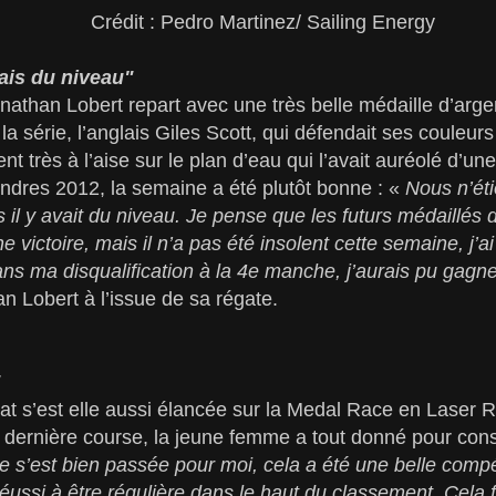
Crédit : Pedro Martinez/ Sailing Energy
is du niveau"
nathan Lobert repart avec une très belle médaille d’arge
la série, l’anglais Giles Scott, qui défendait ses couleur
t très à l’aise sur le plan d’eau qui l’avait auréolé d’u
ndres 2012, la semaine a été plutôt bonne : «
Nous n’ét
 il y avait du niveau. Je pense que les futurs médaillés 
e victoire, mais il n’a pas été insolent cette semaine, j’a
ns ma disqualification à la 4e manche, j’aurais pu gagner,
n Lobert à l’issue de sa régate.
"
at s’est elle aussi élancée sur la Medal Race en Laser 
e dernière course, la jeune femme a tout donné pour cons
e s’est bien passée pour moi, cela a été une belle compé
 réussi à être régulière dans le haut du classement. Cela 