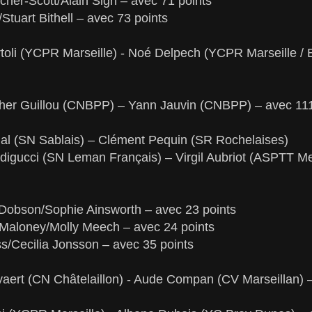
cher-Scott/Alain Sign – avec 71 points
Stuart Bithell – avec 73 points
Ortoli (YCPR Marseille) - Noé Delpech (YCPR Marseille /
cher Guillou (CNBPP) – Yann Jauvin (CNBPP) – avec 111
al (SN Sablais) – Clément Pequin (SR Rochelaises)
digucci (SN Leman Français) – Virgil Aubriot (ASPTT M
 Dobson/Sophie Ainsworth – avec 23 points
 Maloney/Molly Meech – avec 24 points
s/Cecilia Jonsson – avec 35 points
yaert (CN Châtelaillon) - Aude Compan (CV Marseillan) –