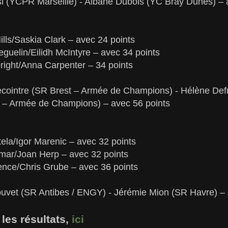
esi (YCPR Marseille) - Albane Dubois (YC Bray Dunes) – 
lls/Saskia Clark – avec 24 points
guelin/Eilidh McIntyre – avec 34 points
ight/Anna Carpenter – 34 points
ecointre (SR Brest – Armée de Champions) - Hélène De
 – Armée de Champions) – avec 56 points
ela/Igor Marenic – avec 32 points
mar/Joan Herp – avec 32 points
ence/Chris Grube – avec 36 points
ouvet (SR Antibes / ENGY) - Jérémie Mion (SR Havre) – 
les résultats,
ici