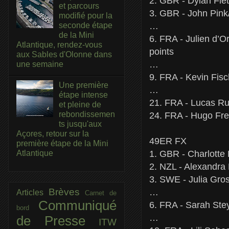
2. GBR - Dylan Flet
et parcours
3. GBR - John Pink/
modifié pour la
…
seconde étape
de la Mini
6. FRA - Julien d’
Atlantique, rendez-vous
points
aux Sables d'Olonne dans
…
une semaine
9. FRA - Kevin Fis
Une première
…
étape intense
21. FRA - Lucas Ru
et pleine de
rebondissemen
24. FRA - Hugo Fre
ts jusqu'aux
Açores, retour sur la
49ER FX
première étape de la Mini
Atlantique
1. GBR - Charlotte
2. NZL - Alexandra
3. SWE - Julia Gros
Brèves
…
Articles
Carnet de
Communiqué
6. FRA - Sarah Ste
bord
…
de Presse
ITW