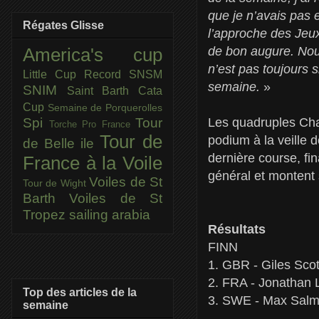
que je n’avais pas 
Régates Glisse
l’approche des Jeux
de bon augure. Nous
America's cup
n’est pas toujours 
Little Cup
Record SNSM
semaine.
»
SNIM
Saint Barth Cata
Cup
Semaine de Porquerolles
Les quadruples Cha
Spi
Tour
Torche Pro France
Tour de
podium à la veille 
de Belle ile
dernière course, f
France à la Voile
général et montent
Voiles de St
Tour de Wight
Barth
Voiles de St
Tropez
sailing arabia
Résultats
FINN
1. GBR - Giles Scot
2. FRA - Jonathan 
Top des articles de la
3. SWE - Max Salmi
semaine
…