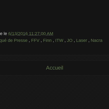
le
le
6/13/2016 11:27:00 AM
ué de Presse
,
FFV
,
Finn
,
ITW
,
JO
,
Laser
,
Nacra
Accueil