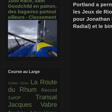
1000 Race, Sam
Portland a perm
Goodchild en patron,
les Jeux de Rio
des bagarres partout
ailleurs - Classement
pour Jonathan L
Radial) et le b
Course au Large
La Route
Golden Globe
du Rhum
Record
Transat
SailGP
Jacques Vabre