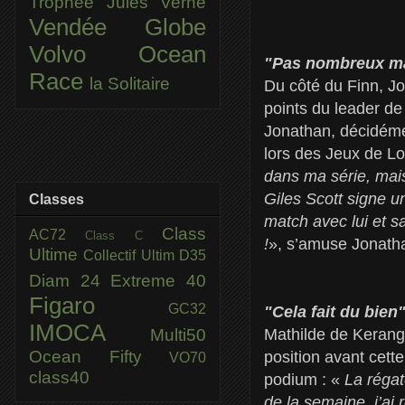
Trophée Jules Verne
Vendée Globe
Volvo Ocean
"Pas nombreux ma
Race
la Solitaire
Du côté du Finn, Jo
points du leader de 
Jonathan, décidémen
lors des Jeux de Lo
dans ma série, mais
Giles Scott signe un
Classes
match avec lui et sa
Class
AC72
Class C
!
», s’amuse Jonatha
Ultime
Collectif Ultim
D35
Diam 24
Extreme 40
Figaro
GC32
"Cela fait du bien
IMOCA
Multi50
Mathilde de Kerang
Ocean Fifty
position avant cett
VO70
class40
podium : «
La régat
de la semaine, j’ai