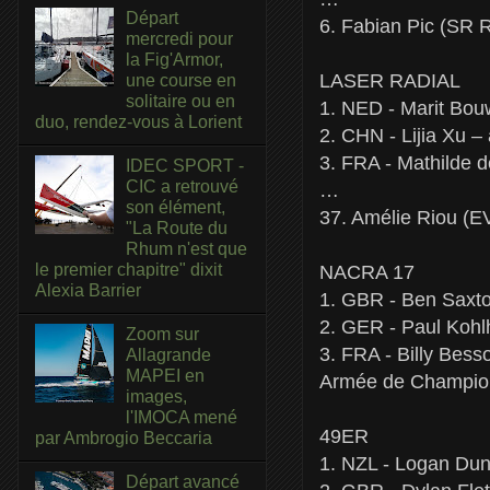
Départ
6. Fabian Pic (SR 
mercredi pour
la Fig'Armor,
LASER RADIAL
une course en
solitaire ou en
1. NED - Marit Bou
duo, rendez-vous à Lorient
2. CHN - Lijia Xu –
3. FRA - Mathilde 
IDEC SPORT -
CIC a retrouvé
…
son élément,
37. Amélie Riou 
"La Route du
Rhum n'est que
le premier chapitre" dixit
NACRA 17
Alexia Barrier
1. GBR - Ben Saxto
2. GER - Paul Kohl
Zoom sur
3. FRA - Billy Bes
Allagrande
MAPEI en
Armée de Champion
images,
l'IMOCA mené
49ER
par Ambrogio Beccaria
1. NZL - Logan Dun
Départ avancé