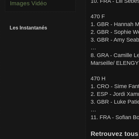
10. FRA - Lili Seb
Images
Vidéo
470 F
1. GBR - Hannah Mi
Les Instantanés
2. GBR - Sophie We
3. GBR - Amy Seabr
…
8. GRA - Camille L
Marseille/ ELENGY
470 H
1. CRO - Sime Fant
2. ESP - Jordi Xam
3. GBR - Luke Pati
…
11. FRA - Sofian B
Retrouvez tous 