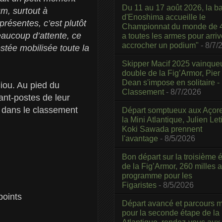
Du 11 au 17 août 2026, la b
um, surtout à
d'Enoshima accueille le
résentes, c’est plutôt
Championnat du monde de 4
eaucoup d’attente, ce
a toutes les armes pour arriv
accrocher un podium"
- 8/7/
stée mobilisée toute la
Skipper Macif 2025 vainque
double de la Fig’Armor, Pier
Dean s'impose en solitaire -
iou. Au pied du
Classement
- 8/7/2026
ant-postes de leur
 dans le classement
Départ somptueux aux Açor
la Mini Atlantique, Julien Leti
Koki Sawada prennent
l'avantage
- 8/5/2026
Bon départ sur la troisième é
de la Fig’Armor, 260 milles 
programme pour les
Figaristes
- 8/5/2026
points
Départ avancé et parcours m
pour la seconde étape de la