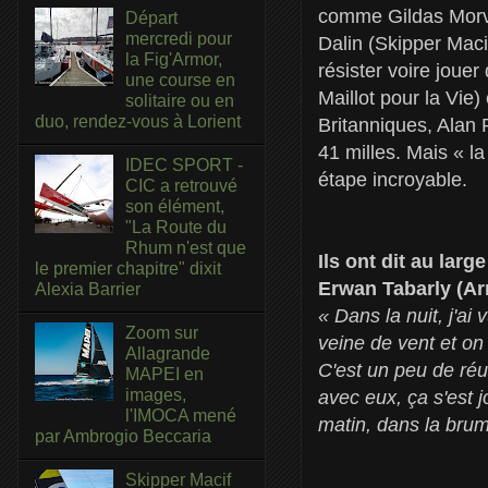
comme Gildas Morvan
Départ
mercredi pour
Dalin (Skipper Maci
la Fig'Armor,
résister voire joue
une course en
Maillot pour la Vie
solitaire ou en
duo, rendez-vous à Lorient
Britanniques, Alan 
41 milles. Mais « la
IDEC SPORT -
étape incroyable.
CIC a retrouvé
son élément,
"La Route du
Rhum n'est que
Ils ont dit au larg
le premier chapitre" dixit
Erwan Tabarly (Ar
Alexia Barrier
« Dans la nuit, j'a
Zoom sur
veine de vent et on 
Allagrande
C'est un peu de réu
MAPEI en
images,
avec eux, ça s'est
l'IMOCA mené
matin, dans la brume
par Ambrogio Beccaria
Skipper Macif