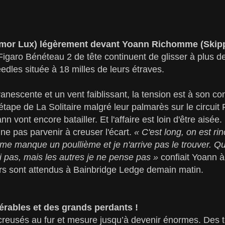
rmor Lux) légèrement devant Yoann Richomme (Skipp
Figaro Bénéteau 2 de tête continuent de glisser à plus 
les située à 18 milles de leurs étraves.
escente et un vent faiblissant, la tension est à son combl
étape de La Solitaire malgré leur palmarès sur le circuit
nn vont encore batailler. Et l'affaire est loin d'être aisée
 ne pas parvenir à creuser l'écart.
« C'est long, on est rin
 il me manque un poullième et je n'arrive pas le trouver.
 pas, mais les autres je ne pense pas »
confiait Yoann à
rs sont attendus à Bainbridge Ledge demain matin.
érables et des grands perdants !
creusés au fur et mesure jusqu’à devenir énormes. Des t