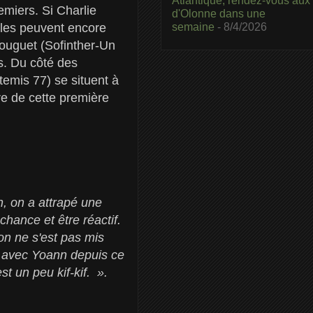
Atlantique, rendez-vous aux
emiers. Si Charlie
d'Olonne dans une
semaine
- 8/4/2026
lles peuvent encore
 Douguet (Sofinther-Un
s. Du côté des
temis 77) se situent à
ire de cette première
n, on a attrapé une
chance et être réactif.
on ne s'est pas mis
d avec Yoann depuis ce
t un peu kif-kif. ».