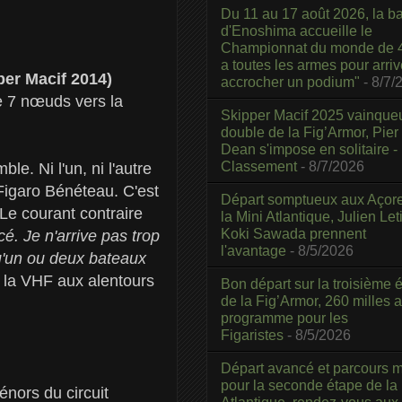
Du 11 au 17 août 2026, la b
d'Enoshima accueille le
Championnat du monde de 4
a toutes les armes pour arriv
er Macif 2014)
accrocher un podium"
- 8/7/
de 7 nœuds vers la
Skipper Macif 2025 vainque
double de la Fig’Armor, Pier
Dean s'impose en solitaire -
Classement
- 8/7/2026
e. Ni l'un, ni l'autre
 Figaro Bénéteau. C'est
Départ somptueux aux Açor
. Le courant contraire
la Mini Atlantique, Julien Leti
Koki Sawada prennent
cé. Je n'arrive pas trop
l'avantage
- 8/5/2026
 Qu'un ou deux bateaux
 la VHF aux alentours
Bon départ sur la troisième é
de la Fig’Armor, 260 milles 
programme pour les
Figaristes
- 8/5/2026
Départ avancé et parcours m
pour la seconde étape de la
énors du circuit