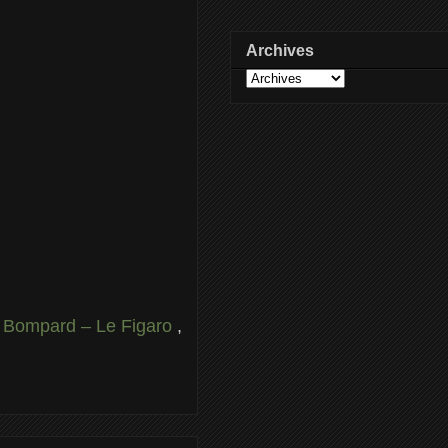
Archives
re Bompard – Le Figaro
,