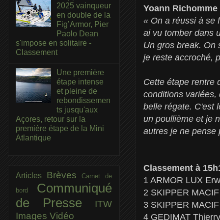
2025 vainqueur
Yoann Richomme (
en double de la
« On a réussi à se f
Fig’Armor, Pier
ai vu tomber dans u
Paolo Dean
s'impose en solitaire -
Un gros break. On s
Classement
je reste accroché, p
Une première
Cette étape rentre 
étape intense
et pleine de
conditions variées, 
rebondissemen
belle régate. C'est 
ts jusqu'aux
un poullième et je 
Açores, retour sur la
première étape de la Mini
autres je ne pense 
Atlantique
Classement à 15h
Brèves
Articles
Carnet de
1 ARMOR LUX Erwan
Communiqué
bord
2 SKIPPER MACIF 
de Presse
ITW
3 SKIPPER MACIF 2
Images
Vidéo
4 GEDIMAT Thierry