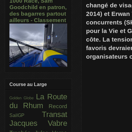
1000 Race, Sam
changé de visa
Goodchild en patron,
2014) et Erwan 
des bagarres partout
ailleurs - Classement
concurrents (Sk
pour la Vie et 
côte. La tensio
favoris devraie
organisateurs 
Course au Large
La Route
Golden Globe
du Rhum
Record
Transat
SailGP
Jacques Vabre