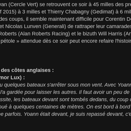
 (Cercle Vert) se retrouvent ce soir à 45 milles des pr
f 2015) à 3 milles et Thierry Chabagny (Gedimat) à 6 mi
r des coups, il semble maintenant difficile pour Corentin
) et Nicolas Lunven (Generali) de rattraper leur camarade
Roberts (Alan Roberts Racing) et le bizuth Will Harris (Ar
 pétole » attendue dès ce soir peut encore refaire l'histo
e des côtes anglaises :
mor Lux) :
i vu quelques bateaux s'arrêter sous mon vent. Avec Yoan
l'a gardée pour laisser les autres. Il faut avoir un peu de 
ssite, les bateaux devant sont tombés dedans, du coup 
 joué à quelques centaines de mètres. On est bord à bor
 parfois. Yoann était devant, je suis repassé devant, c'es