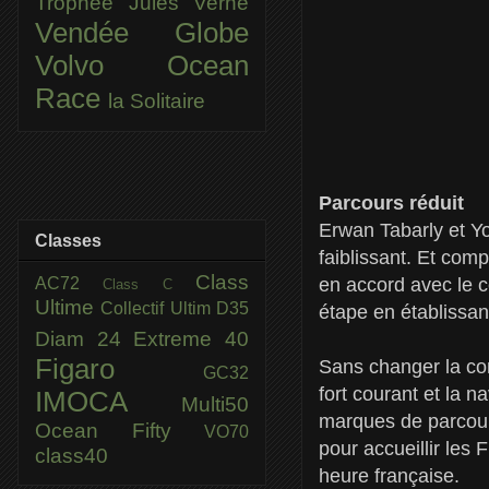
Trophée Jules Verne
Vendée Globe
Volvo Ocean
Race
la Solitaire
Parcours réduit
Erwan Tabarly et 
Classes
faiblissant. Et com
Class
AC72
en accord avec le c
Class C
Ultime
Collectif Ultim
D35
étape en établissan
Diam 24
Extreme 40
Figaro
Sans changer la conf
GC32
fort courant et la n
IMOCA
Multi50
marques de parcour
Ocean Fifty
VO70
pour accueillir les
class40
heure française.