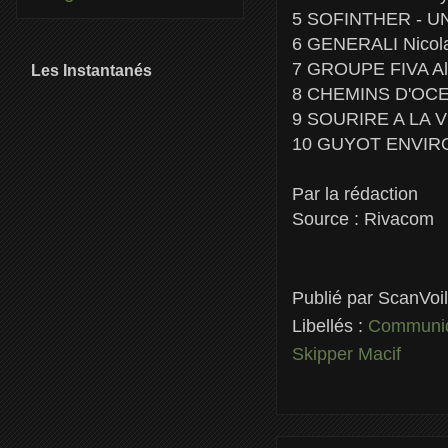
5 SOFINTHER - UN
6 GENERALI Nicola
7 GROUPE FIVA Ale
Les Instantanés
8 CHEMINS D'OCEA
9 SOURIRE A LA VIE
10 GUYOT ENVIRON
Par la rédaction
Source : Rivacom
Publié par
ScanVoi
Libellés :
Communiq
Skipper Macif