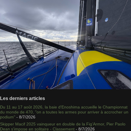
Les derniers articles
Du 11 au 17 août 2026, la baie d'Enoshima accueille le Championnat
du monde de 470, "on a toutes les armes pour arriver à accrocher un
podium"
- 8/7/2026
Skipper Macif 2025 vainqueur en double de la Fig’Armor, Pier Paolo
Dean s'impose en solitaire - Classement
- 8/7/2026