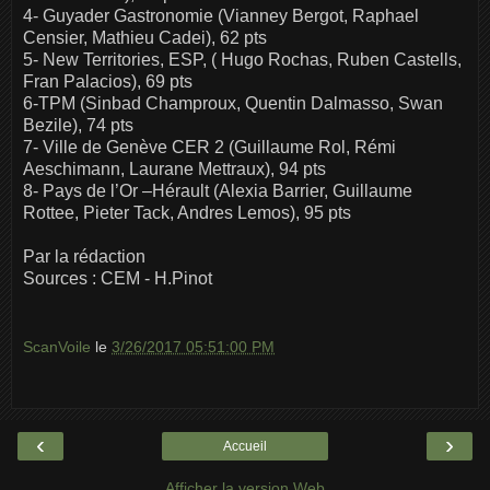
4- Guyader Gastronomie (Vianney Bergot, Raphael
Censier, Mathieu Cadei), 62 pts
5- New Territories, ESP, ( Hugo Rochas, Ruben Castells,
Fran Palacios), 69 pts
6-TPM (Sinbad Champroux, Quentin Dalmasso, Swan
Bezile), 74 pts
7- Ville de Genève CER 2 (Guillaume Rol, Rémi
Aeschimann, Laurane Mettraux), 94 pts
8- Pays de l’Or –Hérault (Alexia Barrier, Guillaume
Rottee, Pieter Tack, Andres Lemos), 95 pts
Par la rédaction
Sources : CEM - H.Pinot
ScanVoile
le
3/26/2017 05:51:00 PM
‹
›
Accueil
Afficher la version Web