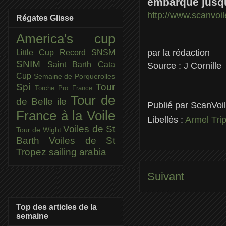
embarque jusq
http://www.scanvoi
Régates Glisse
America's cup
par la rédaction
Little Cup
Record SNSM
SNIM
Saint Barth Cata
Source : J Cornille
Cup
Semaine de Porquerolles
Spi
Tour
Torche Pro France
Tour de
de Belle ile
Publié par
ScanVoi
France à la Voile
Libellés :
Armel Tri
Voiles de St
Tour de Wight
Barth
Voiles de St
Tropez
sailing arabia
Suivant
Top des articles de la
semaine