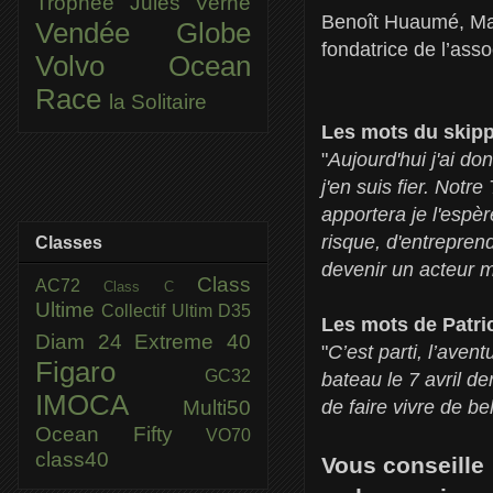
Trophée Jules Verne
Benoît Huaumé, Ma
Vendée Globe
fondatrice de l’ass
Volvo Ocean
Race
la Solitaire
Les mots du skipp
"
Aujourd'hui j'ai d
j'en suis fier. No
apportera je l'espè
risque, d'entrepre
Classes
devenir un acteur m
Class
AC72
Class C
Ultime
Collectif Ultim
D35
Les mots de Patr
Diam 24
Extreme 40
"
C’est parti, l’ave
Figaro
GC32
bateau le 7 avril d
IMOCA
Multi50
de faire vivre de b
Ocean Fifty
VO70
class40
Vous conseille