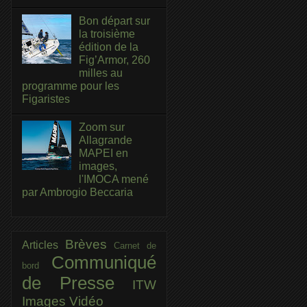
Bon départ sur
la troisième
édition de la
Fig’Armor, 260
milles au
programme pour les
Figaristes
Zoom sur
Allagrande
MAPEI en
images,
l'IMOCA mené
par Ambrogio Beccaria
Brèves
Articles
Carnet de
Communiqué
bord
de Presse
ITW
Images
Vidéo