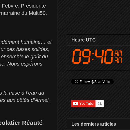
Febvre, Présidente
 marraine du Multi50.
Heure UTC
rofondément humaine… et
ur ces bases solides,
s ensemble le goût du
que. Nous espérons
 la mise à l’eau du
ses aux côtés d’Armel,
colatier Réauté
Les derniers articles