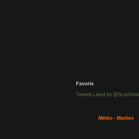
Favoris
Tweets Liked by @ScanVoil
Météo - Marées