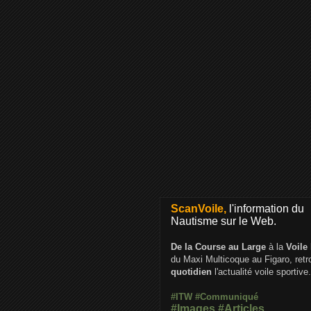
ScanVoile,
l'information du
Nautisme sur le Web.
De la Course au Large
à la
Voile
du Maxi Multicoque au Figaro, ret
quotidien
l'actualité voile sportive.
#ITW
#Communiqué
#Images
#Articles