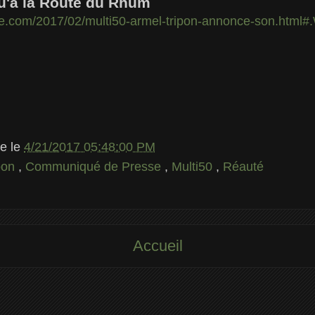
u'à la Route du Rhum
le.com/2017/02/multi50-armel-tripon-annonce-son.html
le
le
4/21/2017 05:48:00 PM
pon
,
Communiqué de Presse
,
Multi50
,
Réauté
Accueil