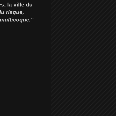
, la ville du
u risque,
 multicoque."