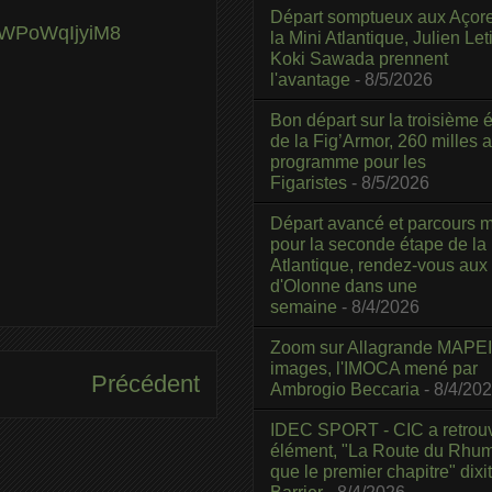
Départ somptueux aux Açor
#.WPoWqIjyiM8
la Mini Atlantique, Julien Leti
Koki Sawada prennent
l'avantage
- 8/5/2026
Bon départ sur la troisième é
de la Fig’Armor, 260 milles 
programme pour les
Figaristes
- 8/5/2026
Départ avancé et parcours m
pour la seconde étape de la
Atlantique, rendez-vous aux
d'Olonne dans une
semaine
- 8/4/2026
Zoom sur Allagrande MAPEI
images, l'IMOCA mené par
Précédent
Ambrogio Beccaria
- 8/4/20
IDEC SPORT - CIC a retrou
élément, "La Route du Rhum
que le premier chapitre" dixi