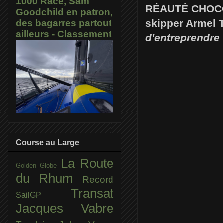
1000 Race, Sam
RÉAUTÉ CHOCOLAT
Goodchild en patron,
skipper Armel T
des bagarres partout
ailleurs - Classement
d'entreprendre
Course au Large
La Route
Golden Globe
du Rhum
Record
Transat
SailGP
Jacques Vabre