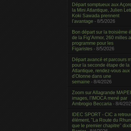
Départ somptueux aux Açor
la Mini Atlantique, Julien Leti
Koki Sawada prennent
l'avantage
- 8/5/2026
Bon départ sur la troisième é
de la Fig’Armor, 260 milles 
programme pour les
Figaristes
- 8/5/2026
Départ avancé et parcours m
pour la seconde étape de la
Atlantique, rendez-vous aux
d'Olonne dans une
semaine
- 8/4/2026
Zoom sur Allagrande MAPEI
images, l'IMOCA mené par
Ambrogio Beccaria
- 8/4/20
IDEC SPORT - CIC a retrou
élément, "La Route du Rhum
que le premier chapitre" dixi