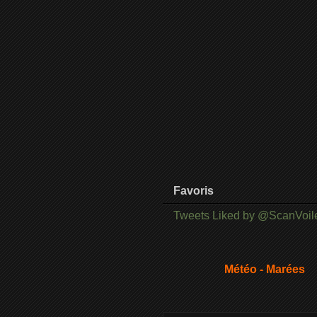
Favoris
Tweets Liked by @ScanVoil
Météo - Marées