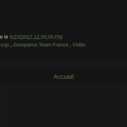
le
le
5/23/2017 12:55:00 PM
 cup
,
Groupama Team France
,
Vidéo
Accueil