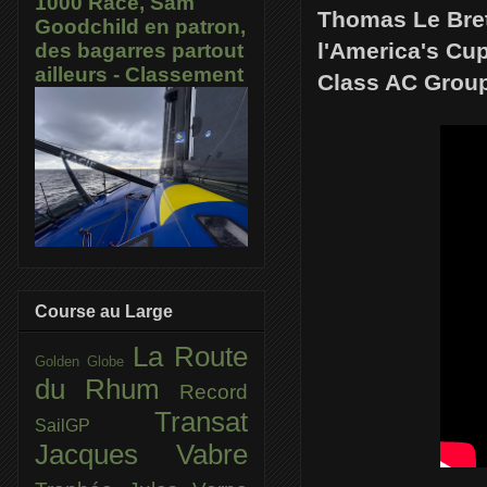
1000 Race, Sam
Thomas Le Breto
Goodchild en patron,
l'America's Cup
des bagarres partout
ailleurs - Classement
Class AC Grou
Course au Large
La Route
Golden Globe
du Rhum
Record
Transat
SailGP
Jacques Vabre