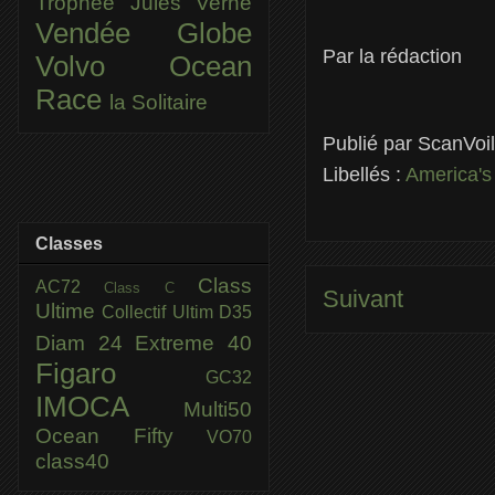
Trophée Jules Verne
Vendée Globe
Par la rédaction
Volvo Ocean
Race
la Solitaire
Publié par
ScanVoi
Libellés :
America's
Classes
Class
AC72
Class C
Suivant
Ultime
Collectif Ultim
D35
Diam 24
Extreme 40
Figaro
GC32
IMOCA
Multi50
Ocean Fifty
VO70
class40