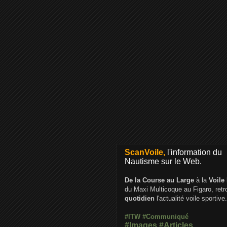
ScanVoile,
l'information du
Nautisme sur le Web.
De la Course au Large
à la
Voile
du Maxi Multicoque au Figaro, ret
quotidien
l'actualité voile sportive.
#ITW
#Communiqué
#Images
#Articles