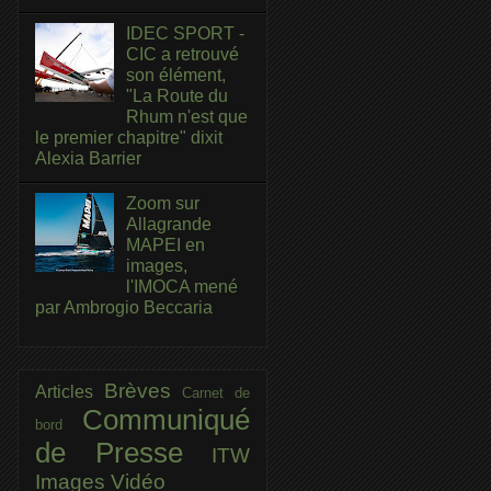
IDEC SPORT -
CIC a retrouvé
son élément,
"La Route du
Rhum n'est que
le premier chapitre" dixit
Alexia Barrier
Zoom sur
Allagrande
MAPEI en
images,
l'IMOCA mené
par Ambrogio Beccaria
Brèves
Articles
Carnet de
Communiqué
bord
de Presse
ITW
Images
Vidéo