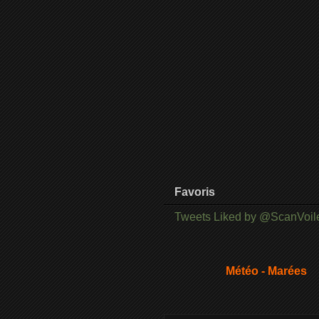
Favoris
Tweets Liked by @ScanVoil
Météo - Marées