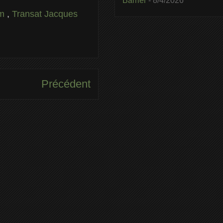
Barrier
- 8/4/2026
um
,
Transat Jacques
Précédent