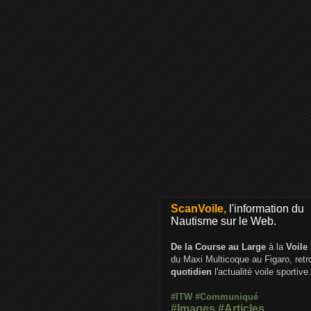
ScanVoile,
l'information du
Nautisme sur le Web.
De la Course au Large
à la
Voile
du Maxi Multicoque au Figaro, ret
quotidien
l'actualité voile sportive.
#ITW
#Communiqué
#Images
#Articles