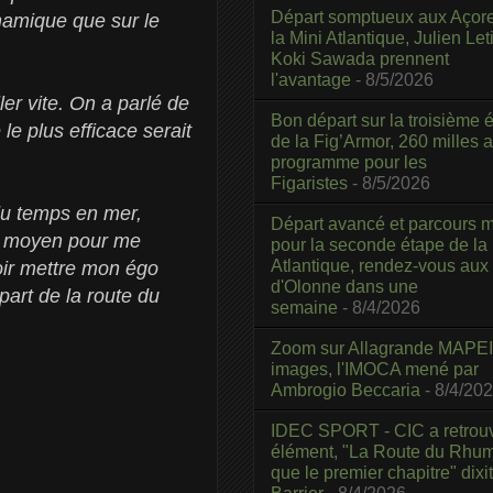
Départ somptueux aux Açor
namique que sur le
la Mini Atlantique, Julien Leti
Koki Sawada prennent
l'avantage
- 8/5/2026
er vite. On a parlé de
Bon départ sur la troisième é
le plus efficace serait
de la Fig’Armor, 260 milles 
programme pour les
Figaristes
- 8/5/2026
 du temps en mer,
Départ avancé et parcours m
ur moyen pour me
pour la seconde étape de la
Atlantique, rendez-vous aux
oir mettre mon égo
d'Olonne dans une
art de la route du
semaine
- 8/4/2026
Zoom sur Allagrande MAPEI
images, l'IMOCA mené par
Ambrogio Beccaria
- 8/4/20
IDEC SPORT - CIC a retrou
élément, "La Route du Rhum
que le premier chapitre" dixi