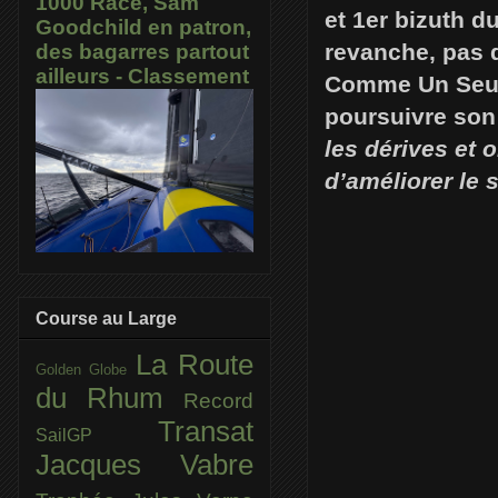
1000 Race, Sam
et 1er bizuth d
Goodchild en patron,
revanche, pas 
des bagarres partout
ailleurs - Classement
Comme Un Seul
poursuivre son
les dérives et o
d’améliorer le 
Course au Large
La Route
Golden Globe
du Rhum
Record
Transat
SailGP
Jacques Vabre