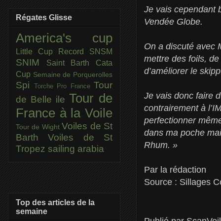
Je vais cependant 
Régates Glisse
Vendée Globe.
America's cup
On a discuté avec M
Little Cup
Record SNSM
mettre des foils, de
SNIM
Saint Barth Cata
d’améliorer le skipp
Cup
Semaine de Porquerolles
Spi
Tour
Torche Pro France
Je vais donc faire d
Tour de
de Belle ile
contrairement à l’I
France à la Voile
perfectionner même 
Voiles de St
Tour de Wight
dans ma poche mais 
Barth
Voiles de St
Rhum. »
Tropez
sailing arabia
Par la rédaction
Source : Sillages 
Top des articles de la
semaine
Publié par
ScanVoi