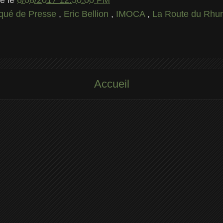
ué de Presse
,
Eric Bellion
,
IMOCA
,
La Route du Rh
Accueil