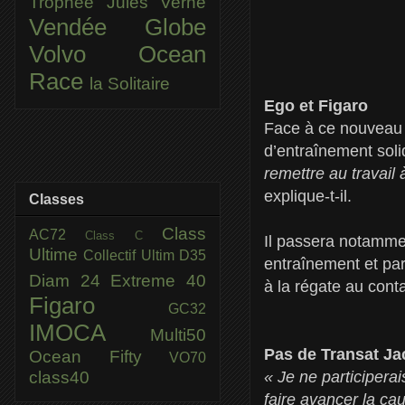
Trophée Jules Verne
Vendée Globe
Volvo Ocean
Race
la Solitaire
Ego et Figaro
Face à ce nouveau d
d’entraînement soli
remettre au travail
explique-t-il.
Classes
Class
AC72
Class C
Il passera notammen
Ultime
Collectif Ultim
D35
entraînement et par
Diam 24
Extreme 40
à la régate au conta
Figaro
GC32
IMOCA
Multi50
Pas de Transat J
Ocean Fifty
VO70
class40
« Je ne participera
faire avancer la caus