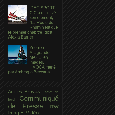
IDEC SPORT -
CIC a retrouvé
son élément,
"La Route du
Rhum n'est que
le premier chapitre" dixit
Alexia Barrier
Zoom sur
Allagrande
MAPEI en
images,
l'IMOCA mené
par Ambrogio Beccaria
Brèves
Articles
Carnet de
Communiqué
bord
de Presse
ITW
Images
Vidéo