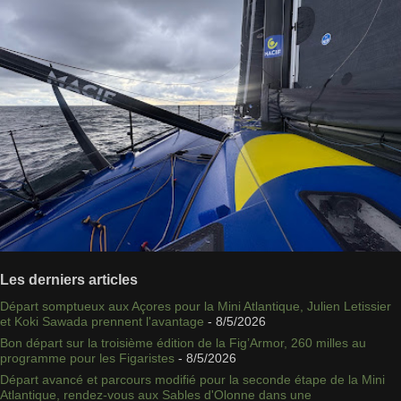
Les derniers articles
Départ somptueux aux Açores pour la Mini Atlantique, Julien Letissier
et Koki Sawada prennent l'avantage
- 8/5/2026
Bon départ sur la troisième édition de la Fig’Armor, 260 milles au
programme pour les Figaristes
- 8/5/2026
Départ avancé et parcours modifié pour la seconde étape de la Mini
Atlantique, rendez-vous aux Sables d'Olonne dans une