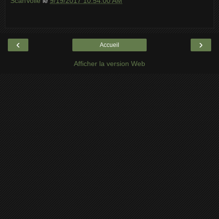
ScanVoile
le
9/19/2017 10:54:00 AM
‹
›
Accueil
Afficher la version Web