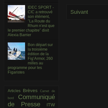
IDEC SPORT -
Suivant
CIC a retrouvé
son élément,
"La Route du
Rhum n'est que
le premier chapitre" dixit
Alexia Barrier
Bon départ sur
la troisième
édition de la
Fig’Armor, 260
milles au
programme pour les
Figaristes
Brèves
Articles
Carnet de
Communiqué
bord
de Presse
ITW