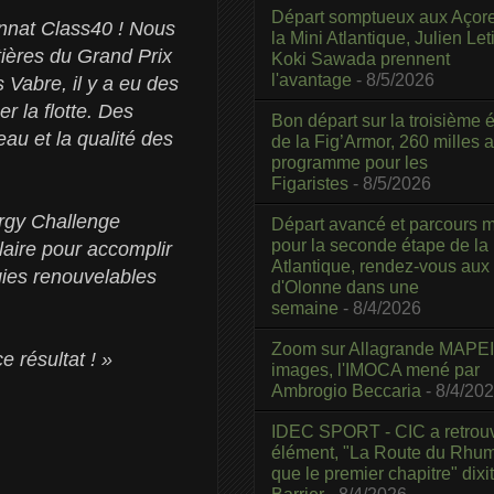
Départ somptueux aux Açor
onnat Class40 ! Nous
la Mini Atlantique, Julien Leti
tières du Grand Prix
Koki Sawada prennent
l'avantage
- 8/5/2026
Vabre, il y a eu des
 la flotte. Des
Bon départ sur la troisième é
au et la qualité des
de la Fig’Armor, 260 milles 
programme pour les
Figaristes
- 8/5/2026
rgy Challenge
Départ avancé et parcours m
pour la seconde étape de la
laire pour accomplir
Atlantique, rendez-vous aux
gies renouvelables
d'Olonne dans une
semaine
- 8/4/2026
Zoom sur Allagrande MAPEI
e résultat ! »
images, l'IMOCA mené par
Ambrogio Beccaria
- 8/4/20
IDEC SPORT - CIC a retrou
élément, "La Route du Rhum
que le premier chapitre" dixi