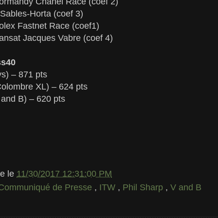
Normandy Chanel Race (coef 2)
Sables-Horta (coef 3)
olex Fastnet Race (coef1)
ransat Jacques Vabre (coef 4)
ss40
ys) – 871 pts
Colombre XL) – 624 pts
 and B) – 620 pts
le
le
11/30/2017 12:31:00 PM
Communiqué de Presse
,
ITW
,
Phil Sharp
,
V and B