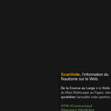
ScanVoile,
l'information du
Nautisme sur le Web.
De la Course au Large
à la
Voile
du Maxi Multicoque au Figaro, ret
quotidien
l'actualité voile sportive.
#ITW
#Communiqué
#Images
#Articles