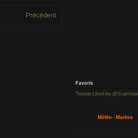
Précédent
Favoris
Tweets Liked by @ScanVoil
Météo - Marées