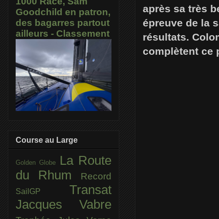
1000 Race, Sam
après sa très b
Goodchild en patron,
épreuve de la s
des bagarres partout
ailleurs - Classement
résultats. Col
complètent ce 
Course au Large
La Route
Golden Globe
du Rhum
Record
Transat
SailGP
Jacques Vabre