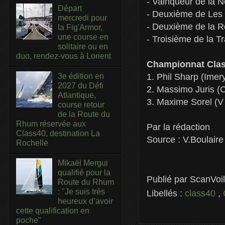
- Vainqueur de la 
Départ
- Deuxième de Les 
mercredi pour
- Deuxième de la R
la Fig'Armor,
une course en
- Troisième de la T
solitaire ou en
duo, rendez-vous à Lorient
Championnat Cla
1. Phil Sharp (Imer
3e édition en
2027 du Défi
2. Massimo Juris (
Atlantique,
3. Maxime Sorel (V
course retour
de la Route du
Rhum réservée aux
Par la rédaction
Class40, destination La
Source : V.Boulaire
Rochelle
Mikaël Mergui
qualifié pour la
Publié par
ScanVoi
Route du Rhum
: "Je suis très
Libellés :
class40
,
heureux d’avoir
cette qualification en
poche"