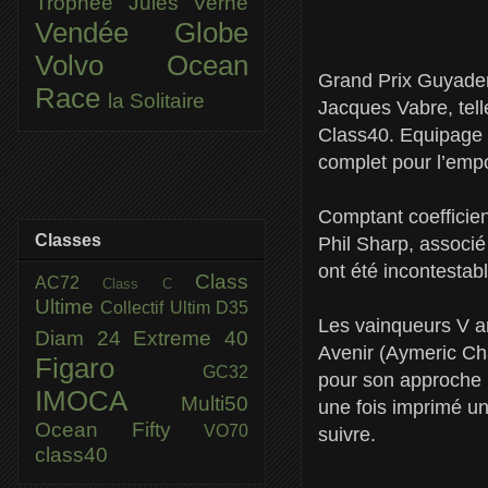
Trophée Jules Verne
Vendée Globe
Volvo Ocean
Grand Prix Guyader
Race
la Solitaire
Jacques Vabre, tell
Class40. Equipage ou
complet pour l’empo
Comptant coefficien
Classes
Phil Sharp, associé 
ont été incontestab
Class
AC72
Class C
Ultime
Collectif Ultim
D35
Les vainqueurs V a
Diam 24
Extreme 40
Avenir (Aymeric Chap
Figaro
GC32
pour son approche r
IMOCA
Multi50
une fois imprimé un
Ocean Fifty
VO70
suivre.
class40