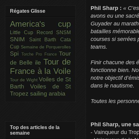
Phil Sharp :
« C’es
Régates Glisse
avons eu une sacrée
America's cup
Guyader au maratho
batailles mémorabl
Little Cup
Record SNSM
courses si serrées 
SNIM
Saint Barth Cata
teams.
Cup
Semaine de Porquerolles
Spi
Tour
Torche Pro France
Tour de
Finir chacune des 
de Belle ile
France à la Voile
fonctionne bien. No
notre objectif d’ém
Voiles de St
Tour de Wight
dans le nautisme.
Barth
Voiles de St
Tropez
sailing arabia
Toutes les personne
Phil Sharp, une sa
Top des articles de la
- Vainqueur du Tro
semaine