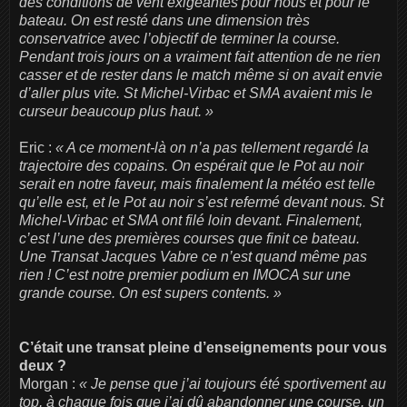
des conditions de vent exigeantes pour nous et pour le
bateau. On est resté dans une dimension très
conservatrice avec l’objectif de terminer la course.
Pendant trois jours on a vraiment fait attention de ne rien
casser et de rester dans le match même si on avait envie
d’aller plus vite. St Michel-Virbac et SMA avaient mis le
curseur beaucoup plus haut. »
Eric :
« A ce moment-là on n’a pas tellement regardé la
trajectoire des copains. On espérait que le Pot au noir
serait en notre faveur, mais finalement la météo est telle
qu’elle est, et le Pot au noir s’est refermé devant nous. St
Michel-Virbac et SMA ont filé loin devant. Finalement,
c’est l’une des premières courses que finit ce bateau.
Une Transat Jacques Vabre ce n’est quand même pas
rien ! C’est notre premier podium en IMOCA sur une
grande course. On est supers contents. »
C’était une transat pleine d’enseignements pour vous
deux ?
Morgan :
« Je pense que j’ai toujours été sportivement au
top, à chaque fois que j’ai dû abandonner une course, un