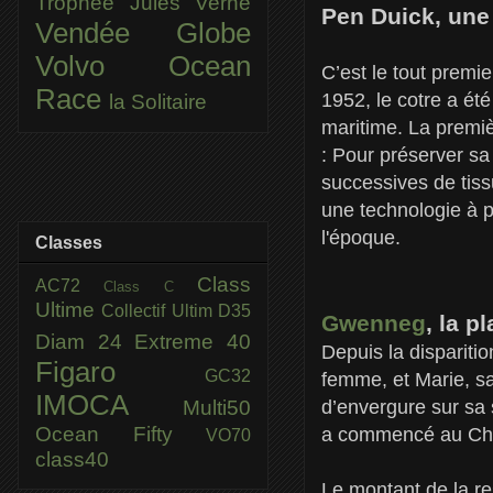
Trophée Jules Verne
Pen Duick, une 
Vendée Globe
Volvo Ocean
C’est le tout premie
Race
1952, le cotre a été
la Solitaire
maritime. La premiè
: Pour préserver s
successives de tiss
une technologie à p
l'époque.
Classes
Class
AC72
Class C
Ultime
Collectif Ultim
D35
Gwenneg
, la p
Diam 24
Extreme 40
Depuis la dispariti
Figaro
GC32
femme, et Marie, sa 
IMOCA
Multi50
d’envergure sur sa 
Ocean Fifty
a commencé au Cha
VO70
class40
Le montant de la r