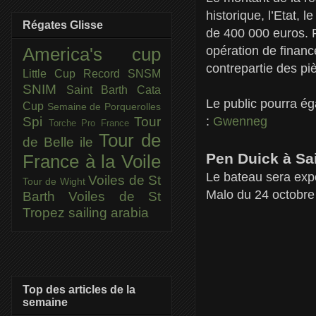
historique, l’Etat,
Régates Glisse
de 400 000 euros. P
opération de financ
America's cup
contrepartie des p
Little Cup
Record SNSM
SNIM
Saint Barth Cata
Le public pourra ég
Cup
Semaine de Porquerolles
:
Gwenneg
Spi
Tour
Torche Pro France
Tour de
de Belle ile
Pen Duick à Sa
France à la Voile
Le bateau sera expo
Voiles de St
Tour de Wight
Malo du 24 octobre
Barth
Voiles de St
Tropez
sailing arabia
Top des articles de la
semaine