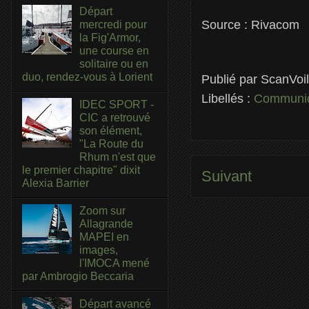
Départ
Source : Rivacom
mercredi pour
la Fig'Armor,
une course en
solitaire ou en
duo, rendez-vous à Lorient
Publié par
ScanVoi
Libellés :
Communiq
IDEC SPORT -
CIC a retrouvé
son élément,
"La Route du
Rhum n'est que
le premier chapitre" dixit
Suivant
Alexia Barrier
Zoom sur
Allagrande
MAPEI en
images,
l'IMOCA mené
par Ambrogio Beccaria
Départ avancé