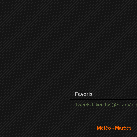
Favoris
Tweets Liked by @ScanVoil
Météo - Marées