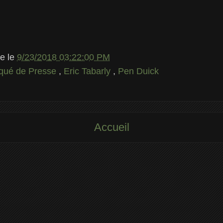
le
le
9/23/2018 03:22:00 PM
ué de Presse
,
Eric Tabarly
,
Pen Duick
Accueil