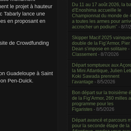
Du 11 au 17 août 2026, la b
ent le projet à hauteur
d'Enoshima accueille le
ic Tabarly lance une
Championnat du monde de 4
ises en proposant en
a toutes les armes pour arriv
accrocher un podium"
- 8/7/
Skipper Macif 2025 vainque
 site de Crowdfunding
double de la Fig’Armor, Pier
Dean s'impose en solitaire -
Classement
- 8/7/2026
Départ somptueux aux Açor
la Mini Atlantique, Julien Leti
tion Guadeloupe à Saint
Koki Sawada prennent
ion Pen-Duick.
l'avantage
- 8/5/2026
Bon départ sur la troisième é
de la Fig’Armor, 260 milles 
programme pour les
Figaristes
- 8/5/2026
Départ avancé et parcours m
pour la seconde étape de la