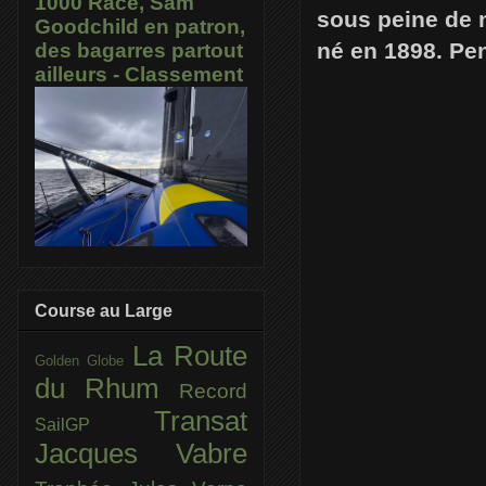
1000 Race, Sam
sous peine de 
Goodchild en patron,
né en 1898. Pe
des bagarres partout
ailleurs - Classement
Course au Large
La Route
Golden Globe
du Rhum
Record
Transat
SailGP
Jacques Vabre