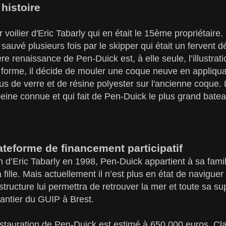
histoire
r voilier d'Eric Tabarly qui en était le 15ème propriétaire
 sauvé plusieurs fois par le skipper qui était un fervent 
re renaissance de Pen-Duick est, à elle seule, l’illustrat
a forme, il décide de mouler une coque neuve en appliqu
us de verre et de résine polyester sur l'ancienne coque. L
eine connue et qui fait de Pen-Duick le plus grand bate
lateforme de financement participatif
on d’Eric Tabarly en 1998, Pen-Duick appartient à sa fami
fille. Mais actuellement il n’est plus en état de naviguer 
structure lui permettra de retrouver la mer et toute sa su
ntier du GUIP à Brest.
estauration de Pen-Duick est estimé à 650 000 euros. 