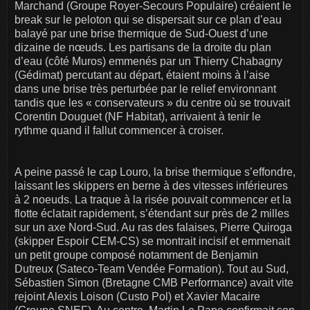
Marchand (Groupe Royer-Secours Populaire) créaient le
break sur le peloton qui se dispersait sur ce plan d’eau
balayé par une brise thermique de Sud-Ouest d’une
dizaine de nœuds. Les partisans de la droite du plan
d’eau (côté Muros) emmenés par un Thierry Chabagny
(Gédimat) percutant au départ, étaient moins à l’aise
dans une brise très perturbée par le relief environnant
tandis que les « conservateurs » du centre où se trouvait
Corentin Douguet (NF Habitat), arrivaient à tenir le
rythme quand il fallut commencer à croiser.
A peine passé le cap Louro, la brise thermique s’effondre,
laissant les skippers en berne à des vitesses inférieures
à 2 noeuds. La traque à la risée pouvait commencer et la
flotte éclatait rapidement, s’étendant sur près de 2 milles
sur un axe Nord-Sud. Au ras des falaises, Pierre Quiroga
(skipper Espoir CEM-CS) se montrait incisif et emmenait
un petit groupe composé notamment de Benjamin
Dutreux (Sateco-Team Vendée Formation). Tout au Sud,
Sébastien Simon (Bretagne CMB Performance) avait vite
rejoint Alexis Loison (Custo Pol) et Xavier Macaire