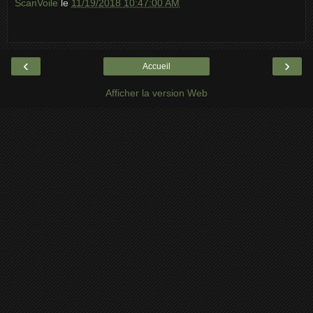
ScanVoile
le
11/19/2018 10:47:00 AM
‹
›
Accueil
Afficher la version Web