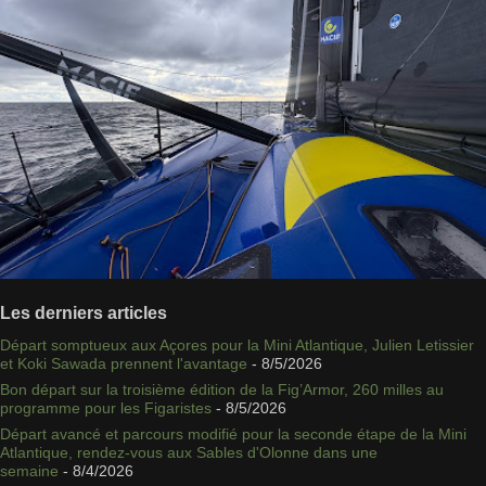
Les derniers articles
Départ somptueux aux Açores pour la Mini Atlantique, Julien Letissier
et Koki Sawada prennent l'avantage
- 8/5/2026
Bon départ sur la troisième édition de la Fig’Armor, 260 milles au
programme pour les Figaristes
- 8/5/2026
Départ avancé et parcours modifié pour la seconde étape de la Mini
Atlantique, rendez-vous aux Sables d'Olonne dans une
semaine
- 8/4/2026