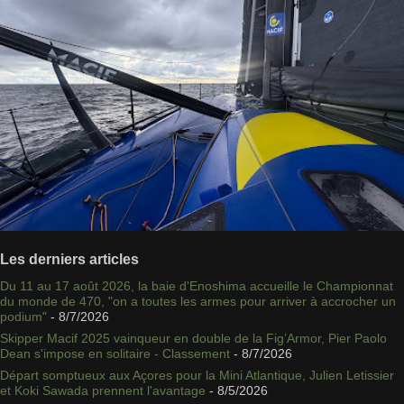
Les derniers articles
Du 11 au 17 août 2026, la baie d'Enoshima accueille le Championnat
du monde de 470, "on a toutes les armes pour arriver à accrocher un
podium"
- 8/7/2026
Skipper Macif 2025 vainqueur en double de la Fig’Armor, Pier Paolo
Dean s'impose en solitaire - Classement
- 8/7/2026
Départ somptueux aux Açores pour la Mini Atlantique, Julien Letissier
et Koki Sawada prennent l'avantage
- 8/5/2026