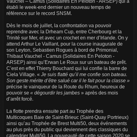
Vauchel – Camus (Solidaires En Peloton - ARSEP) qui a
établi le week-end dernier un nouveau temps de
référence sur le record SNSM.
Dès le mois de juillet, la confrontation va pouvoir
reprendre avec la Drheam Cup, entre Cherbourg et la
Trinité sur Mer, et avec un crochet en mer d’Irlande. On y
attend Arthur Le Vaillant, pour la course inaugurale de
son Leyton, Sebastien Rogues à bord de Primonial,
Thibaut Vauchel - Camus (Solidaires En Peloton -
ARSEP) ainsi qu’Erwan Le Roux sur un bateau de prêt.
C’est en effet Thierry Bouchard qui lui confie la barre de
Ciela Village. «
Je suis flatté qu’il me confie son bateau.
Son geste mérite d’être salué car il le fait pour la classe »
précise le vainqueur de la Route du Rhum, heureux de
pouvoir se
« dégourdir les jambes
» après des mois
d’arrêt forcé.
La flotte prendra ensuite part au Trophée des
Multicoques Baie de Saint-Brieuc (Saint-Quay Portrieux)
ainsi qu’au Trophée de Brest Multi50, deux événements
au plus près du public qui deviennent des classiques du
calendrier Multi50. La nouveauté de cette saison 2020 se