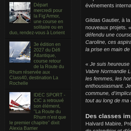
Départ
événements interna
mercredi pour
la Fig'Armor,
Gildas Gautier, à l
une course en
solitaire ou en
nouveaux projets. 
duo, rendez-vous à Lorient
défendu une course 
Caroline, ces aspir
3e édition en
la prise en main de
2027 du Défi
Atlantique,
course retour
«
Je suis heureuse 
de la Route du
Vabre Normandie Le 
Rhum réservée aux
Class40, destination La
les femmes, les hom
Rochelle
enthousiasmant. Je 
commune, d’implicat
IDEC SPORT -
tout au long de ma 
CIC a retrouvé
son élément,
"La Route du
Des classes im
Rhum n'est que
le premier chapitre" dixit
Halvard Mabire, Pré
Alexia Barrier
de calendrier et d'