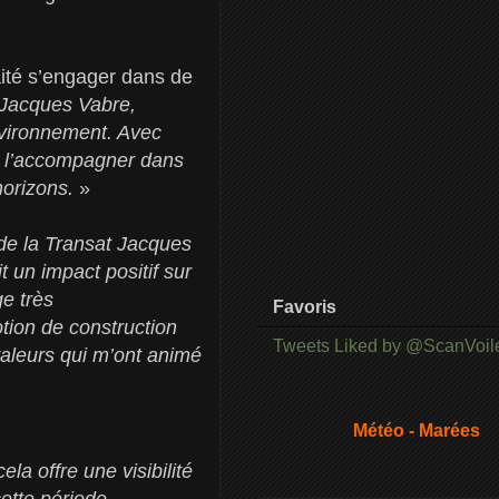
aité s’engager dans de
 Jacques Vabre,
nvironnement. Avec
de l’accompagner dans
horizons.
»
de la Transat Jacques
 un impact positif sur
e très
Favoris
otion de construction
Tweets Liked by @ScanVoil
valeurs qui m’ont animé
Météo - Marées
la offre une visibilité
cette période