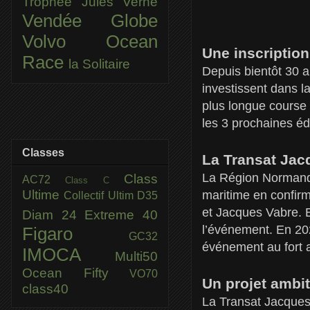
Trophée Jules Verne
Vendée Globe
Volvo Ocean
Une inscription
Race
la Solitaire
Depuis bientôt 30 a
investissent dans la
plus longue course 
les 3 prochaines éd
Classes
La Transat Jacq
La Région Normandie
Class
AC72
Class C
Ultime
maritime en confir
Collectif Ultim
D35
et Jacques Vabre. E
Diam 24
Extreme 40
l’événement. En 202
Figaro
GC32
événement au fort
IMOCA
Multi50
Ocean Fifty
VO70
Un projet ambit
class40
La Transat Jacques