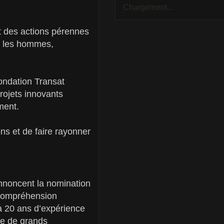
Chargement...
rt des actions pérennes
et les hommes,
Fondation Transat
projets innovants
ment.
ns et de faire rayonner
nnoncent la nomination
 compréhension
 à 20 ans d’expérience
ue de grands