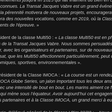
d'inconnues. La Transat Jacques Vabre est un grand évén
la pérennité motivera de nouveaux projets, encouragera
era des nouvelles vocations, comme en 2019, où la Class
ents de l'épreuve.
»
dent de la classe Multi50 : «
La classe Multi50 est en p
s de la Transat Jacques Vabre. Nous sommes persuadés q
ler, avec les organisateurs et partenaires, sur de nouve
sat, que les Multi50 affectionnent particulièrement, peut 
omiques, sportives, environnementale
s ».
ésident de la Classe IMOCA : «
La course est un rende
CA Globe Series, un jalon important tous les deux ans. 
c une intensité de bout en bout. Les marins aiment ce 
ui mène sous l’équateur. Avoir aujourd’hui cet engagem
s partenaires et à la Classe IMOCA, un grand merci à e