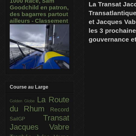
1000 Race, Sam
La Transat Jac
Goodchild en patron,
Transatlantique
des bagarres partout
ailleurs - Classement
et Jacques Vab
les 3 prochaine
gouvernance et
Course au Large
La Route
Golden Globe
du Rhum
Record
Transat
SailGP
Jacques Vabre