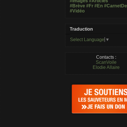
#Images
#Articles
#Brève
#Fr
#En
#CarnetD
#Vidéo
Traduction
Select Language
▼
Contacts :
ScanVoile
Elodie Allaire