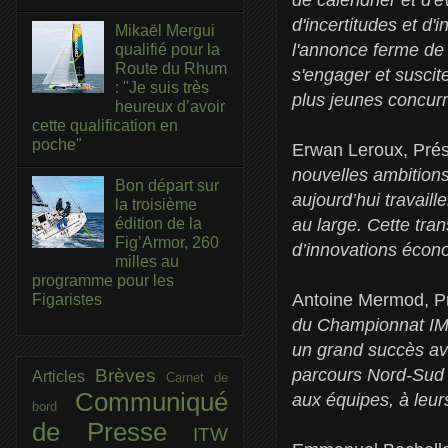
d'incertitudes et 
Mikaël Mergui
l'annonce ferme de 
qualifié pour la
Route du Rhum
s'engager et suscit
: "Je suis très
plus jeunes concurr
heureux d’avoir
cette qualification en
poche"
Erwan Leroux, Prési
nouvelles ambition
Bon départ sur
aujourd’hui travail
la troisième
édition de la
au large. Cette tran
Fig’Armor, 260
d’innovations écon
milles au
programme pour les
Antoine Mermod, Pr
Figaristes
du Championnat IMO
un grand succès ave
Brèves
parcours Nord-Sud q
Articles
Carnet de
Communiqué
aux équipes, à leur
bord
de Presse
ITW