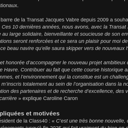
tionaux.
a barre de la Transat Jacques Vabre depuis 2009 a souh
«
Ces 10 dernières années, nous avons, avec la Transat
au large solidaire, bienveillante et soucieuse de son e
ations seront renforcées et ce sera un plaisir pour moi 
 ce beau navire qu’elle saura skipper vers de nouveaux 
et honorée d’accompagner le nouveau projet ambitieux 
Havre. Contribuer au fait que cette course historique ait
mes, et l’environnement qui la constitue est un challeng
m’inscris totalement au sein de l’organisation dans la n
ion des partenaires et de recherche d’excellence, des 
carrière
» explique Caroline Caron
pliquées et motivées
sident de la Class40 : «
C’est une très bonne nouvelle, ce
événements jusqu'à fin 2025 qui fait vraiment du bien en 