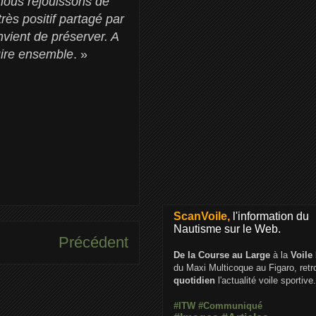
ous réjouissons de
très positif partagé par
nvient de préserver. A
uire ensemble
.
»
ScanVoile,
l'information du
Nautisme sur le Web.
Précédent
De la Course au Large
à la
Voile
du Maxi Multicoque au Figaro, ret
quotidien
l'actualité voile sportive.
#ITW
#Communiqué