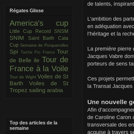
de talents, inspira
Régates Glisse
L’ambition des part
America's cup
en adéquation avec 
Little Cup
Record SNSM
l’héritage et la rec
SNIM
Saint Barth Cata
Cup
Semaine de Porquerolles
La première pierre d
Spi
Tour
Torche Pro France
Jacques Vabre dont 
Tour de
de Belle ile
porteurs de sens t
France à la Voile
Voiles de St
Tour de Wight
Ces projets permett
Barth
Voiles de St
la Transat Jacques
Tropez
sailing arabia
Une nouvelle 
Afin d’accompagner
de Caroline Caron 
Top des articles de la
transversale des en
semaine
acquise à travers s