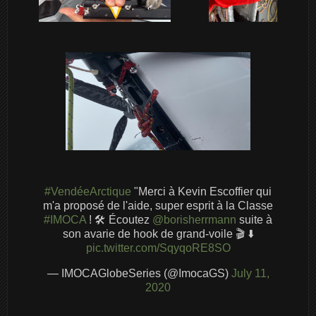
#VendéeArctique
"Merci à Kevin Escoffier qui
m'a proposé de l'aide, super esprit à la Classe
#IMOCA
! 🛠 Écoutez
@borisherrmann
suite à
son avarie de hook de grand-voile 🎬 ⬇️
pic.twitter.com/SqyqoRE8SO
— IMOCAGlobeSeries (@ImocaGS)
July 11,
2020