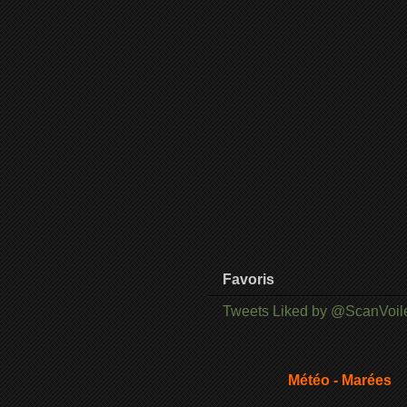
Favoris
Tweets Liked by @ScanVoil
Météo - Marées