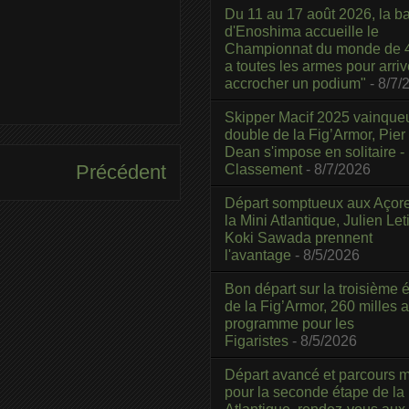
Du 11 au 17 août 2026, la b
d'Enoshima accueille le
Championnat du monde de 4
a toutes les armes pour arriv
accrocher un podium"
- 8/7/
Skipper Macif 2025 vainque
double de la Fig’Armor, Pier
Dean s'impose en solitaire -
Précédent
Classement
- 8/7/2026
Départ somptueux aux Açor
la Mini Atlantique, Julien Leti
Koki Sawada prennent
l'avantage
- 8/5/2026
Bon départ sur la troisième é
de la Fig’Armor, 260 milles 
programme pour les
Figaristes
- 8/5/2026
Départ avancé et parcours m
pour la seconde étape de la