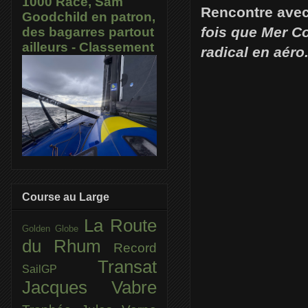
1000 Race, Sam
Rencontre avec
Goodchild en patron,
fois que Mer Co
des bagarres partout
ailleurs - Classement
radical en aéro
Course au Large
La Route
Golden Globe
du Rhum
Record
Transat
SailGP
Jacques Vabre