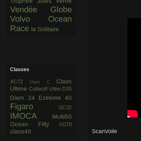
Trophée Jules Verne
Vendée Globe
Volvo Ocean
Race
la Solitaire
Classes
Class
AC72
Class C
Ultime
Collectif Ultim
D35
Diam 24
Extreme 40
Figaro
GC32
IMOCA
Multi50
Ocean Fifty
VO70
class40
ScanVoile