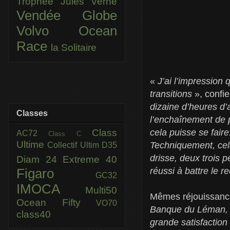
Trophée Jules Verne
Vendée Globe
Volvo Ocean
Race
la Solitaire
«
J’ai l’impressio
transitions
», confi
dizaine d’heures d
Classes
l’enchaînement de p
Class
cela puisse se fair
AC72
Class C
Ultime
Techniquement, cel
Collectif Ultim
D35
drisse, deux trois 
Diam 24
Extreme 40
réussi à battre le r
Figaro
GC32
IMOCA
Multi50
Mêmes réjouissance
Ocean Fifty
VO70
Banque du Léman, le 
class40
grande satisfaction 