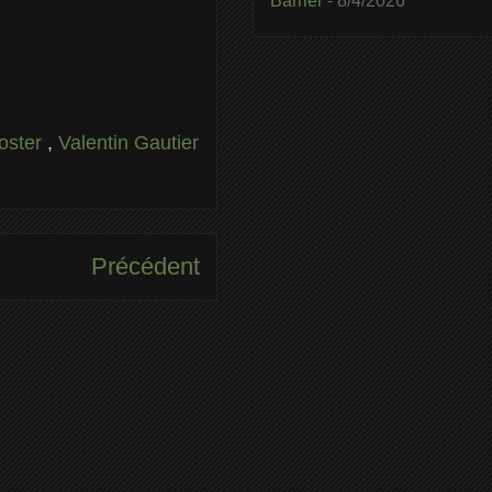
Barrier
- 8/4/2026
oster
,
Valentin Gautier
Précédent