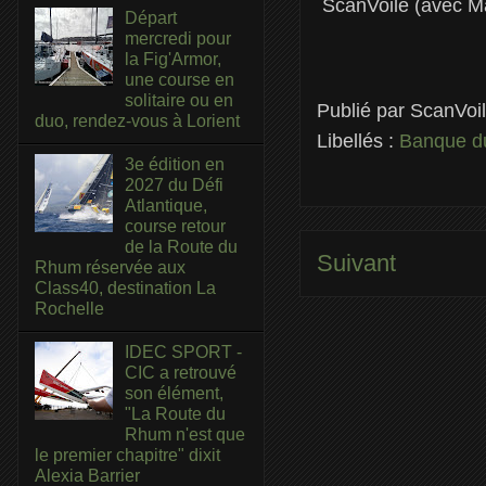
ScanVoile (avec 
Départ
mercredi pour
la Fig'Armor,
une course en
solitaire ou en
Publié par
ScanVoi
duo, rendez-vous à Lorient
Libellés :
Banque 
3e édition en
2027 du Défi
Atlantique,
course retour
de la Route du
Suivant
Rhum réservée aux
Class40, destination La
Rochelle
IDEC SPORT -
CIC a retrouvé
son élément,
"La Route du
Rhum n'est que
le premier chapitre" dixit
Alexia Barrier