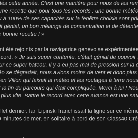
ôtés cette année. C’est une manière pour nous de les remer
ême recette que pour tous les records : une bonne météo 
au à 100% de ses capacités sur la fenêtre choisie sont pr
 génial, un bon mélange de concentration et de détente 
e bonne recette !
»
nt été rejoints par la navigatrice genevoise expérimenté
ecord. «
Je suis super contente, c’était génial de pouvoir
ur ce super bateau. Il y a eu pas mal de pression sur la
téo se dégradait, nous avions moins de vent et donc plus
ien Villon qui faisait la météo et les routages à terre no
r la fin du parcours qui était compliquée. Merci à lui !
 plus vite. Battre le record avec cette avance est une sat
let dernier, Ian Lipinski franchissait la ligne sur ce mê
0 minutes de mer, en solitaire à bord de son Class40 Cré