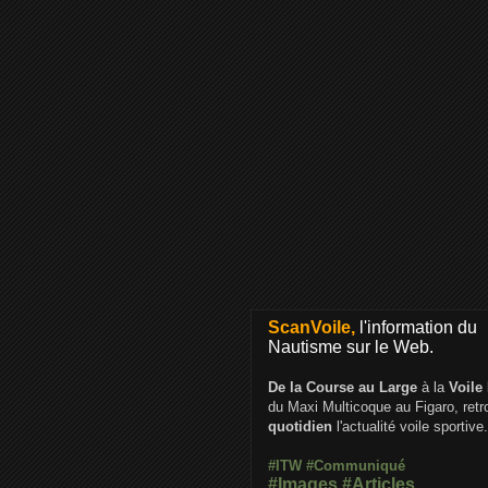
ScanVoile,
l'information du
Nautisme sur le Web.
De la Course au Large
à la
Voile
du Maxi Multicoque au Figaro, ret
quotidien
l'actualité voile sportive.
#ITW
#Communiqué
#Images
#Articles