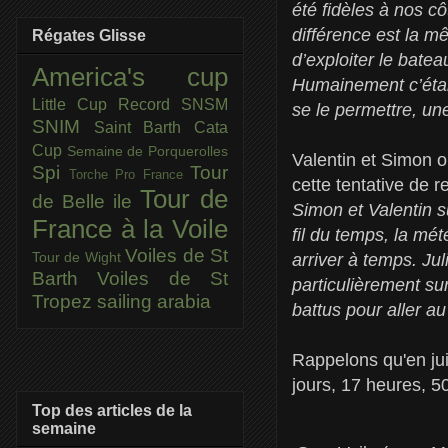
été fidèles à nos c
différence est la m
Régates Glisse
d’exploiter le bate
America's cup
Humainement c’était
Little Cup
Record SNSM
se le permettre, un
SNIM
Saint Barth Cata
Cup
Semaine de Porquerolles
Valentin et Simon o
Spi
Tour
Torche Pro France
cette tentative de r
Tour de
de Belle ile
Simon et Valentin s
France à la Voile
fil du temps, la mé
Voiles de St
Tour de Wight
arriver à temps. Jul
Barth
Voiles de St
particulièrement su
Tropez
sailing arabia
battus pour aller au
Rappelons qu'en juil
jours, 17 heures, 5
Top des articles de la
semaine