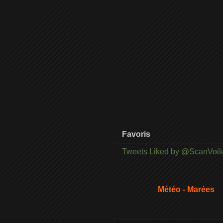
Favoris
Tweets Liked by @ScanVoil
Météo - Marées