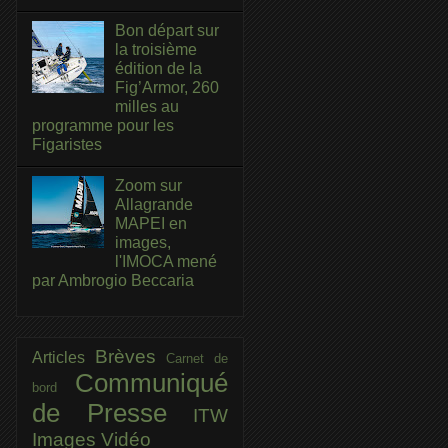
Bon départ sur
la troisième
édition de la
Fig’Armor, 260
milles au
programme pour les
Figaristes
Zoom sur
Allagrande
MAPEI en
images,
l'IMOCA mené
par Ambrogio Beccaria
Brèves
Articles
Carnet de
Communiqué
bord
de Presse
ITW
Images
Vidéo