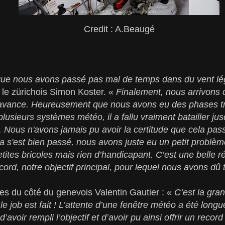
Credit : A.Beaugé
n que nous avons passé pas mal de temps dans du vent l
e le zürichois Simon Koster. «
Finalement, nous arrivon
’avance. Heureusement que nous avons eu des phases tr
lusieurs systèmes météo, il a fallu vraiment batailler ju
e. Nous n'avons jamais pu avoir la certitude que cela pas
a s'est bien passé, nous avons juste eu un petit problè
petites bricoles mais rien d’handicapant. C’est une belle
ecord, notre objectif principal, pour lequel nous avons dû t
s du côté du genevois Valentin Gautier : «
C’est la gra
job est fait ! L’attente d’une fenêtre météo a été longue 
d’avoir rempli l’objectif et d’avoir pu ainsi offrir un reco