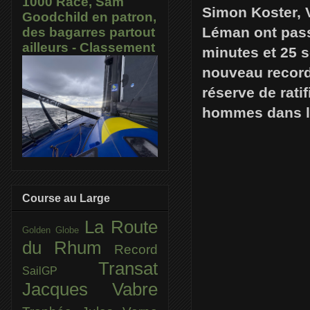
1000 Race, Sam
Simon Koster, V
Goodchild en patron,
Léman ont passé
des bagarres partout
ailleurs - Classement
minutes et 25 
nouveau record
réserve de rati
hommes dans le
Course au Large
La Route
Golden Globe
du Rhum
Record
Transat
SailGP
Jacques Vabre