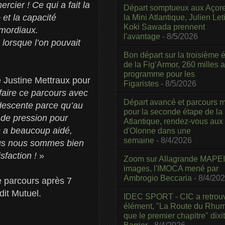
cier ! Ce qui a fait la
Départ somptueux aux Açor
et la capacité
la Mini Atlantique, Julien Leti
Koki Sawada prennent
imordiaux.
l'avantage
- 8/5/2026
lorsque l’on pouvait
Bon départ sur la troisième é
de la Fig’Armor, 260 milles 
programme pour les
e Justine Mettraux pour
Figaristes
- 8/5/2026
 faire ce parcours avec
Départ avancé et parcours m
 descente parce qu’au
pour la seconde étape de la
 de pression pour
Atlantique, rendez-vous aux
us a beaucoup aidé,
d'Olonne dans une
semaine
- 8/4/2026
 Nous nous sommes bien
isfaction !
»
Zoom sur Allagrande MAPEI
images, l'IMOCA mené par
Ambrogio Beccaria
- 8/4/20
me parcours après 7
dit Mutuel.
IDEC SPORT - CIC a retrou
élément, "La Route du Rhum
que le premier chapitre" dixi