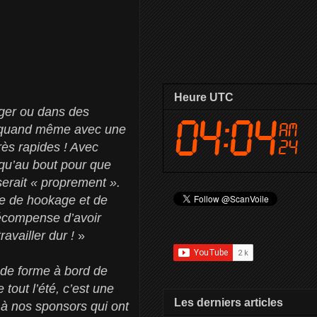
Heure UTC
éger ou dans des
s quand même avec une
ès rapides ! Avec
squ’au bout pour que
serait « proprement ».
me de hookage et de
 récompense d’avoir
ravailler dur !
»
nde forme à bord de
tout l’été, c’est une
Les derniers articles
rd à nos sponsors qui ont