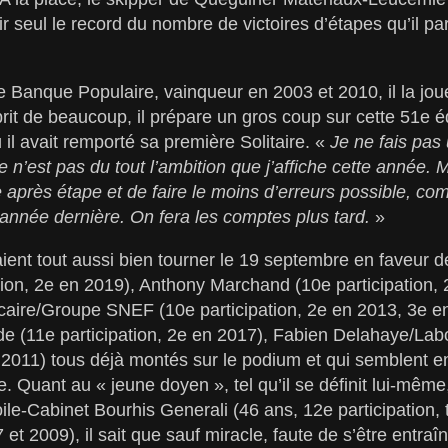
r seul le record du nombre de victoires d’étapes qu’il pa
 Banque Populaire, vainqueur en 2003 et 2010, il la jou
rit de beaucoup, il prépare un gros coup sur cette 51e éd
 il avait remporté sa première Solitaire. «
Je ne fais pas 
ce n’est pas du tout l’ambition que j’affiche cette année. M
 après étape et de faire le moins d’erreurs possible, c
nnée dernière. On fera les comptes plus tard.
»
ient tout aussi bien tourner le 19 septembre en faveur 
tion, 2e en 2019), Anthony Marchand (10e participation, 
caire/Groupe SNEF (10e participation, 2e en 2013, 3e e
e (11e participation, 2e en 2017), Fabien Delahaye/Labo
n 2011) tous déjà montés sur le podium et qui semblent 
re. Quant au « jeune doyen », tel qu’il se définit lui-même
ile-Cabinet Bourhis Generali (46 ans, 12e participation,
et 2009), il sait que sauf miracle, faute de s’être entraîn