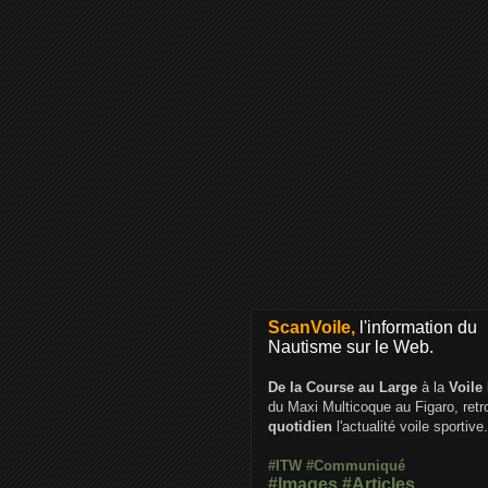
ScanVoile,
l'information du
Nautisme sur le Web.
De la Course au Large
à la
Voile
du Maxi Multicoque au Figaro, ret
quotidien
l'actualité voile sportive.
#ITW
#Communiqué
#Images
#Articles