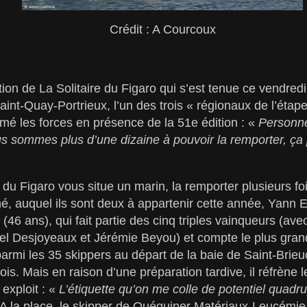
Crédit : A Courcoux
tion de La Solitaire du Figaro qui s’est tenue ce vendredi
Saint-Quay-Portrieux, l’un des trois « régionaux de l’éta
mé les forces en présence de la 51e édition : «
Personne
us sommes plus d’une dizaine à pouvoir la remporter, ça
du Figaro vous situe un marin, la remporter plusieurs foi
é, auquel ils sont deux à appartenir cette année, Yann El
(46 ans), qui fait partie des cinq triples vainqueurs (av
l Desjoyeaux et Jérémie Beyou) et compte le plus gra
parmi les 35 skippers au départ de la baie de Saint-Brieu
ois. Mais en raison d’une préparation tardive, il réfrène 
 exploit : «
L’étiquette qu’on me colle de potentiel quadru
 A la place, le skipper de Quéguiner Matériaux-Leucémie 