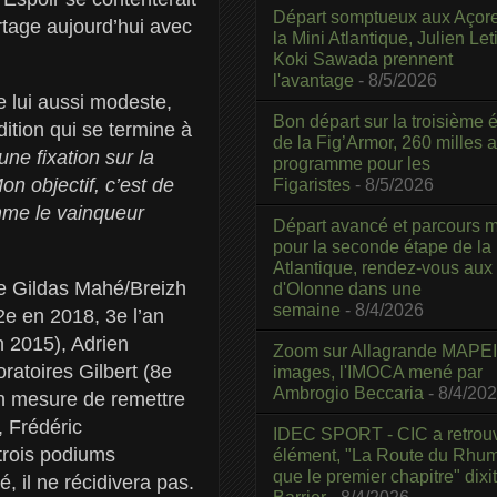
Départ somptueux aux Açor
rtage aujourd’hui avec
la Mini Atlantique, Julien Leti
Koki Sawada prennent
l'avantage
- 8/5/2026
e lui aussi modeste,
Bon départ sur la troisième é
ition qui se termine à
de la Fig’Armor, 260 milles 
une fixation sur la
programme pour les
on objectif, c’est de
Figaristes
- 8/5/2026
omme le vainqueur
Départ avancé et parcours m
pour la seconde étape de la
Atlantique, rendez-vous aux
de Gildas Mahé/Breizh
d'Olonne dans une
semaine
- 8/4/2026
2e en 2018, 3e l’an
n 2015), Adrien
Zoom sur Allagrande MAPEI
ratoires Gilbert (8e
images, l'IMOCA mené par
Ambrogio Beccaria
- 8/4/20
en mesure de remettre
, Frédéric
IDEC SPORT - CIC a retrou
 trois podiums
élément, "La Route du Rhum
que le premier chapitre" dixi
é, il ne récidivera pas.