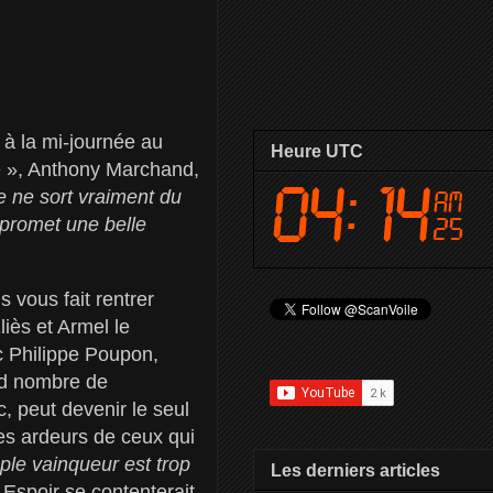
 à la mi-journée au
Heure UTC
pe », Anthony Marchand,
 ne sort vraiment du
 promet une belle
s vous fait rentrer
iès et Armel le
ec Philippe Poupon,
nd nombre de
c, peut devenir le seul
les ardeurs de ceux qui
ple vainqueur est trop
Les derniers articles
Espoir se contenterait