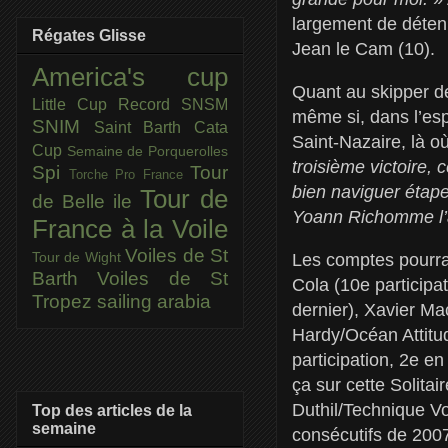
largement de déteni
Régates Glisse
Jean le Cam (10).
America's cup
Quant au skipper de
Little Cup
Record SNSM
même si, dans l’esp
SNIM
Saint Barth Cata
Saint-Nazaire, là où
Cup
Semaine de Porquerolles
troisième victoire, 
Spi
Tour
Torche Pro France
bien naviguer étape
Tour de
de Belle ile
Yoann Richomme l’a
France à la Voile
Voiles de St
Tour de Wight
Les comptes pourra
Barth
Voiles de St
Cola (10e participa
Tropez
sailing arabia
dernier), Xavier Ma
Hardy/Océan Attitud
participation, 2e e
ça sur cette Solitai
Duthil/Technique Vo
Top des articles de la
semaine
consécutifs de 2007 