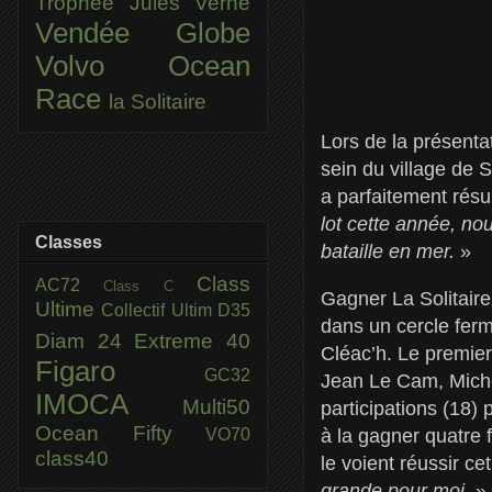
Trophée Jules Verne
Vendée Globe
Volvo Ocean
Race
la Solitaire
Lors de la présenta
sein du village de 
a parfaitement résu
lot cette année, no
Classes
bataille en mer.
»
Class
AC72
Class C
Gagner La Solitaire 
Ultime
Collectif Ultim
D35
dans un cercle ferm
Diam 24
Extreme 40
Cléac’h. Le premier 
Figaro
GC32
Jean Le Cam, Miche
IMOCA
Multi50
participations (18) 
Ocean Fifty
VO70
à la gagner quatre f
class40
le voient réussir cet
grande pour moi.
»