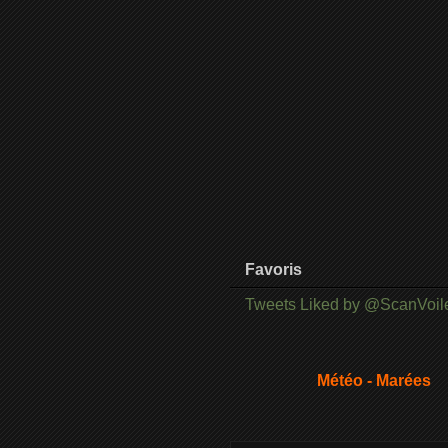
Favoris
Tweets Liked by @ScanVoil
Météo - Marées