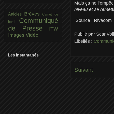
Mais ça ne l’empêch
niveau et se remet
Brèves
Articles
Carnet de
Communiqué
Source : Rivacom
bord
de Presse
ITW
Publié par
ScanVoi
Images
Vidéo
Libellés :
Communiq
Les Instantanés
Suivant