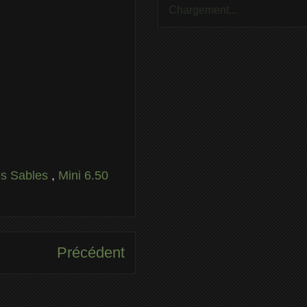
Chargement...
Les Sables
,
Mini 6.50
Précédent