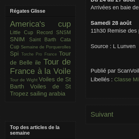
Arrivées en baie d
Régates Glisse
America's cup
Samedi 28 août
11h30 Remise des p
Little Cup
Record SNSM
SNIM
Saint Barth Cata
Source : L Lunven
Cup
Semaine de Porquerolles
Spi
Tour
Torche Pro France
Tour de
de Belle ile
France à la Voile
Publié par
ScanVoi
Voiles de St
Libellés :
Classe M
Tour de Wight
Barth
Voiles de St
Tropez
sailing arabia
Suivant
Top des articles de la
semaine