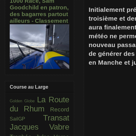
1000 Race, Sam
Goodchild en patron,
Initialement pr
des bagarres partout
troisième et de
ailleurs - Classement
aura finalement
météo ne permet
nouveau passage
de générer des
en Manche et ju
Course au Large
La Route
Golden Globe
du Rhum
Record
Transat
SailGP
Jacques Vabre