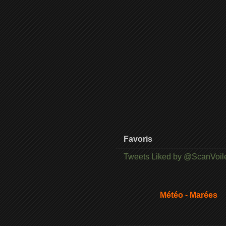
Favoris
Tweets Liked by @ScanVoil
Météo - Marées