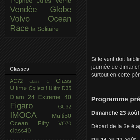
Trophée Jules Verne
Vendée Globe
Volvo Ocean
Race
la Solitaire
Si le vent doit faib
journée de dimanch
Classes
surtout en cette pé
Class
AC72
Class C
Ultime
Collectif Ultim
D35
Diam 24
Extreme 40
Programme pré
Figaro
GC32
Dimanche 23 aoû
IMOCA
Multi50
Ocean Fifty
VO70
Départ de la 3e ét
class40
Du 24 au 27 août