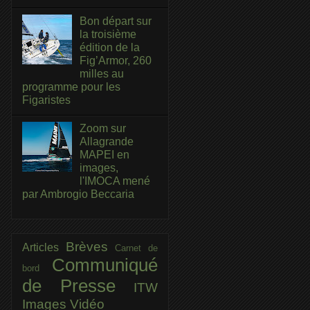
Bon départ sur
la troisième
édition de la
Fig’Armor, 260
milles au
programme pour les
Figaristes
Zoom sur
Allagrande
MAPEI en
images,
l'IMOCA mené
par Ambrogio Beccaria
Brèves
Articles
Carnet de
Communiqué
bord
de Presse
ITW
Images
Vidéo