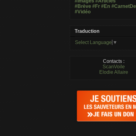
#Images
#Articles
#Brève
#Fr
#En
#CarnetD
#Vidéo
Traduction
Select Language
▼
Contacts :
ScanVoile
Elodie Allaire