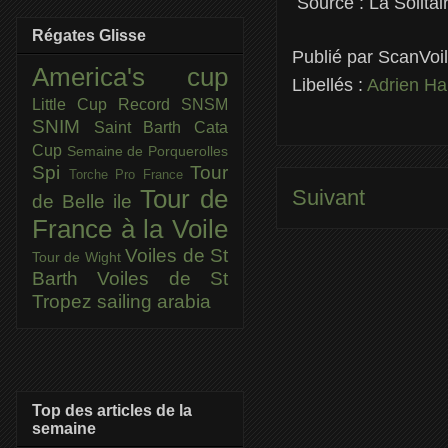
Source : La Solitai
Régates Glisse
Publié par
ScanVoi
America's cup
Libellés :
Adrien H
Little Cup
Record SNSM
SNIM
Saint Barth Cata
Cup
Semaine de Porquerolles
Spi
Tour
Torche Pro France
Tour de
Suivant
de Belle ile
France à la Voile
Voiles de St
Tour de Wight
Barth
Voiles de St
Tropez
sailing arabia
Top des articles de la
semaine