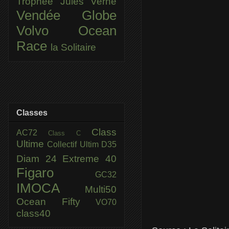
Trophée Jules Verne
Vendée Globe
Volvo Ocean
Race
la Solitaire
Classes
Class
AC72
Class C
Ultime
Collectif Ultim
D35
Diam 24
Extreme 40
Figaro
GC32
IMOCA
Multi50
Ocean Fifty
VO70
class40