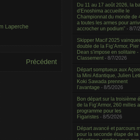
Du 11 au 17 août 2026, la b
d'Enoshima accueille le
Championnat du monde de 4
a toutes les armes pour arriv
m Laperche
accrocher un podium"
- 8/7/
Skipper Macif 2025 vainque
double de la Fig’Armor, Pier
Dean s'impose en solitaire -
Classement
- 8/7/2026
Précédent
Départ somptueux aux Açor
la Mini Atlantique, Julien Leti
Koki Sawada prennent
l'avantage
- 8/5/2026
Bon départ sur la troisième é
de la Fig’Armor, 260 milles 
programme pour les
Figaristes
- 8/5/2026
Départ avancé et parcours m
pour la seconde étape de la