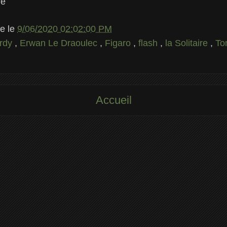
re
le
le
9/06/2020 02:02:00 PM
ardy
,
Erwan Le Draoulec
,
Figaro
,
flash
,
la Solitaire
,
To
Accueil