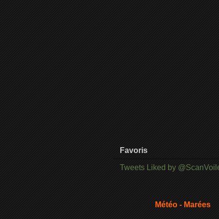
Favoris
Tweets Liked by @ScanVoil
Météo - Marées