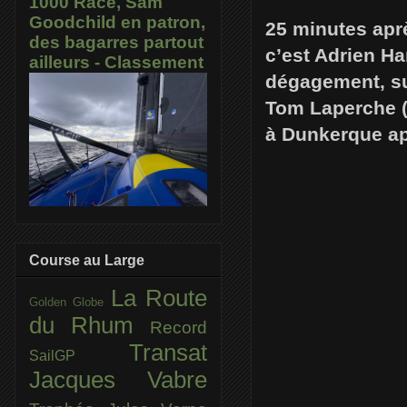
1000 Race, Sam
Goodchild en patron,
25 minutes apr
des bagarres partout
c’est Adrien Ha
ailleurs - Classement
dégagement, sui
Tom Laperche (
à Dunkerque ap
Course au Large
La Route
Golden Globe
du Rhum
Record
Transat
SailGP
Jacques Vabre