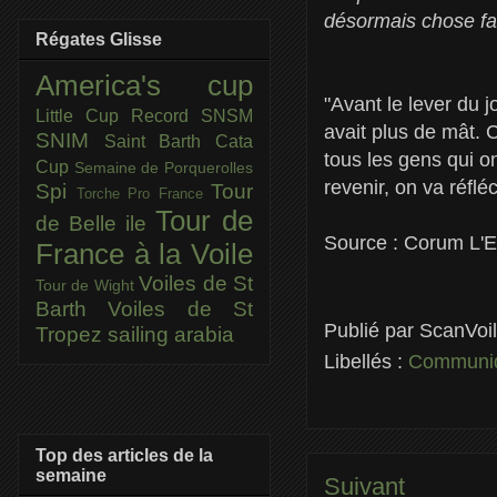
désormais chose fai
Régates Glisse
America's cup
"Avant le lever du jo
Little Cup
Record SNSM
avait plus de mât. 
SNIM
Saint Barth Cata
tous les gens qui o
Cup
Semaine de Porquerolles
revenir, on va réfl
Spi
Tour
Torche Pro France
Tour de
de Belle ile
Source : Corum L'
France à la Voile
Voiles de St
Tour de Wight
Barth
Voiles de St
Publié par
ScanVoi
Tropez
sailing arabia
Libellés :
Communiq
Top des articles de la
semaine
Suivant