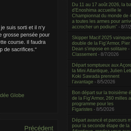
Du 11 au 17 août 2026, la b
d'Enoshima accueille le
Championnat du monde de 4
a toutes les armes pour arriv
accrocher un podium"
- 8/7/
 suis sorti et il n’y
une grosse pensée pour
Skipper Macif 2025 vainque
te course. Il faudra
double de la Fig’Armor, Pier
Dean s'impose en solitaire -
 de sacrifices."
Classement
- 8/7/2026
Départ somptueux aux Açor
la Mini Atlantique, Julien Leti
Koki Sawada prennent
l'avantage
- 8/5/2026
Bon départ sur la troisième é
dée Globe
de la Fig’Armor, 260 milles 
programme pour les
Figaristes
- 8/5/2026
Départ avancé et parcours m
pour la seconde étape de la
Précédent