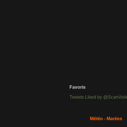
Favoris
Tweets Liked by @ScanVoil
Météo - Marées