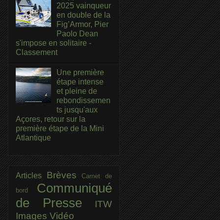
2025 vainqueur
en double de la
Fig’Armor, Pier
Paolo Dean
s'impose en solitaire -
Classement
Une première
étape intense
et pleine de
rebondissemen
ts jusqu'aux
Açores, retour sur la
première étape de la Mini
Atlantique
Brèves
Articles
Carnet de
Communiqué
bord
de Presse
ITW
Images
Vidéo