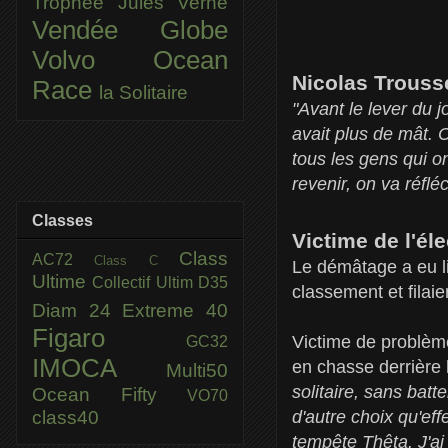
Trophée Jules Verne
Vendée Globe
Volvo Ocean
Nicolas Troussel
Race
la Solitaire
"Avant le lever du jo
avait plus de mât. 
tous les gens qui o
revenir, on va réfl
Classes
Victime de l'él
Class
AC72
Class C
Le démâtage a eu l
Ultime
Collectif Ultim
D35
classement et filaie
Diam 24
Extreme 40
Figaro
Victime de problème 
GC32
IMOCA
en chasse derrière l
Multi50
solitaire, sans batt
Ocean Fifty
VO70
class40
d'autre choix qu'eff
tempête Thêta. J'ai