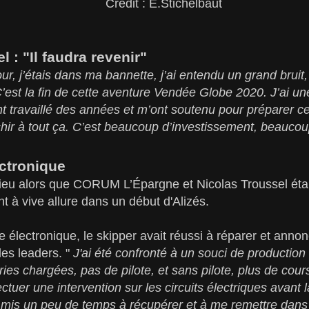
Crédit : E.Stichelbaut
 : "Il faudra revenir"
ur, j’étais dans ma bannette, j’ai entendu un grand bruit, je
C’est la fin de cette aventure Vendée Globe 2020. J’ai 
nt travaillé des années et m’ont soutenu pour préparer cet
échir à tout ça. C’est beaucoup d’investissement, beaucou
ectronique
ieu alors que CORUM L’Épargne et Nicolas Troussel ét
nt à vive allure dans un début d'Alizés.
électronique, le skipper avait réussi à réparer et annonça
es leaders. "
J'ai été confronté à un souci de production
eries chargées, pas de pilote, et sans pilote, plus de cour
ectuer une intervention sur les circuits électriques avant 
 mis un peu de temps à récupérer et à me remettre dans 