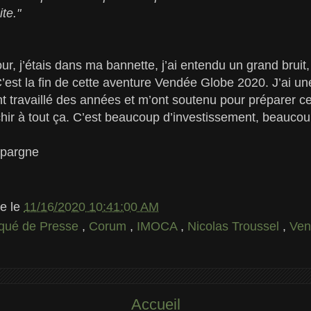
te."
ur, j’étais dans ma bannette, j’ai entendu un grand bruit, je
C’est la fin de cette aventure Vendée Globe 2020. J’ai 
nt travaillé des années et m’ont soutenu pour préparer cet
échir à tout ça. C’est beaucoup d’investissement, beaucoup
Epargne
le
le
11/16/2020 10:41:00 AM
ué de Presse
,
Corum
,
IMOCA
,
Nicolas Troussel
,
Ven
Accueil