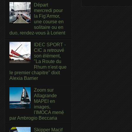
Départ
mercredi pour
la Fig'Armor,
une course en
solitaire ou en
duo, rendez-vous à Lorient
IDEC SPORT -
CIC a retrouvé
son élément,
"La Route du
Rhum n'est que
le premier chapitre" dixit
Alexia Barrier
Zoom sur
Allagrande
MAPEI en
images,
l'IMOCA mené
par Ambrogio Beccaria
Skipper Macif