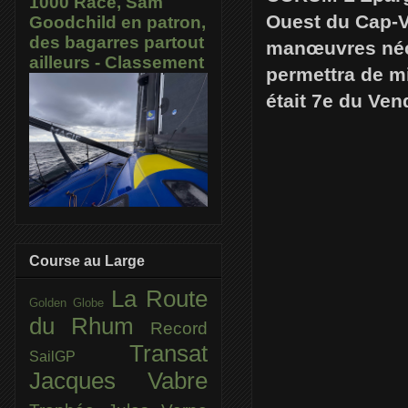
1000 Race, Sam
Ouest du Cap-Ver
Goodchild en patron,
des bagarres partout
manœuvres néces
ailleurs - Classement
permettra de mi
était 7e du Ven
Course au Large
La Route
Golden Globe
du Rhum
Record
Transat
SailGP
Jacques Vabre