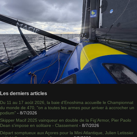
Les derniers articles
Du 11 au 17 août 2026, la baie d'Enoshima accueille le Championnat
du monde de 470, "on a toutes les armes pour arriver à accrocher un
podium"
- 8/7/2026
Skipper Macif 2025 vainqueur en double de la Fig’Armor, Pier Paolo
Dean s'impose en solitaire - Classement
- 8/7/2026
Départ somptueux aux Açores pour la Mini Atlantique, Julien Letissier