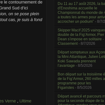
tre le contournement de
Du 11 au 17 août 2026, la b
 Grand Sud d’ici
d'Enoshima accueille le
Championnat du monde de 4
sion, on se pose plein
a toutes les armes pour arriv
tout cas, je suis à fond
accrocher un podium"
- 8/7/
Skipper Macif 2025 vainque
double de la Fig’Armor, Pier
Dean s'impose en solitaire -
Classement
- 8/7/2026
Départ somptueux aux Açor
la Mini Atlantique, Julien Leti
Koki Sawada prennent
l'avantage
- 8/5/2026
Bon départ sur la troisième é
de la Fig’Armor, 260 milles 
programme pour les
Figaristes
- 8/5/2026
Départ avancé et parcours m
pour la seconde étape de la
les Verne
,
Ultime