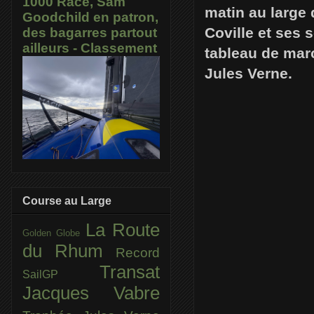
1000 Race, Sam
matin au large 
Goodchild en patron,
Coville et ses 
des bagarres partout
ailleurs - Classement
tableau de marc
Jules Verne.
Course au Large
La Route
Golden Globe
du Rhum
Record
Transat
SailGP
Jacques Vabre