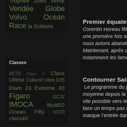
Trophée Jules Verne
Vendée Globe
Volvo Ocean
Premier équate
Race
la Solitaire
Corentin Horeau fêt
une première fois 
nous avions abandon
Maintenant, après c
notamment les fam
Classes
Class
AC72
Class C
Contourner Sai
Ultime
Collectif Ultim
D35
Le programme du jo
Diam 24
Extreme 40
moyenne depuis la 
Figaro
GC32
vite possible vers l
IMOCA
Multi50
faire un temps pas 
Ocean Fifty
VO70
marque l’entrée dan
class40