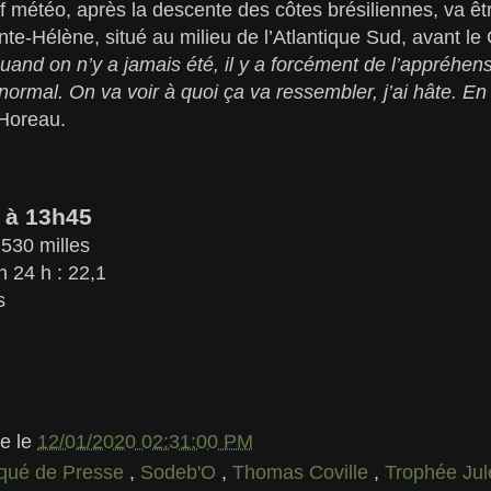
f météo, après la descente des côtes brésiliennes, va ê
nte-Hélène, situé au milieu de l’Atlantique Sud, avant le
uand on n’y a jamais été, il y a forcément de l’appréhen
normal. On va voir à quoi ça va ressembler, j’ai hâte. En 
 Horeau.
 à 13h45
530 milles
 24 h : 22,1
s
le
le
12/01/2020 02:31:00 PM
ué de Presse
,
Sodeb'O
,
Thomas Coville
,
Trophée Ju