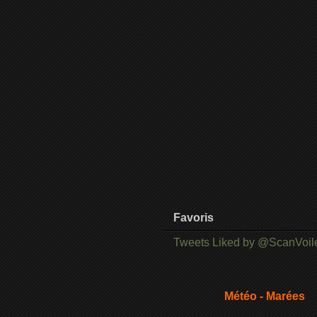
Favoris
Tweets Liked by @ScanVoil
Météo - Marées