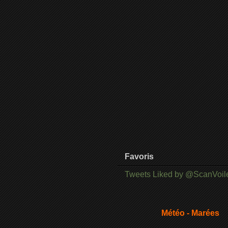
Favoris
Tweets Liked by @ScanVoil
Météo - Marées