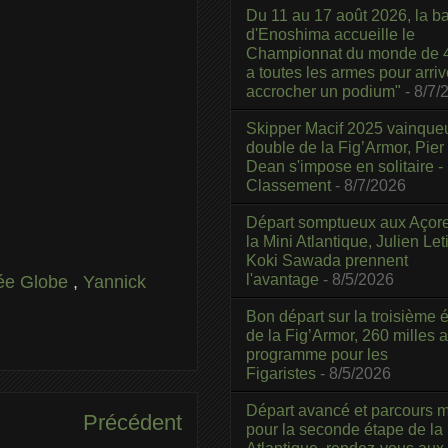
Du 11 au 17 août 2026, la b
d'Enoshima accueille le
Championnat du monde de 4
a toutes les armes pour arriv
accrocher un podium"
- 8/7/
Skipper Macif 2025 vainque
double de la Fig’Armor, Pier
Dean s'impose en solitaire -
Classement
- 8/7/2026
Départ somptueux aux Açor
la Mini Atlantique, Julien Leti
Koki Sawada prennent
l'avantage
- 8/5/2026
ée Globe
,
Yannick
Bon départ sur la troisième é
de la Fig’Armor, 260 milles 
programme pour les
Figaristes
- 8/5/2026
Départ avancé et parcours m
Précédent
pour la seconde étape de la