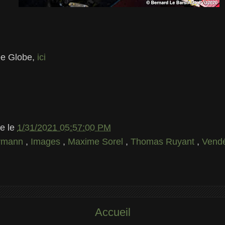
ée Globe,
ici
le
le
1/31/2021 05:57:00 PM
rrmann
,
Images
,
Maxime Sorel
,
Thomas Ruyant
,
Vend
Accueil