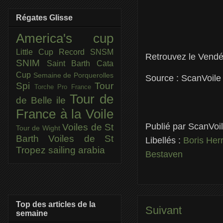
Régates Glisse
America's cup
Little Cup
Record SNSM
Retrouvez le Vend
SNIM
Saint Barth Cata
Cup
Semaine de Porquerolles
Source : ScanVoile
Spi
Tour
Torche Pro France
Tour de
de Belle ile
France à la Voile
Publié par
ScanVoi
Voiles de St
Tour de Wight
Barth
Voiles de St
Libellés :
Boris He
Tropez
sailing arabia
Bestaven
Top des articles de la
Suivant
semaine