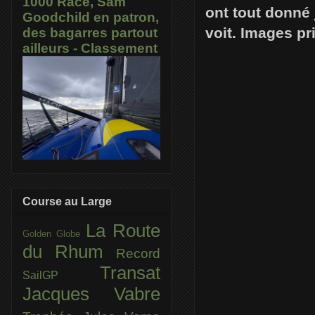
1000 Race, Sam
ont tout donné 
Goodchild en patron,
voit. Images p
des bagarres partout
ailleurs - Classement
Course au Large
La Route
Golden Globe
du Rhum
Record
Transat
SailGP
Jacques Vabre