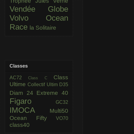
Trophée Jules Verne
Vendée Globe
Volvo Ocean
Race
la Solitaire
Classes
Class
AC72
Class C
Ultime
Collectif Ultim
D35
Diam 24
Extreme 40
Figaro
GC32
IMOCA
Multi50
Ocean Fifty
VO70
class40