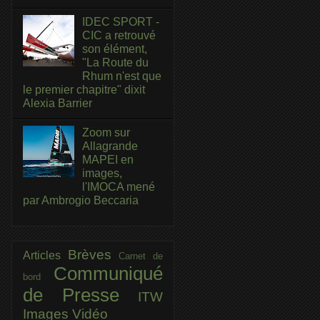
IDEC SPORT -
CIC a retrouvé
son élément,
"La Route du
Rhum n'est que
le premier chapitre" dixit
Alexia Barrier
Zoom sur
Allagrande
MAPEI en
images,
l'IMOCA mené
par Ambrogio Beccaria
Brèves
Articles
Carnet de
Communiqué
bord
de Presse
ITW
Images
Vidéo