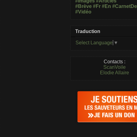
#Images
#Articles
#Brève
#Fr
#En
#CarnetD
#Vidéo
Traduction
Select Language
▼
Contacts :
ScanVoile
Elodie Allaire