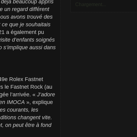
s déjà beaucoup appris
Chargement...
 un regard différent
 nous avons trouvé des
 ce que je souhaitais
021 a également pu
isite d’enfants soignés
o s’implique aussi dans
 49e Rolex Fastnet
rs le Fastnet Rock (au
gée l’arrivée. «
J’adore
s en IMOCA
», explique
es courants, les
nditions changent vite.
, on peut être à fond