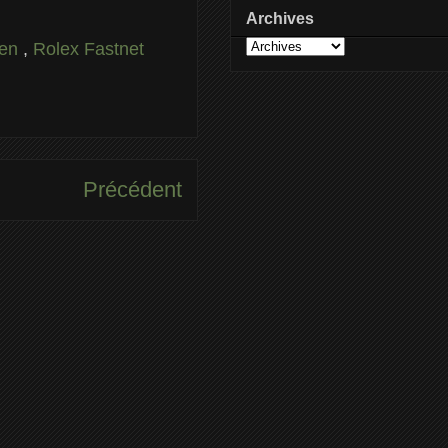
Archives
ven
,
Rolex Fastnet
Précédent