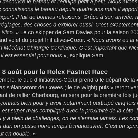
 découvre le bateau et l’équipe petit à petit. Nous avon
 connaissons le bateau depuis quatre ans mais il apporte
xpert. Il fait de bonnes réflexions. Grâce à son arrivée,
 réglages, des choses à explorer aussi. C’est exactement
c Nico.
» Le co-skipper de Sam Davies pour la saison 2
and volet du projet Initiatives-Cœur. «
Nous avons eu la v
on Mécénat Chirurgie Cardiaque. C’est important que Nic
qui est essentiel pour nous
», explique Sam.
 8 août pour la Rolex Fastnet Race
bre, le duo d’Initiatives-Cœur prendra le départ de la
s s’élanceront de Cowes (Ile de Wight) puis vireront ve
ant de rallier Cherbourg, où sera pour la première fois ju
 connais bien pour y avoir notamment participé cinq foi
 est super mais compliqué avec la proximité de la côte, l
 Il y a plein de challenges, on ne s’ennuie jamais. Les co
 dur, on passe notre temps à manœuvrer. C’est un sprint
ut en double.
»