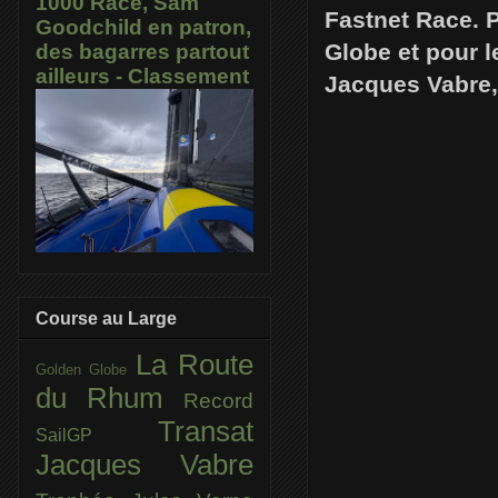
1000 Race, Sam
Fastnet Race. P
Goodchild en patron,
Globe et pour l
des bagarres partout
ailleurs - Classement
Jacques Vabre, 
Course au Large
La Route
Golden Globe
du Rhum
Record
Transat
SailGP
Jacques Vabre