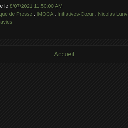
le
le
8/07/2021 11:50:00 AM
ué de Presse
,
IMOCA
,
Initiatives-Cœur
,
Nicolas Lun
avies
Accueil