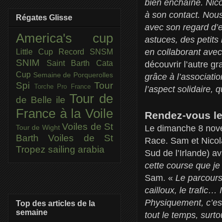
bien enchaîné. Nico
à son contact. Nous
Régates Glisse
avec son regard d’e
America's cup
astuces, des petits
en collaborant ave
Little Cup
Record SNSM
SNIM
Saint Barth Cata
découvrir l’autre gr
Cup
Semaine de Porquerolles
grâce à l’associati
Spi
Tour
Torche Pro France
l’aspect solidaire, 
Tour de
de Belle ile
France à la Voile
Rendez-vous le
Voiles de St
Le dimanche 8 novem
Tour de Wight
Barth
Voiles de St
Race. Sam et Nicola
Tropez
sailing arabia
Sud de l’Irlande) av
cette course que je
Sam. «
Le parcours
cailloux, le trafic…
Physiquement, c’est
Top des articles de la
semaine
tout le temps, surto