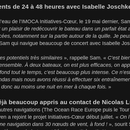
ents de 24 à 48 heures avec Isabelle Joschk
l’eau de l’IMOCA Initiatives-Cœur, le 19 mai dernier, Sam
 un plaisir de redécouvrir le bateau dans un parfait état 
ées, notamment sur la partie autour de la quille. Je peu
t Sam qui navigue beaucoup de concert avec Isabelle Jo
 potentiels très similaires
», rappelle Sam. «
C’est bie
ensemble. À deux bateaux, on est plus efficaces, on ap
 fond tout le temps, c’est beaucoup plus intense. Ce n’est
ndas mais nous avons réussi à effectuer six entraîneme
 donc au moins une nuit en mer à chaque fois.
»
jà beaucoup appris au contact de Nicolas 
autres navigations (The Ocean Race Europe puis le Tour
n a rejoint le projet Initiatives-Cœur début juillet. «
On l
une navigation dans 30 nœuds de vent, à fond !
», sourit