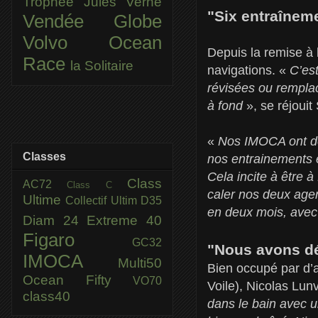
Trophée Jules Verne
"Six entraînem
Vendée Globe
Volvo Ocean
Depuis la remise à 
Race
la Solitaire
navigations. «
C’est
révisées ou remplac
à fond
», se réjoui
«
Nos IMOCA ont des
Classes
nos entrainements 
Cela incite à être à
Class
AC72
Class C
caler nos deux age
Ultime
Collectif Ultim
D35
en deux mois, avec
Diam 24
Extreme 40
Figaro
GC32
"Nous avons dé
IMOCA
Multi50
Bien occupé par d’
Ocean Fifty
VO70
Voile), Nicolas Lunve
class40
dans le bain avec 