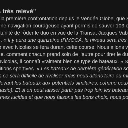
 très relevé"
 la première confrontation depuis le Vendée Globe, que
une navigation courageuse ayant permis de sauver 103 en
unité de rôder le duo en vue de la Transat Jacques Vabr
. «
Il y aura une quinzaine d’IMOCA, le niveau sera très
e avec Nicolas se fera durant cette course. Nous allons
e, comment chacun prend soin de l’autre pour tirer le duo
 Nicolas, il connaît vraiment bien ce type de bateaux. » S
tions sportives.
« Les bateaux de dernière génération s
s ce sera difficile de rivaliser mais nous allons faire au 
devant les bateaux aux potentiels similaires, comme ceux
sio). Et si on peut laisser partir pas trop loin les batea
mmes lucides et que nous faisons les bons choix, nous p