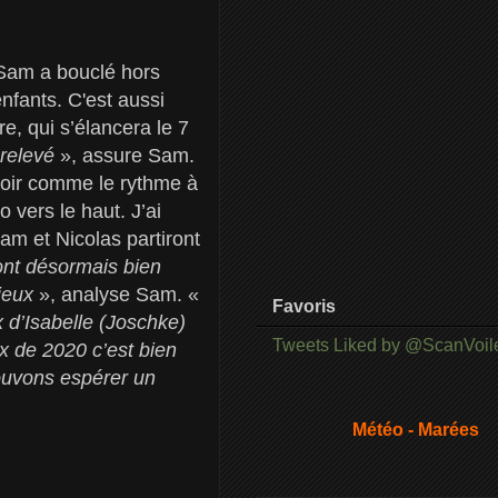
 Sam a bouclé hors
fants. C'est aussi
e, qui s’élancera le 7
 relevé
», assure Sam.
 voir comme le rythme à
 vers le haut. J’ai
am et Nicolas partiront
ont désormais bien
mieux
», analyse Sam. «
Favoris
 d’Isabelle (Joschke)
Tweets Liked by @ScanVoil
ux de 2020 c’est bien
ouvons espérer un
Météo - Marées