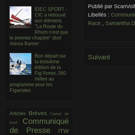
Publié par
ScanVoi
IDEC SPORT -
Libellés :
Communiq
CIC a retrouvé
son élément,
Race
,
Samantha D
"La Route du
Rhum n'est que
le premier chapitre" dixit
Alexia Barrier
Bon départ sur
Suivant
la troisième
édition de la
Fig’Armor, 260
milles au
programme pour les
Figaristes
Brèves
Articles
Carnet de
Communiqué
bord
de Presse
ITW