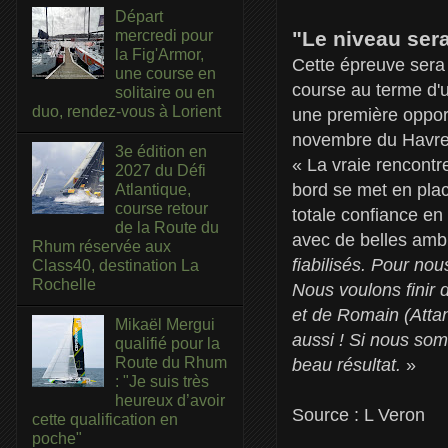
Départ
mercredi pour
"Le niveau sera
la Fig'Armor,
Cette épreuve sera
une course en
course au terme d'
solitaire ou en
duo, rendez-vous à Lorient
une première opport
novembre du Havre
3e édition en
« La vraie rencontr
2027 du Défi
bord se met en plac
Atlantique,
course retour
totale confiance en
de la Route du
avec de belles ambi
Rhum réservée aux
fiabilisés. Pour nou
Class40, destination La
Rochelle
Nous voulons finir 
et de Romain (Attana
Mikaël Mergui
aussi ! Si nous so
qualifié pour la
Route du Rhum
beau résultat.
»
: "Je suis très
heureux d’avoir
Source : L Veron
cette qualification en
poche"