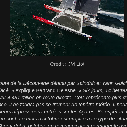
Crédit : JM Liot
oute de la Découverte détenu par Spindrift et Yann Guich
lacé,
» explique Bertrand Delesne. «
Six jours, 14 heure
ir 4 481 milles en route directe. Cela représente plus 
ce, il ne faudra pas se tromper de fenêtre météo. Il nou
ieurs dépressions centrées sur les Açores. En espérant 
’au bout. Le mois d’octobre est propice à ce type de situ
Sherry début octobre, en communication permanente ave