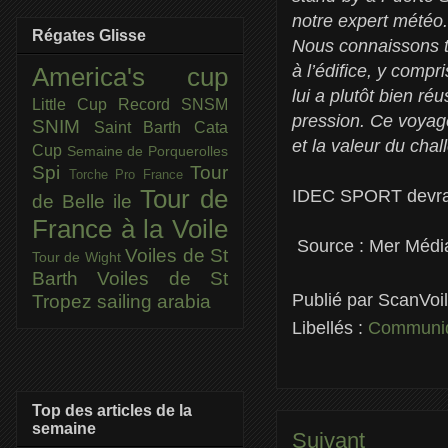
notre expert météo
Régates Glisse
Nous connaissons to
à l’édifice, y comp
America's cup
lui a plutôt bien ré
Little Cup
Record SNSM
pression. Ce voyage
SNIM
Saint Barth Cata
et la valeur du chall
Cup
Semaine de Porquerolles
Spi
Tour
Torche Pro France
Tour de
IDEC SPORT devrait
de Belle ile
France à la Voile
Source : Mer Médi
Voiles de St
Tour de Wight
Barth
Voiles de St
Publié par
ScanVoi
Tropez
sailing arabia
Libellés :
Communiq
Top des articles de la
semaine
Suivant