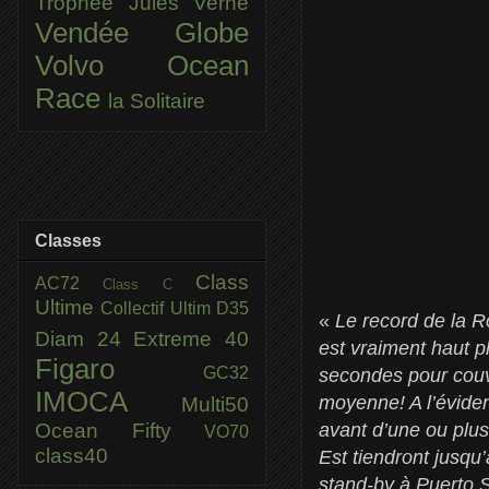
Trophée Jules Verne
Vendée Globe
Volvo Ocean
Race
la Solitaire
Classes
Class
AC72
Class C
Ultime
Collectif Ultim
D35
«
Le record de la R
Diam 24
Extreme 40
est vraiment haut p
Figaro
GC32
secondes pour couvr
IMOCA
moyenne! A l’éviden
Multi50
Ocean Fifty
avant d’une ou plus
VO70
class40
Est tiendront jusqu
stand-by à Puerto 