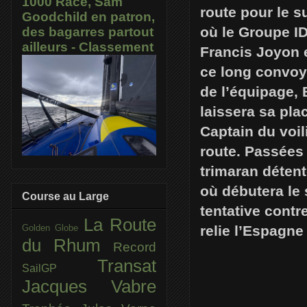
1000 Race, Sam
route pour le s
Goodchild en patron,
où le Groupe ID
des bagarres partout
ailleurs - Classement
Francis Joyon e
ce long convoya
de l’équipage,
laissera sa pl
Captain du voil
route. Passées 
trimaran détent
où débutera le 
Course au Large
tentative contr
La Route
relie l’Espagn
Golden Globe
du Rhum
Record
Transat
SailGP
Jacques Vabre