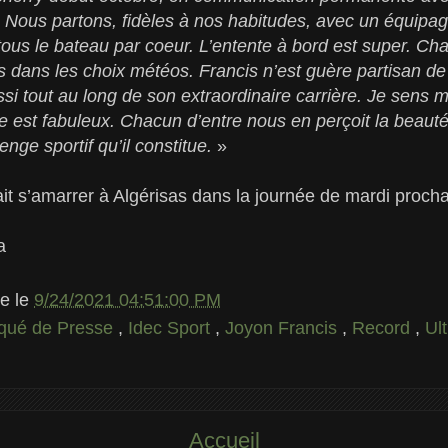
. Nous partons, fidèles à nos habitudes, avec un équipa
us le bateau par coeur. L’entente à bord est super. Cha
ris dans les choix météos. Francis n’est guère partisan d
ussi tout au long de son extraordinaire carrière. Je sens 
 est fabuleux. Chacun d’entre nous en perçoit la beauté,
enge sportif qu’il constitue.
»
 s’amarrer à Algérisas dans la journée de mardi proch
a
le
le
9/24/2021 04:51:00 PM
ué de Presse
,
Idec Sport
,
Joyon Francis
,
Record
,
Ul
Accueil