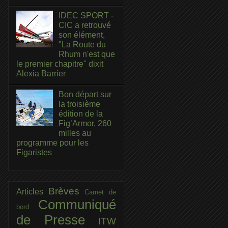
IDEC SPORT -
CIC a retrouvé
son élément,
"La Route du
Rhum n'est que
le premier chapitre" dixit
Alexia Barrier
Bon départ sur
la troisième
édition de la
Fig’Armor, 260
milles au
programme pour les
Figaristes
Brèves
Articles
Carnet de
Communiqué
bord
de Presse
ITW