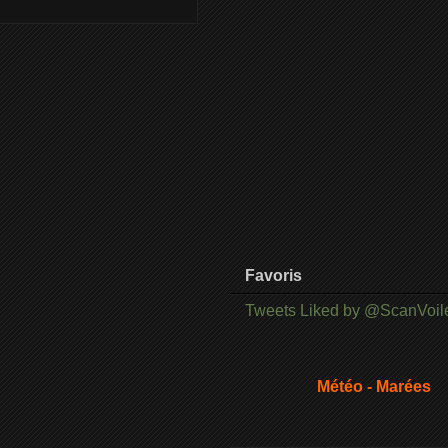
Favoris
Tweets Liked by @ScanVoil
Météo - Marées