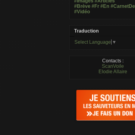
#Images
#Articles
#Brève
#Fr
#En
#CarnetD
#Vidéo
Traduction
Select Language
▼
Contacts :
ScanVoile
Elodie Allaire