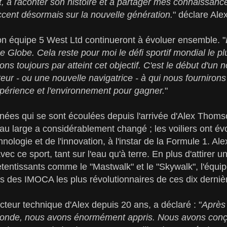
, à raconter son histoire et à partager mes connaissanc
ccent désormais sur la nouvelle génération.
" déclare Al
n équipe 5 West Ltd continueront à évoluer ensemble. "
Globe. Cela reste pour moi le défi sportif mondial le plus
ons toujours par atteint cet objectif. C'est le début d'un
ur - ou une nouvelle navigatrice - à qui nous fournirons t
périence et l'environnement pour gagner.
"
nées qui se sont écoulées depuis l'arrivée d'Alex Thom
 au large a considérablement changé ; les voiliers ont é
chnologie et de l'innovation, à l'instar de la Formule 1. Al
c ce sport, tant sur l'eau qu'à terre. En plus d'attirer un
etentissants comme le "Mastwalk" et le "Skywalk", l'équ
ns des IMOCA les plus révolutionnaires de ces dix derni
ecteur technique d'Alex depuis 20 ans, a déclaré : "
Après
onde, nous avons énormément appris. Nous avons conçu 