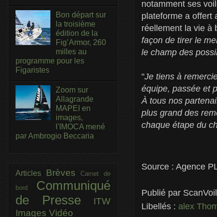
notamment ses voile
Bon départ sur
plateforme a offert
la troisième
réellement la vie à 
édition de la
façon de tirer le me
Fig’Armor, 260
le champ des possib
milles au
programme pour les
Figaristes
"
Je tiens à remerci
équipe, passée et 
Zoom sur
Allagrande
À tous nos partenair
MAPEI en
plus grand des rem
images,
chaque étape du c
l'IMOCA mené
par Ambrogio Beccaria
Source : Agence 
Brèves
Articles
Carnet de
Communiqué
bord
Publié par
ScanVoi
de Presse
ITW
Libellés :
alex Tho
Images
Vidéo