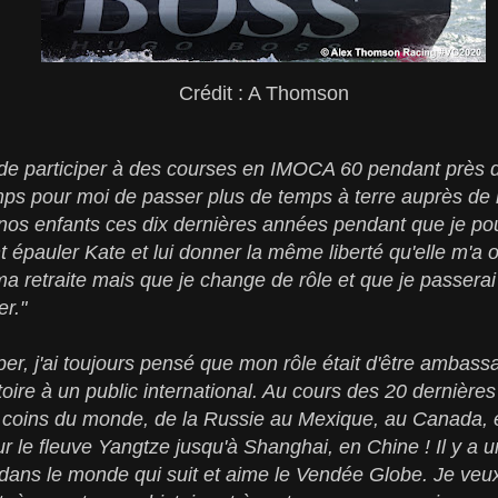
Crédit : A Thomson
ge de participer à des courses en IMOCA 60 pendant près 
emps pour moi de passer plus de temps à terre auprès d
nos enfants ces dix dernières années pendant que je po
épauler Kate et lui donner la même liberté qu'elle m'a of
a retraite mais que je change de rôle et que je passer
er."
per, j'ai toujours pensé que mon rôle était d'être ambass
toire à un public international. Au cours des 20 dernièr
 coins du monde, de la Russie au Mexique, au Canada, e
r le fleuve Yangtze jusqu'à Shanghai, en Chine ! Il y 
dans le monde qui suit et aime le Vendée Globe. Je veu