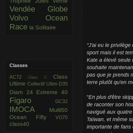
Trophée Jules Verne
Vendée Globe
Volvo Ocean
Race
la Solitaire
"J'ai eu le privilè
sport mais il est t
Kate a élevé seule 
Classes
souhaite maintenant 
pas que je prends m
Class
AC72
Class C
terre plutôt qu'en m
Ultime
Collectif Ultim
D35
Diam 24
Extreme 40
"
En plus d'être skip
Figaro
GC32
de raconter son his
IMOCA
Multi50
navigué aux quatre
Ocean Fifty
VO70
Taïwan, et même su
class40
importante de fans 