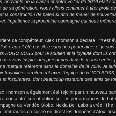
s innovants de la classe et notre voilier de 2016 était c
 de sa génération. Nous allons continuer à tirer profit d
 et la construction de bateaux afin de mener de nouvel
avec impatience la prochaine campagne qui nous mèner
rière de compétiteur, Alex Thomson a déclaré : "
Il est 
isé n'aurait été possible sans nos partenaires et je suis
s HUGO BOSS pour le soutien et la loyauté dont ils ont
ous avons inspiré des personnes dans le monde entier 
 marque référente dans le domaine de la voile. Je suis
ir travaillé si étroitement avec l'équipe de HUGO BOSS,
 et inspirantes, dont beaucoup resteront des amis de to
Alex Thomson a également été rejoint par un nouveau par
i a concentré son attention sur les performances du bate
ampagne du Vendée Globe, Nokia Bell Labs a créé "The H
 internautes de suivre en direct les données d'Alex lorsq