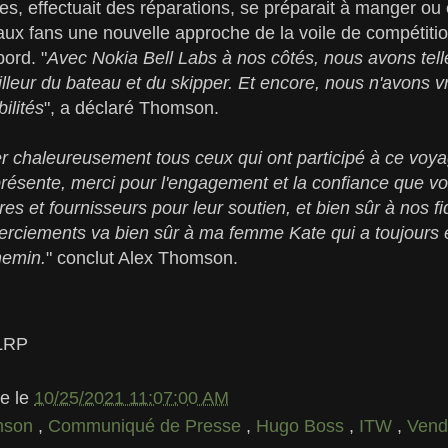
s, effectuait des réparations, se préparait à manger ou
 aux fans une nouvelle approche de la voile de compétiti
bord. "
Avec Nokia Bell Labs à nos côtés, nous avons tell
illeur du bateau et du skipper. Et encore, nous n'avons vr
ilités
", a déclaré Thomson.
er chaleureusement tous ceux qui ont participé à ce voy
présente, merci pour l'engagement et la confiance que v
es et fournisseurs pour leur soutien, et bien sûr à nos f
erciements va bien sûr à ma femme Kate qui a toujours 
hemin.
" conclut Alex Thomson.
PLRP
le
le
10/25/2021 11:07:00 AM
mson
,
Communiqué de Presse
,
Hugo Boss
,
ITW
,
Vend