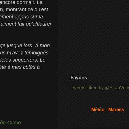
 encore dormait. La
on, montrant ce qu'est
ement appris sur la
aiment fait qu'effleurer
age jusque lors. À mon
ous m'avez témoignés.
idèles supporters. Le
été à mes côtés à
Favoris
Tweets Liked by @ScanVoil
Météo - Marées
ée Globe