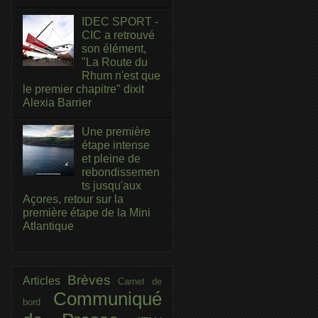
IDEC SPORT -
CIC a retrouvé
son élément,
"La Route du
Rhum n'est que
le premier chapitre" dixit
Alexia Barrier
Une première
étape intense
et pleine de
rebondissemen
ts jusqu'aux
Açores, retour sur la
première étape de la Mini
Atlantique
Brèves
Articles
Carnet de
Communiqué
bord