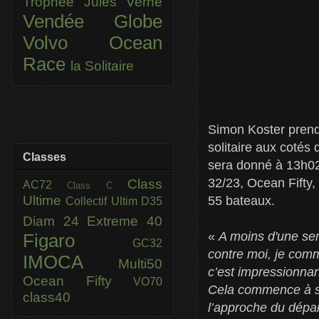
Trophée Jules Verne
Vendée Globe
Volvo Ocean
Race
la Solitaire
Simon Koster prend
solitaire aux cotés
Classes
sera donné à 13h02 
32/23, Ocean Fifty
Class
AC72
Class C
Ultime
55 bateaux.
Collectif Ultim
D35
Diam 24
Extreme 40
«
A moins d'une se
Figaro
GC32
contre moi, je comm
IMOCA
Multi50
c’est impressionnan
Ocean Fifty
VO70
Cela commence à se 
class40
l’approche du départ