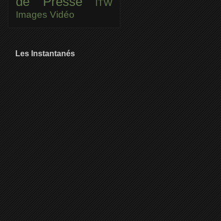
de Presse
ITW
Images
Vidéo
Les Instantanés