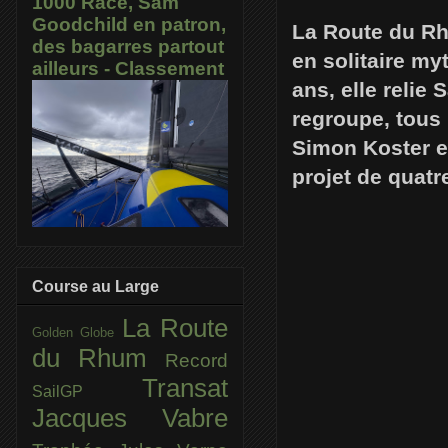
1000 Race, Sam
Goodchild en patron,
La Route du Rh
des bagarres partout
en solitaire my
ailleurs - Classement
ans, elle relie
regroupe, tous 
Simon Koster es
projet de quat
Course au Large
La Route
Golden Globe
du Rhum
Record
Transat
SailGP
Jacques Vabre