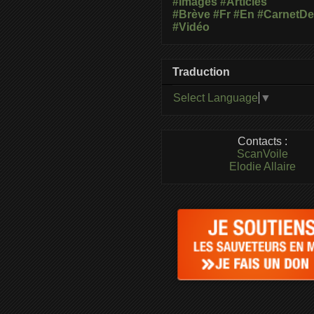
#Images
#Articles
#Brève
#Fr
#En
#CarnetD
#Vidéo
Traduction
Select Language
▼
Contacts :
ScanVoile
Elodie Allaire