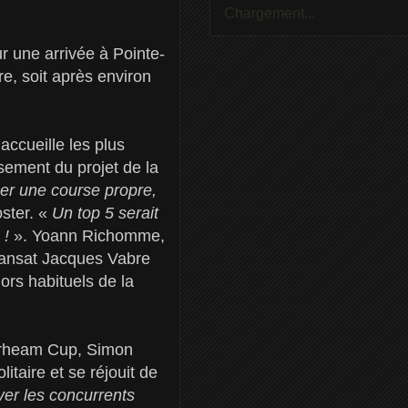
Chargement...
ur une arrivée à Pointe-
e, soit après environ
ccueille les plus
ssement du projet de la
ser une course propre,
ster. «
Un top 5 serait
 !
». Yoann Richomme,
Transat Jacques Vabre
ors habituels de la
 Drheam Cup, Simon
itaire et se réjouit de
ver les concurrents