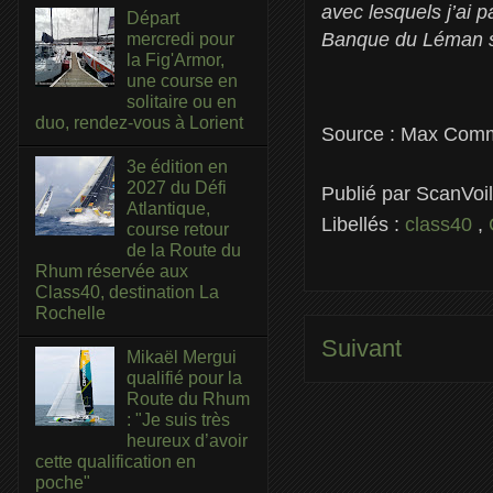
avec lesquels j’ai p
Départ
Banque du Léman su
mercredi pour
la Fig'Armor,
une course en
solitaire ou en
duo, rendez-vous à Lorient
Source : Max Com
3e édition en
2027 du Défi
Publié par
ScanVoi
Atlantique,
Libellés :
class40
,
course retour
de la Route du
Rhum réservée aux
Class40, destination La
Rochelle
Suivant
Mikaël Mergui
qualifié pour la
Route du Rhum
: "Je suis très
heureux d’avoir
cette qualification en
poche"