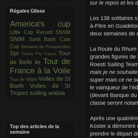
sur le repos et les 
Régates Glisse
Les 138 solitaires s
America's cup
à-Pitre en Guadelou
Little Cup
Record SNSM
deux semaines de 
SNIM
Saint Barth Cata
Cup
Semaine de Porquerolles
La Route du Rhum -
Spi
Tour
Torche Pro France
grandes figures de l
Tour de
de Belle ile
Roesti Sailing Tea
France à la Voile
mais je ne souhaite 
Voiles de St
super mais ce ne s
Tour de Wight
Barth
Voiles de St
le vainqueur de l’é
Tropez
sailing arabia
(devant Banque du L
classe seront nota
Après une quatrièm
Koster a démontré qu
Top des articles de la
semaine
prendre le départ d