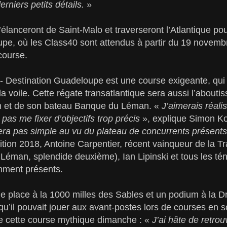
derniers petits détails.
»
’élanceront de Saint-Malo et traverseront l’Atlantique po
pe, où les Class40 sont attendus à partir du 19 novembr
course.
 Destination Guadeloupe est une course exigeante, qui a
a voile. Cette régate transatlantique sera aussi l’abouti
m et de son bateau Banque du Léman. «
J’aimerais réali
pas me fixer d’objectifs trop précis
», explique Simon Ko
era pas simple au vu du plateau de concurrents présents
dition 2018, Antoine Carpentier, récent vainqueur de la 
éman, splendide deuxième), Ian Lipinski et tous les tén
mment présents.
e place à la 1000 milles des Sables et un podium à la
’il pouvait jouer aux avant-postes lors de courses en sol
e cette course mythique dimanche : «
J’ai hâte de retrou