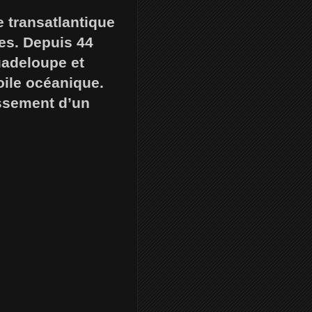
 transatlantique
les. Depuis 44
Guadeloupe et
oile océanique.
issement d’un