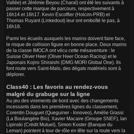
Vallée) et Jérémie Beyou (Charal) ont été les suivants à
passer cette marque de parcours, respectivement à
16h14 et 16h17. Kevin Escoffier (Holcim-PRB) et
Thomas Ruyant (Linkedout) leur ont emboîté le pas, à
16h18.
Parmi les écueils auxquels les marins doivent faire face,
le risque de collision figure en bonne place. Deux marins
de la classe IMOCA ont vécu cette mésaventure : le
Suisse Oliver Heer (Oliver Heer Ocean Racing) et le
Japonais Kojiro Shiraishi (DMG MORI Global One). Ils
font route vers Saint-Malo, des dégats matériels sont à
déplorer.
Class40 : Les favoris au rendez-vous
malgré du grabuge sur la ligne
Au jeu des virements de bord avec des changements
incessants dans les premières lignes du classement,
Corentin Douguet (Queguiner - Innoveo), Amélie Grassi
(La Boulangère Bio), Xavier Macaire (Groupe SNEF), Ian
Lipinski (Crédit Mutuel), Simon Koster (Banque du
Leman) pointent à tour de rôle en tête sur la route vers la