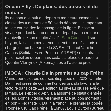
Ocean Fifty : De plaies, des bosses et du
match...
Ils ne sont que huit au départ et malheureusement, la
classe des trimarans de 50 pieds déplorait un important
fait de course dès le passage de la ligne. Blessé au
visage pendant la procédure de départ par un retour de
manivelle de son moulin à café,
Sam Goodchild
sur
Leyton, faisait immédiatement demi-tour et était pris en
charge sur un bateau de la SNSM. Thibaut Vauchel-
Camus (Solidaires en Peloton - ARSEP) se montrait le
plus incisif au départ mais cédait la place de leader à
Quentin Vlamynck (Arkema), très à l’aise au près.
IMOCA : Charlie Dalin premier au cap Fréhel
Vainqueur des trois courses disputées en 2022, Charlie
Dalin est présenté comme l’un des grands favoris à la
victoire dans cette 12e édition au niveau plus relevé que
jamais. Le skipper d’Apivia a assumé ce statut d’entrée
de jeu. Bonne vitesse, virement placé au bon moment :
en bon « Figariste », Dalin a franchi le premier la bouée
Trophée CIC Cap Fréhel, à 16h07. Louis Burton (Bureau