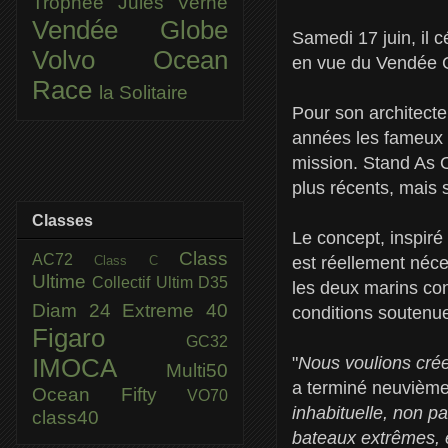
Trophée Jules Verne
Vendée Globe
Samedi 17 juin, il 
Volvo Ocean
en vue du Vendée Gl
Race
la Solitaire
Pour son architecte
années les fameux b
mission. Stand As 
plus récents, mais s
Classes
Le concept, inspiré
Class
AC72
Class C
est réellement néce
Ultime
Collectif Ultim
D35
les deux marins co
Diam 24
Extreme 40
conditions soutenue
Figaro
GC32
"
Nous voulions crée
IMOCA
Multi50
a terminé neuvième
Ocean Fifty
VO70
inhabituelle, non p
class40
bateaux extrêmes, 