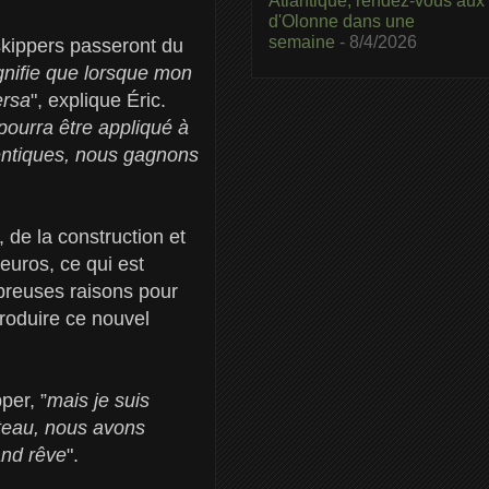
Atlantique, rendez-vous aux
d'Olonne dans une
semaine
- 8/4/2026
 skippers passeront du
gnifie que lorsque mon
ersa
", explique Éric.
pourra être appliqué à
entiques, nous gagnons
 de la construction et
euros, ce qui est
mbreuses raisons pour
produire ce nouvel
per, ”
mais je suis
ateau, nous avons
and rêve
".