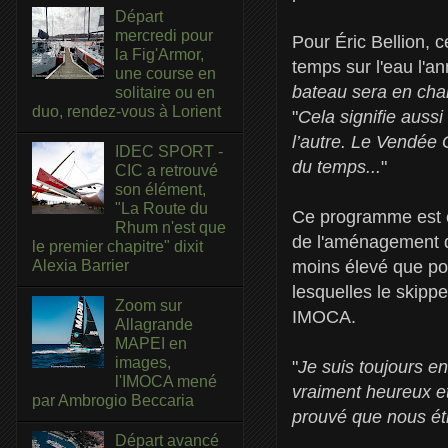
Départ
mercredi pour
Pour Éric Bellion, 
la Fig'Armor,
temps sur l'eau l'a
une course en
bateau sera en chan
solitaire ou en
duo, rendez-vous à Lorient
"
Cela signifie auss
l’autre. Le Vendée
IDEC SPORT -
du temps...
"
CIC a retrouvé
son élément,
"La Route du
Ce programme est ég
Rhum n'est que
de l'aménagement du
le premier chapitre" dixit
moins élevé que pou
Alexia Barrier
lesquelles le skippe
Zoom sur
IMOCA.
Allagrande
MAPEI en
images,
"
Je suis toujours e
l'IMOCA mené
vraiment heureux et
par Ambrogio Beccaria
prouvé que nous éti
Départ avancé