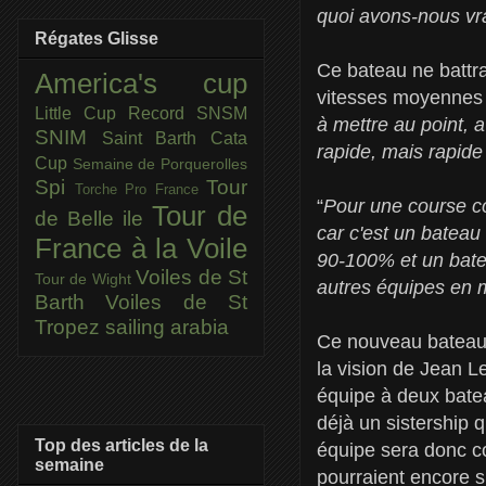
quoi avons-nous vr
Régates Glisse
Ce bateau ne battra
America's cup
vitesses moyennes r
Little Cup
Record SNSM
à mettre au point,
SNIM
Saint Barth Cata
rapide, mais rapide
Cup
Semaine de Porquerolles
Spi
Tour
Torche Pro France
“
Pour une course co
Tour de
de Belle ile
car c'est un batea
France à la Voile
90-100% et un batea
Voiles de St
Tour de Wight
autres équipes en mi
Barth
Voiles de St
Tropez
sailing arabia
Ce nouveau bateau n
la vision de Jean Le
équipe à deux batea
déjà un sistership
Top des articles de la
équipe sera donc c
semaine
pourraient encore s