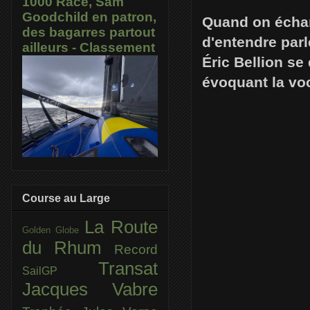
1000 Race, Sam
Goodchild en patron,
Quand on échan
des bagarres partout
d'entendre parl
ailleurs - Classement
Éric Bellion se
évoquant la voc
Course au Large
La Route
Golden Globe
du Rhum
Record
Transat
SailGP
Jacques Vabre