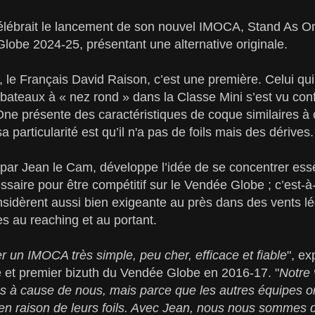
célébrait le lancement de son nouvel IMOCA, Stand As O
obe 2024-25, présentant une alternative originale.
, le Français David Raison, c’est une première. Celui q
ateaux à « nez rond » dans la Classe Mini s’est vu conf
One présente des caractéristiques de coque similaires à
a particularité est qu’il n'a pas de foils mais des dérives.
 par Jean le Cam, développe l’idée de se concentrer esse
ssaire pour être compétitif sur le Vendée Globe ; c’est-
nsidèrent aussi bien exigeante au près dans des vents l
s au reaching et au portant.
r un IMOCA très simple, peu cher, efficace et fiable
", ex
 et premier bizuth du Vendée Globe en 2016-17. "
Notre 
as à cause de nous, mais parce que les autres équipes ont
en raison de leurs foils. Avec Jean, nous nous sommes