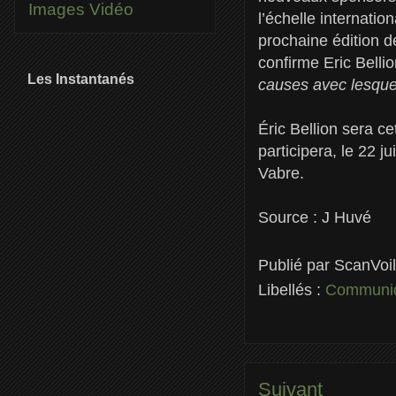
Images
Vidéo
l’échelle internatio
prochaine édition d
confirme Eric Bellio
Les Instantanés
causes avec lesquell
Éric Bellion sera c
participera, le 22 j
Vabre.
Source : J Huvé
Publié par
ScanVoi
Libellés :
Communiq
Suivant