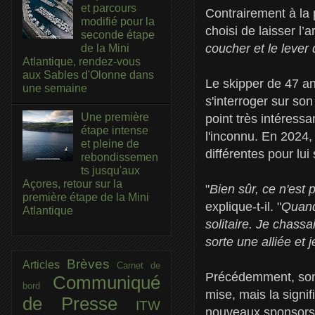
et parcours
Contrairement à la 
modifié pour la
choisi de laisser l’
seconde étape
coucher et le lever 
de la Mini
Atlantique, rendez-vous
aux Sables d'Olonne dans
Le skipper de 47 ans
une semaine
s'interroger sur son
Une première
point très intéress
étape intense
l'inconnu. En 2024,
et pleine de
différentes pour lui
rebondissemen
ts jusqu'aux
Açores, retour sur la
"
Bien sûr, ce n'est
première étape de la Mini
explique-t-il. "
Quand
Atlantique
solitaire. Je chassa
sorte une alliée et 
Brèves
Articles
Carnet de
Précédemment, son
Communiqué
bord
mise, mais la signi
de Presse
ITW
nouveaux sponsors, 