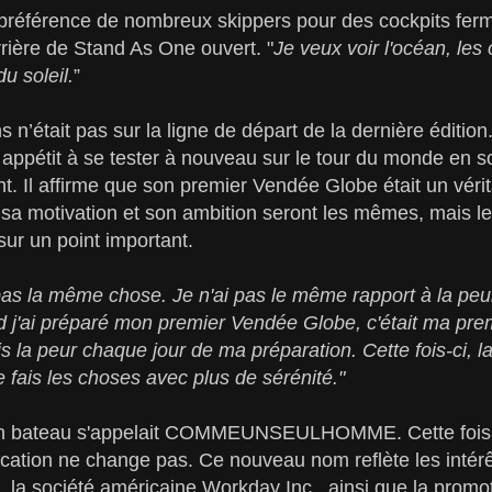
préférence de nombreux skippers pour des cockpits fermé
arrière de Stand As One ouvert. "
Je veux voir l'océan, les 
du soleil.
”
 n’était pas sur la ligne de départ de la dernière édition
 appétit à se tester à nouveau sur le tour du monde en sol
ant. Il affirme que son premier Vendée Globe était un vér
 sa motivation et son ambition seront les mêmes, mais le
 sur un point important.
 pas la même chose. Je n'ai pas le même rapport à la peur
 j'ai préparé mon premier Vendée Globe, c'était ma pre
is la peur chaque jour de ma préparation. Cette fois-ci, 
je fais les choses avec plus de sérénité."
 bateau s'appelait COMMEUNSEULHOMME. Cette fois-ci,
fication ne change pas. Ce nouveau nom reflète les intérê
la société américaine Workday Inc., ainsi que la promot