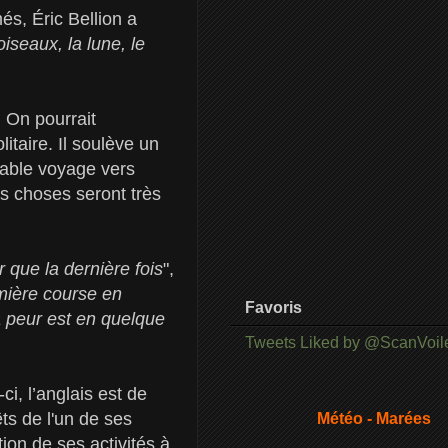
s, Éric Bellion a
oiseaux, la lune, le
. On pourrait
itaire. Il soulève un
itable voyage vers
s choses seront très
 que la dernière fois
",
mière course en
Favoris
la peur est en quelque
Tweets Liked by @ScanVoil
 l’anglais est de
ts de l'un de ses
Météo - Marées
ion de ses activités à