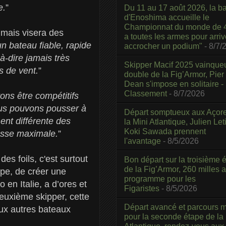
e.
”
Du 11 au 17 août 2026, la b
d'Enoshima accueille le
Championnat du monde de 4
 mais visera des
a toutes les armes pour arriv
n bateau fiable, rapide
accrocher un podium"
- 8/7/
à-dire jamais très
Skipper Macif 2025 vainque
s de vent.
”
double de la Fig’Armor, Pier
Dean s'impose en solitaire -
Classement
- 8/7/2026
ons être compétitifs
ous pouvons pousser à
Départ somptueux aux Açor
ent différente des
la Mini Atlantique, Julien Leti
Koki Sawada prennent
tesse maximale.
”
l'avantage
- 8/5/2026
s foils, c'est surtout
Bon départ sur la troisième é
de la Fig’Armor, 260 milles 
ipe, de créer une
programme pour les
en Italie, a d’ores et
Figaristes
- 8/5/2026
euxième skipper, cette
Départ avancé et parcours m
ux autres bateaux
pour la seconde étape de la