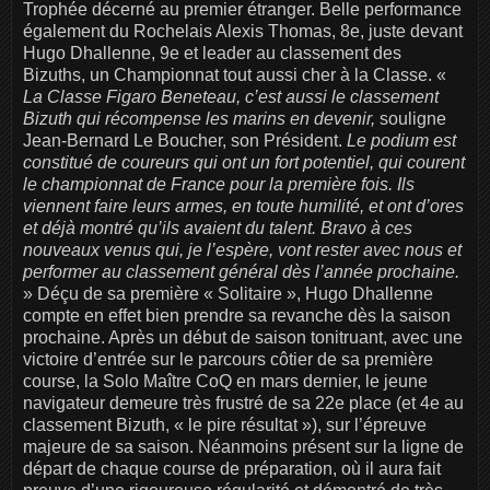
Trophée décerné au premier étranger. Belle performance
également du Rochelais Alexis Thomas, 8e, juste devant
Hugo Dhallenne, 9e et leader au classement des
Bizuths, un Championnat tout aussi cher à la Classe. «
La Classe Figaro Beneteau, c’est aussi le classement
Bizuth qui récompense les marins en devenir,
souligne
Jean-Bernard Le Boucher, son Président.
Le podium est
constitué de coureurs qui ont un fort potentiel, qui courent
le championnat de France pour la première fois. Ils
viennent faire leurs armes, en toute humilité, et ont d’ores
et déjà montré qu’ils avaient du talent. Bravo à ces
nouveaux venus qui, je l’espère, vont rester avec nous et
performer au classement général dès l’année prochaine.
» Déçu de sa première « Solitaire », Hugo Dhallenne
compte en effet bien prendre sa revanche dès la saison
prochaine. Après un début de saison tonitruant, avec une
victoire d’entrée sur le parcours côtier de sa première
course, la Solo Maître CoQ en mars dernier, le jeune
navigateur demeure très frustré de sa 22e place (et 4e au
classement Bizuth, « le pire résultat »), sur l’épreuve
majeure de sa saison. Néanmoins présent sur la ligne de
départ de chaque course de préparation, où il aura fait