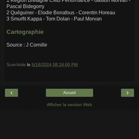
1 Région Bretagne CMB Performance - Gaston Morvan -
Pascal Bidegorry
2 Quéguiner - Elodie Bonafous - Corentin Horeau
3 Smurfit Kappa - Tom Dolan - Paul Morvan
Cartographie
Source : J Cornille
ScanVoile
le
5/18/2024 08:24:00 PM
‹
›
Accueil
Afficher la version Web