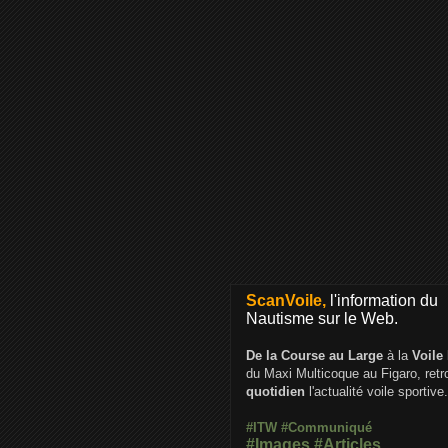
ScanVoile,
l'information du
Nautisme sur le Web.
De la Course au Large
à la
Voile
du Maxi Multicoque au Figaro, ret
quotidien
l'actualité voile sportive.
#ITW
#Communiqué
#Images
#Articles