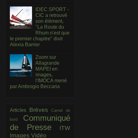
IDEC SPORT -
CIC a retrouvé
son élément,
"La Route du
Rhum n'est que
le premier chapitre" dixit
Alexia Barrier
Zoom sur
Allagrande
MAPEI en
images,
l'IMOCA mené
par Ambrogio Beccaria
Brèves
Articles
Carnet de
Communiqué
bord
de Presse
ITW
Images
Vidéo