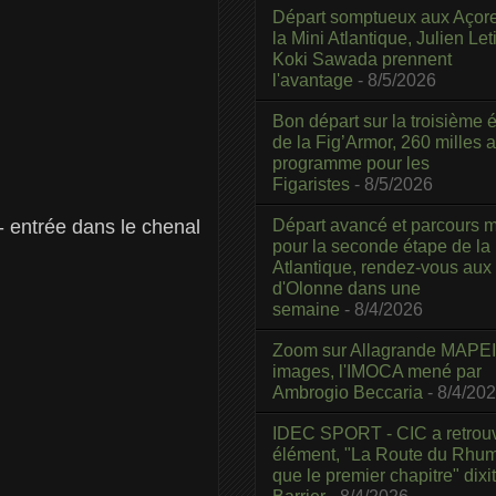
Départ somptueux aux Açor
la Mini Atlantique, Julien Leti
Koki Sawada prennent
l'avantage
- 8/5/2026
Bon départ sur la troisième é
de la Fig’Armor, 260 milles 
programme pour les
Figaristes
- 8/5/2026
Départ avancé et parcours m
- entrée dans le chenal
pour la seconde étape de la
Atlantique, rendez-vous aux
d'Olonne dans une
semaine
- 8/4/2026
Zoom sur Allagrande MAPEI
images, l'IMOCA mené par
Ambrogio Beccaria
- 8/4/20
IDEC SPORT - CIC a retrou
élément, "La Route du Rhum
que le premier chapitre" dixi