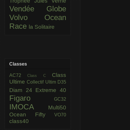
Trophée Jules Verne
Vendée Globe
Volvo Ocean
Race
la Solitaire
Classes
Class
AC72
Class C
Ultime
Collectif Ultim
D35
Diam 24
Extreme 40
Figaro
GC32
IMOCA
Multi50
Ocean Fifty
VO70
class40