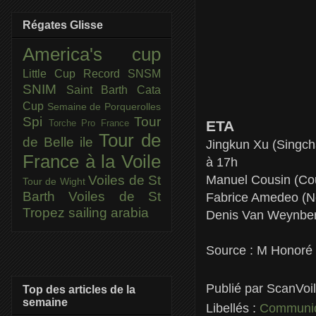
Régates Glisse
America's cup
Little Cup
Record SNSM
SNIM
Saint Barth Cata
Cup
Semaine de Porquerolles
Spi
Tour
ETA
Torche Pro France
Tour de
de Belle ile
Jingkun Xu (Singcha
France à la Voile
à 17h
Manuel Cousin (Cou
Voiles de St
Tour de Wight
Barth
Voiles de St
Fabrice Amedeo (Ne
Tropez
sailing arabia
Denis Van Weynberg
Source : M Honoré
Publié par
ScanVoi
Top des articles de la
semaine
Libellés :
Communiq