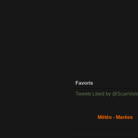
Favoris
Tweets Liked by @ScanVoil
Météo - Marées