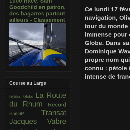
1000 Race, Sam
Goodchild en patron,
Ce lundi 17 fév
des bagarres partout
navigation, Oli
ailleurs - Classement
tour du monde e
immense pour c
Globe. Dans sa 
Dominique Wavre
propre nom qui 
connu : pétole 
intense de fra
Course au Large
La Route
Golden Globe
du Rhum
Record
Transat
SailGP
Jacques Vabre