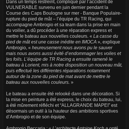
Dans un temps restreint, compliqué par l’accident de
VULNERABLE survenu en juin dernier pendant la
Course des Caps Boulogne sur mer - Banque Populaire-
rupture du pied de mât – l’équipe du TR Racing, qui
accompagne Ambrogio et sa team dans la prise en main
du voilier, a dû procéder à une réparation express et
mettre le bateau aux nouvelles couleurs. «
La casse du
pied de mât est une casse inédite en IMOCA
», explique
Ambrogio, «
heureusement nous avons pu le sauver
mais nous avons aussi évité d’endommager les voiles et
les foils. L’équipe de TR Racing a ensuite ramené le
bateau à Lorient, mis à notre disposition un nouveau mât,
puis effectué les différentes réparations notamment
autour de la zone du pied de mat avant de mettre le
bateau aux nouvelles couleurs.
»
Le bateau a ensuite été relooké dans une décoration. Si
la mise en peinture a été express, le choix du bateau, lui,
a été mûrement réfléchi et “ALLAGRANDE MAPEI” est
désormais un outil à la hauteur des ambitions sportives
d’Ambrogio et de son équipe.
Ambrogio Beccaria : «
L’architecte Antoine Koch a opté