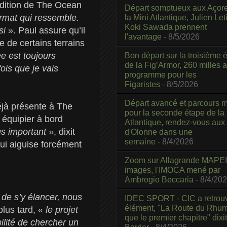
e édition de The Ocean
Départ somptueux aux Açor
rmat qui ressemble.
la Mini Atlantique, Julien Leti
Koki Sawada prennent
si
». Paul assure qu’il
l'avantage
- 8/5/2026
te de certains terrains
ée est toujours
Bon départ sur la troisième é
de la Fig’Armor, 260 milles 
ois que je vais
programme pour les
Figaristes
- 8/5/2026
Départ avancé et parcours m
éjà présente à The
pour la seconde étape de la
, équipier à bord
Atlantique, rendez-vous aux
us important
», dixit
d'Olonne dans une
semaine
- 8/4/2026
ui aiguise forcément
Zoom sur Allagrande MAPEI
images, l'IMOCA mené par
Ambrogio Beccaria
- 8/4/20
 de s’y élancer, nous
IDEC SPORT - CIC a retrou
élément, "La Route du Rhum
lus tard, «
le projet
que le premier chapitre" dixi
ilité de chercher un