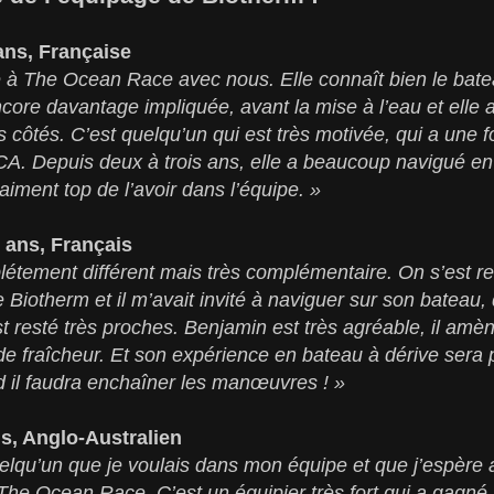
ans, Française
é à The Ocean Race avec nous. Elle connaît bien le bate
encore davantage impliquée, avant la mise à l’eau et elle
s côtés. C’est quelqu’un qui est très motivée, qui a une f
A. Depuis deux à trois ans, elle a beaucoup navigué en
iment top de l’avoir dans l’équipe. »
 ans, Français
plétement différent mais très complémentaire. On s’est ren
e Biotherm et il m’avait invité à naviguer sur son bateau,
t resté très proches. Benjamin est très agréable, il am
e fraîcheur. Et son expérience en bateau à dérive sera
 il faudra enchaîner les manœuvres ! »
ns, Anglo-Australien
elqu’un que je voulais dans mon équipe et que j’espère a
he Ocean Race. C’est un équipier très fort qui a gagné 