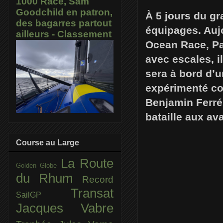
1000 Race, Sam
Goodchild en patron,
À 5 jours du gr
des bagarres partout
équipages. Auj
ailleurs - Classement
Ocean Race, Pa
avec escales, i
sera à bord d’u
expérimenté co
Benjamin Ferré
bataille aux av
Course au Large
La Route
Golden Globe
du Rhum
Record
Transat
SailGP
Jacques Vabre