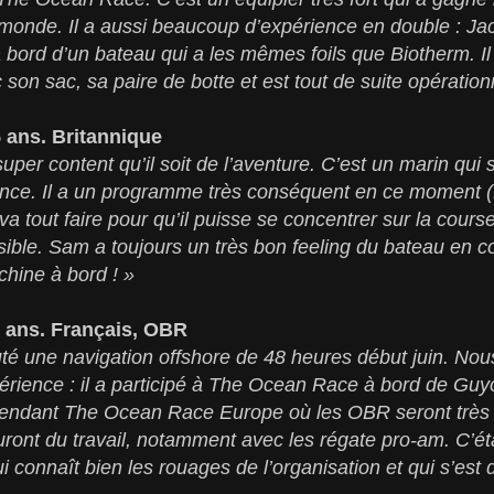
 monde. Il a aussi beaucoup d’expérience en double : Ja
ord d’un bateau qui a les mêmes foils que Biotherm. Il 
ec son sac, sa paire de botte et est tout de suite opération
 ans. Britannique
uper content qu’il soit de l’aventure. C’est un marin qui sa
nce. Il a un programme très conséquent en ce moment 
a tout faire pour qu’il puisse se concentrer sur la course
ssible. Sam a toujours un très bon feeling du bateau en c
chine à bord ! »
 ans. Français, OBR
té une navigation offshore de 48 heures début juin. No
périence : il a participé à The Ocean Race à bord de Gu
pendant The Ocean Race Europe où les OBR seront très so
uront du travail, notamment avec les régate pro-am. C’ét
i connaît bien les rouages de l’organisation et qui s’est 