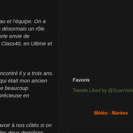
au et l’équipe. On a
 a désormais un rôle
orte envie de
 Class40, en Ultime et
contré il y a trois ans.
Favoris
 qui était mon ancien
ène beaucoup
Tweets Liked by @ScanVoil
 précieuse en
Météo - Marées
voir à nos côtés si on
les deux dernières