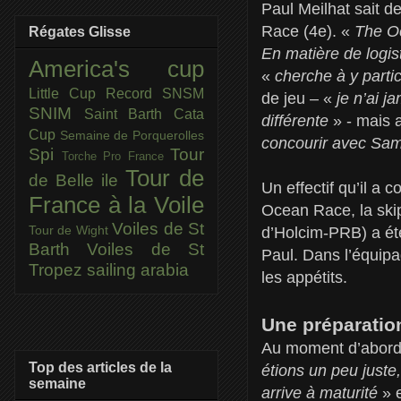
Paul Meilhat sait de
Race (4e). «
The Oc
Régates Glisse
En matière de logist
America's cup
«
cherche à y parti
Little Cup
Record SNSM
de jeu – «
je n’ai j
SNIM
Saint Barth Cata
différente
» - mais 
Cup
Semaine de Porquerolles
concourir avec Sam 
Spi
Tour
Torche Pro France
Tour de
de Belle ile
Un effectif qu’il a
France à la Voile
Ocean Race, la skip
Voiles de St
Tour de Wight
d’Holcim-PRB) a ét
Barth
Voiles de St
Paul. Dans l’équipa
Tropez
sailing arabia
les appétits.
Une préparatio
Au moment d’aborde
Top des articles de la
étions un peu juste
semaine
arrive à maturité
» e