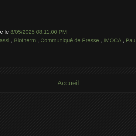
le
le
8/05/2025 08:11:00 PM
assi
,
Biotherm
,
Communiqué de Presse
,
IMOCA
,
Pau
Accueil