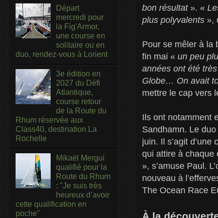
bon résultat
». «
Les
Départ
mercredi pour
plus polyvalents
»,
la Fig'Armor,
une course en
Pour se mêler à la 
solitaire ou en
duo, rendez-vous à Lorient
fin mai «
un peu plu
années ont été trè
3e édition en
Globe… On avait to
2027 du Défi
mettre le cap vers 
Atlantique,
course retour
de la Route du
Ils ont notamment e
Rhum réservée aux
Sandhamn. Le duo q
Class40, destination La
Rochelle
juin. Il s’agit d’un
qui attire à chaque
Mikaël Mergui
», s’amuse Paul. L’
qualifié pour la
Route du Rhum
nouveau à l’efferve
: "Je suis très
The Ocean Race Euro
heureux d’avoir
cette qualification en
poche"
À la découverte