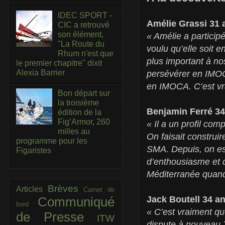
IDEC SPORT -
Amélie Grassi 31 
CIC a retrouvé
son élément,
« Amélie a particip
"La Route du
voulu qu’elle soit 
Rhum n'est que
plus important à no
le premier chapitre" dixit
Alexia Barrier
persévérer en IMOC
en IMOCA. C’est vra
Bon départ sur
la troisième
Benjamin Ferré 34
édition de la
Fig’Armor, 260
« Il a un profil com
milles au
On faisait construir
programme pour les
SMA. Depuis, on es
Figaristes
d’enthousiasme et d
Méditerranée quand
Brèves
Articles
Carnet de
Jack Boutell 34 a
Communiqué
bord
« C’est vraiment qu
de Presse
ITW
dispute à nouveau T