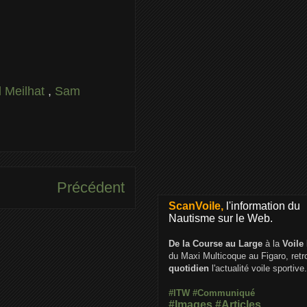
l Meilhat
,
Sam
Précédent
ScanVoile,
l'information du
Nautisme sur le Web.
De la Course au Large
à la
Voile
du Maxi Multicoque au Figaro, ret
quotidien
l'actualité voile sportive.
#ITW
#Communiqué
#Images
#Articles