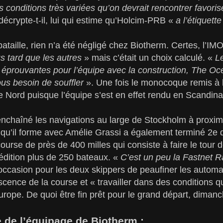
 conditions très variées qu’on devrait rencontrer favoris
 décrypte-t-il, lui qui estime qu’Holcim-PRB «
a l’étiquett
bataille, rien n’a été négligé chez Biotherm. Certes, l’IM
s tard que les autres
» mais c’était un choix calculé. «
Le
s éprouvantes pour l’équipe avec la construction, The O
us besoin de souffler
». Une fois le monocoque remis à l
le Nord puisque l’équipe s’est en effet rendu en Scandina
nchaîné les navigations au large de Stockholm à proximit
u’il forme avec Amélie Grassi a également terminé 2e de
e course de près de 400 milles qui consiste à faire le tour d
 édition plus de 250 bateaux. «
C’est un peu la Fastnet R
occasion pour les deux skippers de peaufiner les automa
scence de la course et « travailler dans des conditions qu
pe. De quoi être fin prêt pour le grand départ, dimanc
 de l’équipage de Biotherm :