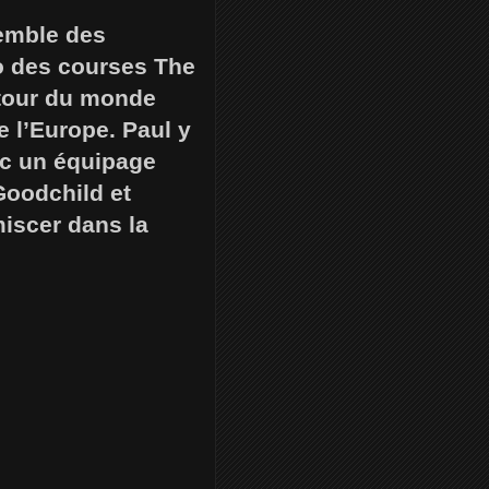
semble des
do des courses The
 tour du monde
e l’Europe. Paul y
ec un équipage
Goodchild et
iscer dans la