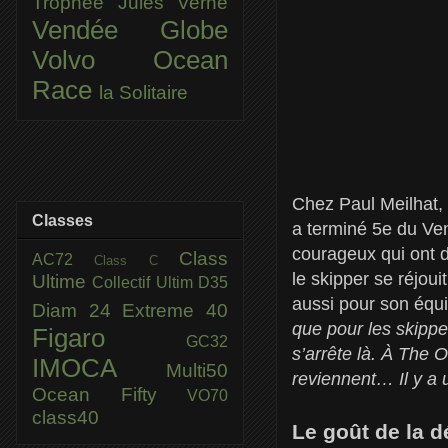
Trophée Jules Verne
Vendée Globe
Volvo Ocean
Race
la Solitaire
Chez Paul Meilhat, l
Classes
a terminé 5e du Ven
courageux qui ont d
Class
AC72
Class C
le skipper se réjoui
Ultime
Collectif Ultim
D35
aussi pour son équ
Diam 24
Extreme 40
que pour les skippe
Figaro
GC32
s’arrête là. À The 
IMOCA
Multi50
reviennent… Il y a
Ocean Fifty
VO70
class40
Le goût de la 