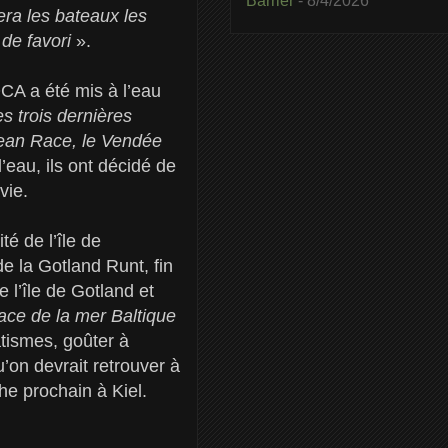
Barrier
- 8/4/2026
era les bateaux les
e de favori
».
OCA a été mis à l’eau
s trois dernières
cean Race, le Vendée
’eau, ils ont décidé de
vie.
é de l’île de
 la Gotland Runt, fin
e l’île de Gotland et
ace de la mer Baltique
tismes, goûter à
’on devrait retrouver à
he prochain à Kiel.