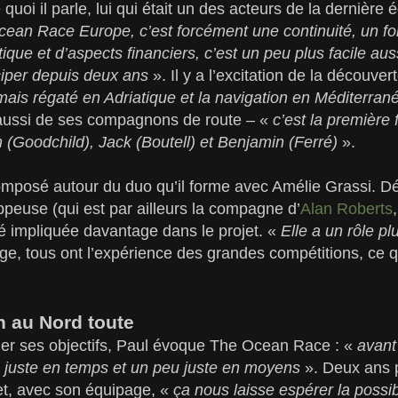
 quoi il parle, lui qui était un des acteurs de la dernièr
ean Race Europe, c’est forcément une continuité, un fo
ique et d’aspects financiers, c’est un peu plus facile aus
ciper depuis deux ans
». Il y a l’excitation de la découver
amais régaté en Adriatique et la navigation en Méditerran
aussi de ses compagnons de route – «
c’est la première f
(Goodchild), Jack (Boutell) et Benjamin (Ferré)
».
 composé autour du duo qu’il forme avec Amélie Grassi. D
peuse (qui est par ailleurs la compagne d’
Alan Roberts
é impliquée davantage dans le projet. «
Elle a un rôle pl
ge, tous ont l’expérience des grandes compétitions, ce q
n au Nord toute
r ses objectifs, Paul évoque The Ocean Race : «
avant
, juste en temps et un peu juste en moyens
». Deux ans p
t, avec son équipage, «
ça nous laisse espérer la possib